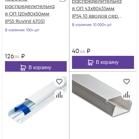
распределительна
распределительна
я ОП 43х80х35мм
я ОП 120х80х50мм
IP54 10 вводов сер.
IP55 Ruvinil 67051
Ruvinil 67091
В наличии
: 10 000+ шт
В наличии
: 100+ шт
40
₽
,46
126
₽
,94
В корзину
В корзину