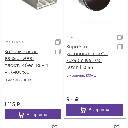
10146
РКК-100х60
Коробка
Кабель-канал
установочная СП
100х60 L2000
70х40 У-196 IP30
пластик бел. Ruvinil
Ruvinil 10146
РКК-100х60
В наличии
: 100+ шт
В наличии
: 8 шт
9
₽
,19
1 115
₽
В корзину
В корзину