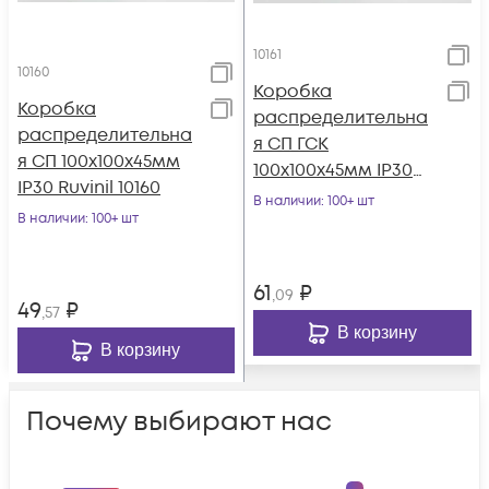
10161
10160
Коробка
Коробка
распределительна
распределительна
я СП ГСК
я СП 100х100х45мм
100х100х45мм IP30
IP30 Ruvinil 10160
Ruvinil 10161
В наличии
: 100+ шт
В наличии
: 100+ шт
61
₽
,09
49
₽
,57
В корзину
В корзину
Почему выбирают нас