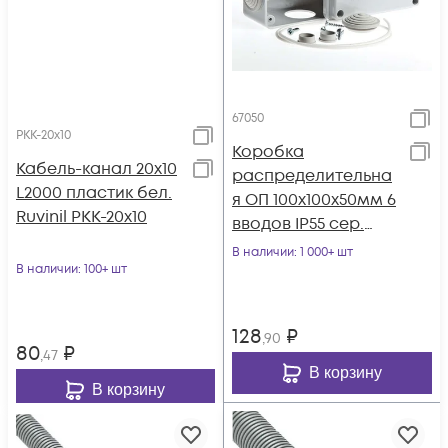
67050
РКК-20х10
Коробка
Кабель-канал 20х10
распределительна
L2000 пластик бел.
я ОП 100х100х50мм 6
Ruvinil РКК-20х10
вводов IP55 сер.
Ruvinil 67050
В наличии
: 1 000+ шт
В наличии
: 100+ шт
128
₽
,90
80
₽
,47
В корзину
В корзину