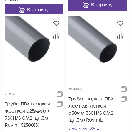
В корзину
В корзину
55000(3)
210632
Труба гладкая ПВХ
Труба ПВХ гладкая
жесткая легкая
жесткая d25мм (л)
d50мм 350Н/5 СМ2
350Н/5 СМ2 (дл.3м)
(дл.3м) Ruvinil
Ruvinil 52500(3)
55000(3)
В наличии
: 100+ шт