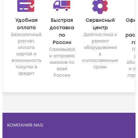
Удобная
Быстрая
Сервисный
Офи
оплата
доставка
центр
Безналичный
по
Диагностика и
рас
расчёт,
ремонт
России
га
оплата
оборудования
Самовывоз
По
картой и
в
и отправка
у
возможность
согласованные
заказов по
обсл
покупки в
сроки
всей
и п
кредит
России
гара
КОМПАНИЯ NAG