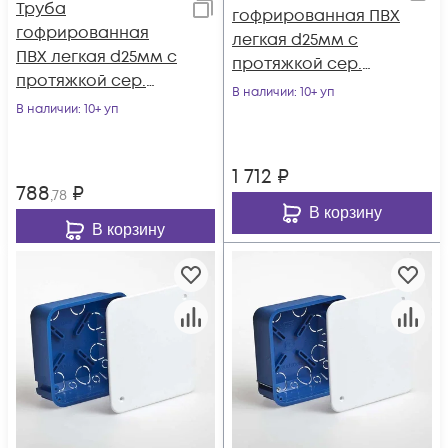
Труба
гофрированная ПВХ
гофрированная
легкая d25мм с
ПВХ легкая d25мм с
протяжкой сер.
протяжкой сер.
(уп.50м) Ruvinil 12501
В наличии
: 10+ уп
(уп.20м) Ruvinil
В наличии
: 10+ уп
12501(20)
1 712
₽
788
₽
,78
В корзину
В корзину