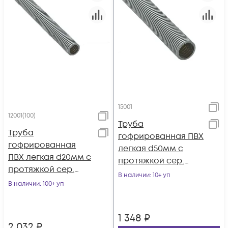
15001
12001(100)
Труба
Труба
гофрированная ПВХ
гофрированная
легкая d50мм с
ПВХ легкая d20мм с
протяжкой сер.
протяжкой сер.
(уп.15м) Ruvinil 15001
В наличии
: 10+ уп
(уп.100м) Ruvinil
В наличии
: 100+ уп
12001(100)
1 348
₽
2 032
₽