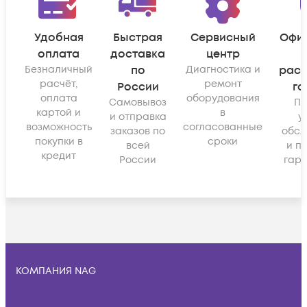
Удобная
Быстрая
Сервисный
Офи
оплата
доставка
центр
Безналичный
по
Диагностика и
рас
расчёт,
ремонт
России
га
оплата
оборудования
Самовывоз
По
картой и
в
и отправка
у
возможность
согласованные
заказов по
обсл
покупки в
сроки
всей
и п
кредит
России
гара
КОМПАНИЯ NAG