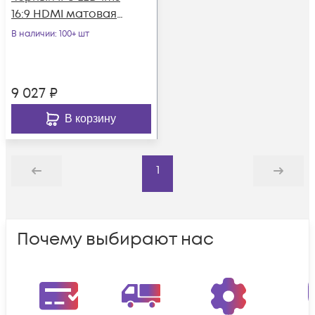
16:9 HDMI матовая
250cd 178гр/178гр
В наличии
: 100+ шт
1920x1080 18
9 027
₽
В корзину
1
Назад
Дальше
Почему выбирают нас