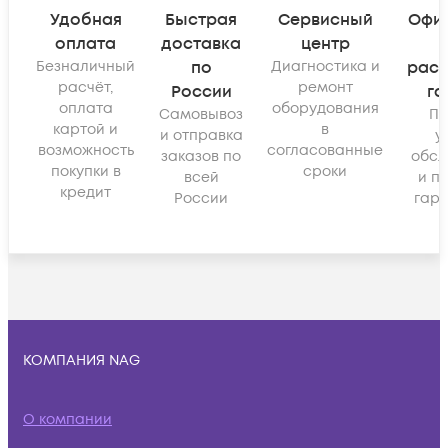
Удобная
Быстрая
Сервисный
Офи
оплата
доставка
центр
Безналичный
по
Диагностика и
рас
расчёт,
ремонт
России
га
оплата
оборудования
Самовывоз
По
картой и
в
и отправка
у
возможность
согласованные
заказов по
обсл
покупки в
сроки
всей
и п
кредит
России
гара
КОМПАНИЯ NAG
О компании