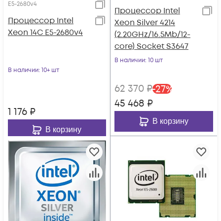
E5-2680v4
Процессор Intel
Процессор Intel
Xeon Silver 4214
Xeon 14C E5-2680v4
(2.20GHz/16.5Mb/12-
core) Socket S3647
В наличии
: 10 шт
В наличии
: 10+ шт
62 370
₽
-
27
%
45 468
₽
1 176
₽
В корзину
В корзину