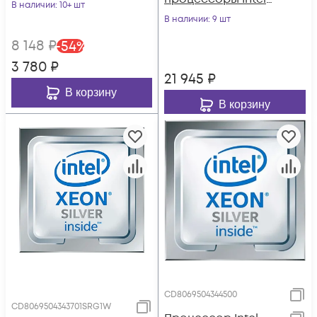
В наличии
: 10+ шт
Standard (RAID 0, 1,
В наличии
: 9 шт
10)
8 148
₽
-
54
%
3 780
₽
21 945
₽
В корзину
В корзину
CD8069504344500
CD8069504343701SRG1W