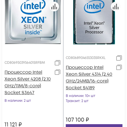
CD8068904655303SRKXL
CD8069503956401SRFBM
Процессор Intel
Процессор Intel
Xeon Silver 4314 (2.40
Xeon Silver 4208 (2.10
GHz/24MB/16-core)
GHz/11M/8-core)
Socket S4189
Socket S3647
В наличии
: 10+ шт
В наличии
: 2 шт
Транзит
: 2 шт
107 100
₽
11 121
₽