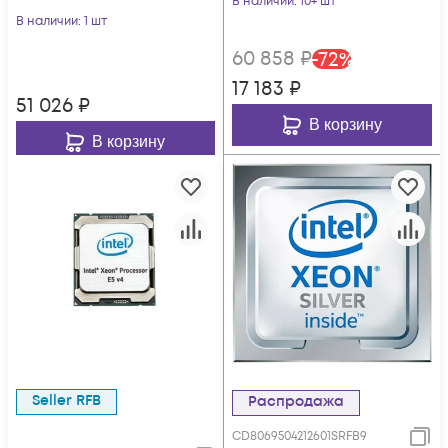
В наличии
: 10+ шт
В наличии
: 1 шт
60 858
₽
-
72
%
17 183
₽
51 026
₽
В корзину
В корзину
Seller RFB
Распродажа
CD8069504212601SRFB9