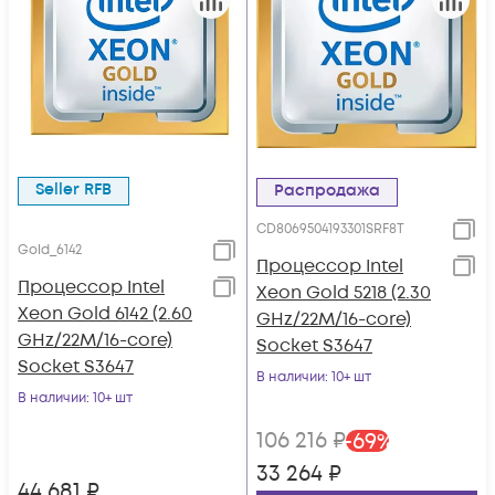
Seller RFB
Распродажа
CD8069504193301SRF8T
Gold_6142
Процессор Intel
Процессор Intel
Xeon Gold 5218 (2.30
Xeon Gold 6142 (2.60
GHz/22M/16-core)
GHz/22M/16-core)
Socket S3647
Socket S3647
В наличии
: 10+ шт
В наличии
: 10+ шт
106 216
₽
-
69
%
33 264
₽
44 681
₽