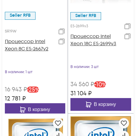
Seller RFB
Seller RFB
E5-2699v3
SR19W
Процессор Intel
Процессор Intel
Xeon 18C E5-2699v3
Xeon 8C E5-2667v2
В наличии
: 3 шт
В наличии
: 1 шт
34 560
₽
-
10
%
16 943
₽
-
25
%
31 104
₽
12 781
₽
В корзину
В корзину