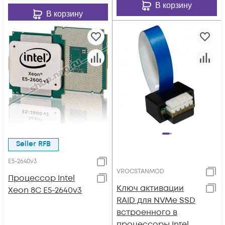
В корзину
В корзину
Seller RFB
E5-2640v3
VROCSTANMOD
Процессор Intel
Ключ активации
Xeon 8C E5-2640v3
RAID для NVMe SSD
встроенного в
процессоры Intel