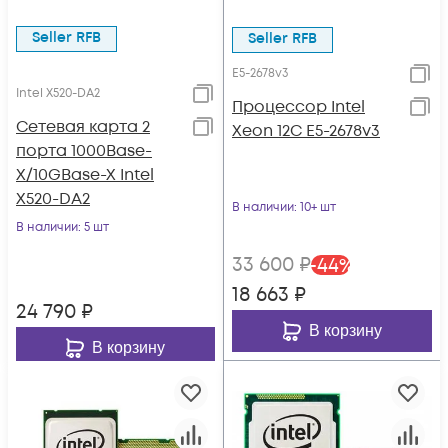
Seller RFB
Seller RFB
E5-2678v3
Intel X520-DA2
Процессор Intel
Сетевая карта 2
Xeon 12C E5-2678v3
порта 1000Base-
X/10GBase-X Intel
X520-DA2
В наличии
: 10+ шт
В наличии
: 5 шт
33 600
₽
-
44
%
18 663
₽
24 790
₽
В корзину
В корзину