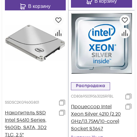
В корзину
В корзину
Распродажа
CD8069503956302SRFBL
SSDSC2KG960G801
Процессор Intel
Накопитель SSD
Xeon Silver 4210 (2.20
Intel S4610 Series,
GHz/13.75M/10-core)
960Gb, SATA, 3D2
Socket S3647
TLC, 2,5"