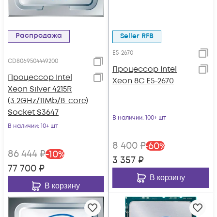
Распродажа
Seller RFB
E5-2670
CD8069504449200
Процессор Intel
Процессор Intel
Xeon 8C E5-2670
Xeon Silver 4215R
(3.2GHz/11Mb/8-core)
Socket S3647
В наличии
: 100+ шт
В наличии
: 10+ шт
8 400
₽
-
60
%
86 444
₽
-
10
%
3 357
₽
77 700
₽
В корзину
В корзину