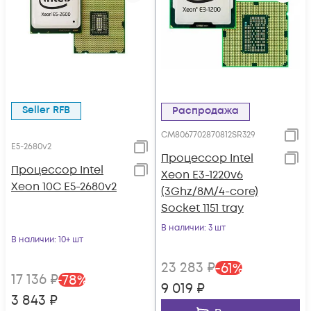
Seller RFB
Распродажа
CM8067702870812SR329
E5-2680v2
Процессор Intel
Процессор Intel
Xeon E3-1220v6
Xeon 10C E5-2680v2
(3Ghz/8M/4-core)
Socket 1151 tray
В наличии
: 3 шт
В наличии
: 10+ шт
23 283
₽
-
61
%
17 136
₽
-
78
%
9 019
₽
3 843
₽