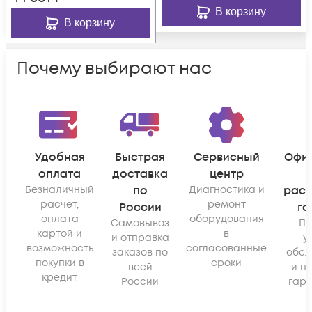
В корзину
В корзину
Почему выбирают нас
Удобная
Быстрая
Сервисный
Офи
оплата
доставка
центр
Безналичный
по
Диагностика и
рас
расчёт,
ремонт
России
га
оплата
оборудования
Самовывоз
По
картой и
в
и отправка
у
возможность
согласованные
заказов по
обсл
покупки в
сроки
всей
и п
кредит
России
гара