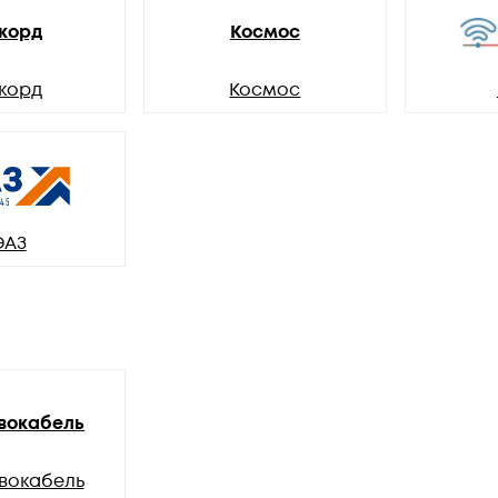
корд
Космос
корд
Космос
ЭАЗ
вокабель
вокабель