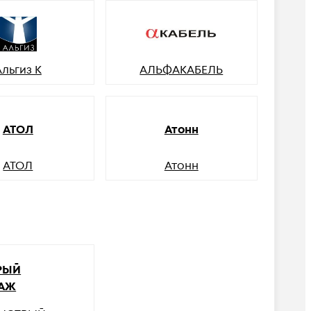
Альгиз К
АЛЬФАКАБЕЛЬ
АТОЛ
Атонн
АТОЛ
Атонн
РЫЙ
АЖ