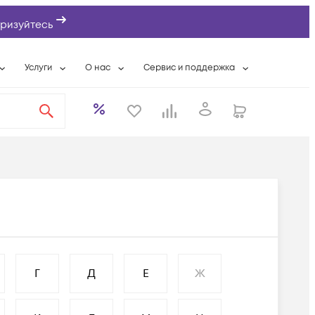
ризуйтесь
Услуги
О нас
Сервис и поддержка
ты
Выкуп сетевого оборудования
О компании
Гарантийное обслуживание
Системная интеграция
Контактная информация
Контакты сервисных центров
ты с физлицами
Wi-Fi «под ключ»
Банковские реквизиты
Сервисные контракты
вки
Бесплатная намотка оптического кабеля
Аккредитация ИТ
Сервисный центр
бслуживание
Партнеры
Техническая поддержка
а
Вакансии
Условия оказания услуг
еты
Новости
Г
Д
Е
Ж
ы