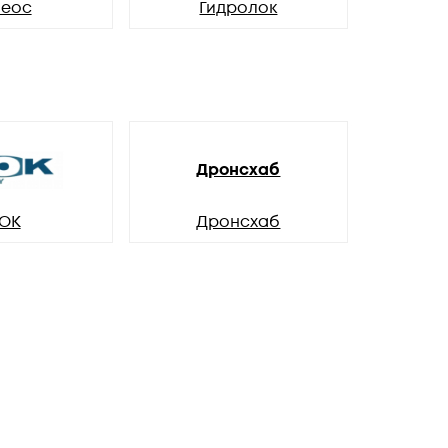
леос
Гидролок
Дронсхаб
ОК
Дронсхаб