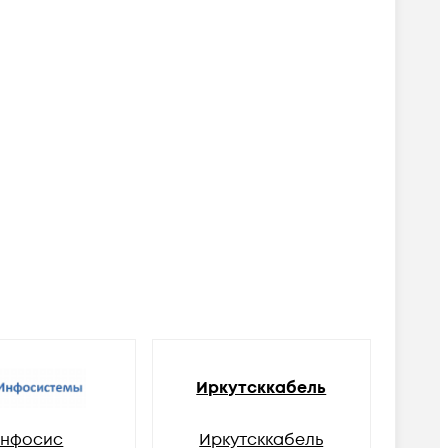
Иркутсккабель
нфосис
Иркутсккабель