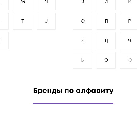
L
M
N
З
И
Й
S
T
U
О
П
Р
Z
Х
Ц
Ч
Ь
Э
Ю
Бренды по алфавиту