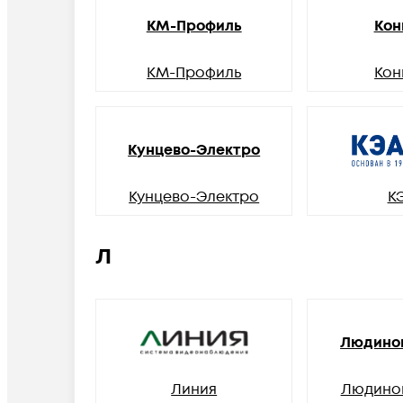
КМ-Профиль
Кон
КМ-Профиль
Кон
Кунцево-Электро
Кунцево-Электро
К
Л
Людино
Линия
Людино