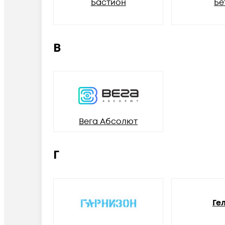
Бастион
Бе
В
Вега Абсолют
Г
Ге