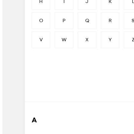
H
I
J
K
O
P
Q
R
V
W
X
Y
А