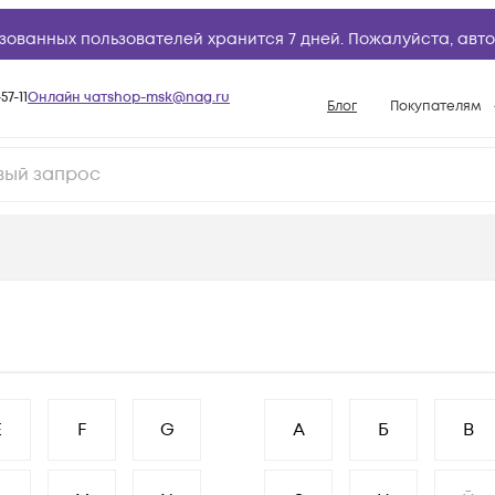
зованных пользователей хранится 7 дней. Пожалуйста,
авто
57-11
Онлайн чат
shop-msk@nag.ru
Блог
Покупателям
Способы опла
Документы
Политика рабо
Условия доста
Гарантийное о
Возврат товар
Вопросы и отв
База знаний
E
F
G
А
Б
В
Конфигуратор