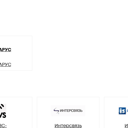
АРУС
АРУС
ВС-
Интерсвязь
И