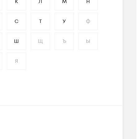
К
Л
М
Н
С
Т
У
Ф
Ш
Щ
Ъ
Ы
Я