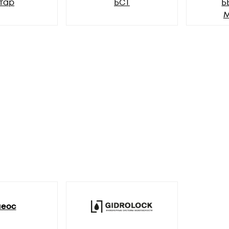
тар
БСТ
Б
леос