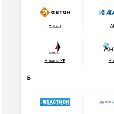
Автон
А
Альянс КБ
Ан
Б