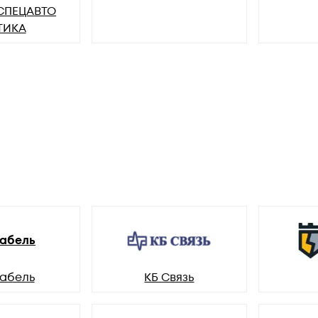
СПЕЦАВТО
ТИКА
абель
абель
КБ Связь