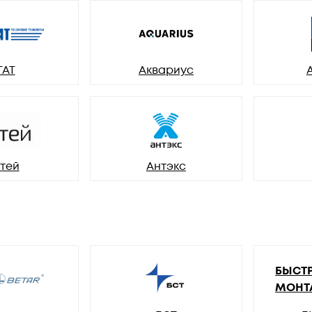
ГАТ
Аквариус
тей
Антэкс
БЫСТ
МОНТ