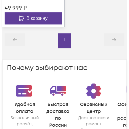
49 999
₽
В корзину
1
Назад
Дальше
Почему выбирают нас
Удобная
Быстрая
Сервисный
Офи
оплата
доставка
центр
Безналичный
по
Диагностика и
рас
расчёт,
ремонт
России
га