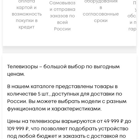
оплата
оборудования
Самовывоз
По
картой и
в
и отправка
у
возможность
согласованные
заказов по
обсл
покупки в
сроки
всей
и п
кредит
России
гара
Телевизоры – большой выбор по выгодным
ценам.
В нашем каталоге представлены товары в
количестве 5 шт., доступных для доставки по
России. Вы можете выбрать модели с разным
функционалом и характеристиками.
Цены на телевизоры варьируются от 49 999 ₽ до
109 999 ₽, что позволяет подобрать устройство
под любой бюджет и заказать с доставкой по