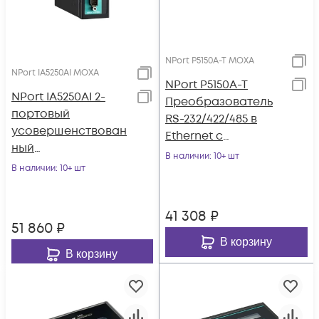
NPort P5150A-T MOXA
NPort IA5250AI MOXA
NPort P5150A-T
NPort IA5250AI 2-
Преобразователь
портовый
RS-232/422/485 в
усовершенствован
Ethernet с
ный
возможностью
В наличии
: 10+ шт
преобразователь
В наличии
: 10+ шт
питания через
RS-232/422/485 в
Ethernet (PoE,
Ethernet с
стандарт IEEE
41 308
₽
изоляцией 2 КВ
802.3af) с
51 860
₽
MOXA
расширенным
В корзину
В корзину
диапазоном