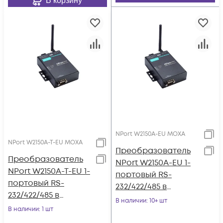
В корзину
NPort W2150A-EU MOXA
NPort W2150A-T-EU MOXA
Преобразователь
Преобразователь
NPort W2150A-EU 1-
NPort W2150A-T-EU 1-
портовый RS-
портовый RS-
232/422/485 в
232/422/485 в
беспроводный
В наличии
: 10+ шт
беспроводный
В наличии
: 1 шт
Ethernet Wi-Fi IEEE
Ethernet Wi-Fi IEEE
802.11a/b/g/n