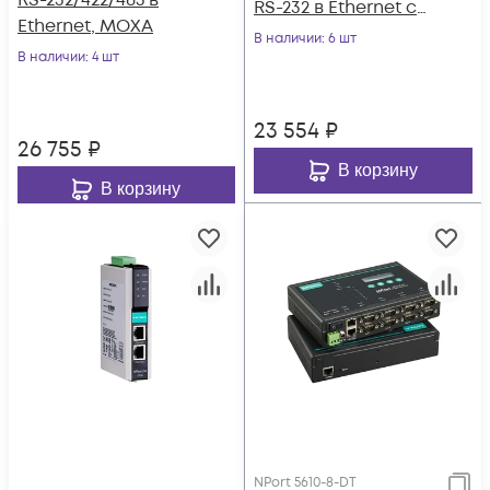
RS-232/422/485 в
RS-232 в Ethernet с
Ethernet, MOXA
расширенным
В наличии
: 6 шт
В наличии
: 4 шт
диапазоном
температур MOXA
23 554
₽
26 755
₽
В корзину
В корзину
NPort 5610-8-DT