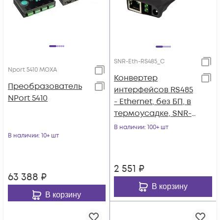
SNR-Eth-RS485_C
Nport 5410 MOXA
Конвертер
Преобразователь
интерфейсов RS485
NPort 5410
- Ethernet, без БП, в
термоусадке, SNR-
Eth-RS485_C
В наличии
: 100+ шт
В наличии
: 10+ шт
2 551
₽
63 388
₽
В корзину
В корзину