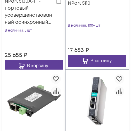
NPort 5130A-T 1-
NPort 5110
портовый
усовершенствован
ный асинхронный
В наличии
: 100+ шт
сервер RS-422/485 в
В наличии
: 5 шт
Ethernet с
расширенным
17 653
₽
диапазоном
25 655
₽
температур MOXA
В корзину
В корзину