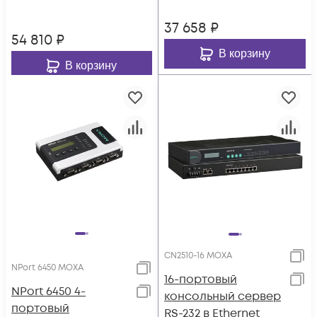
802.11a/b/g/n c
37 658
₽
расширенным
54 810
₽
диапазоном
В корзину
температур
В корзину
CN2510-16 MOXA
NPort 6450 MOXA
16-портовый
NPort 6450 4-
консольный сервер
портовый
RS-232 в Ethernet