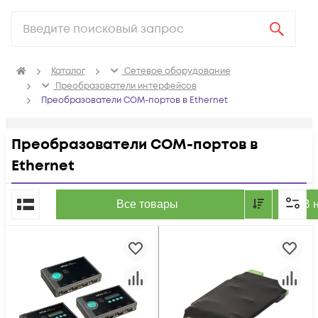
Каталог
Сетевое оборудование
Преобразователи интерфейсов
Преобразователи COM-портов в Ethernet
Преобразователи COM-портов в
Ethernet
По популярности
Все товары
В 