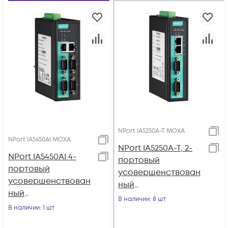
NPort IA5250A-T MOXA
NPort IA5450AI MOXA
NPort IA5250A-T, 2-
NPort IA5450AI 4-
портовый
портовый
усовершенствован
усовершенствован
ный
ный
преобразователь
В наличии
: 8 шт
преобразователь
В наличии
: 1 шт
RS-232/422/485 в
RS-232/422/485 в
Ethernet с