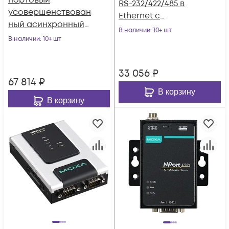
портовый
RS-232/422/485 в
усовершенствован
Ethernet с
ный асинхронный
возможностью
В наличии
: 10+ шт
сервер RS-
В наличии
: 10+ шт
питания через
232/422/485 в
Ethernet (PoE,
Ethernet MOXA
стандарт IEEE
33 056
₽
802.3af) MOXA
67 814
₽
В корзину
В корзину