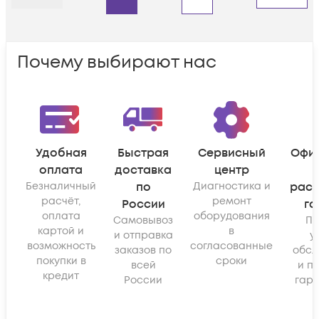
Назад
Дальше
Почему выбирают нас
Удобная
Быстрая
Сервисный
Офи
оплата
доставка
центр
Безналичный
по
Диагностика и
рас
расчёт,
ремонт
России
га
оплата
оборудования
Самовывоз
По
картой и
в
и отправка
у
возможность
согласованные
заказов по
обсл
покупки в
сроки
всей
и п
кредит
России
гара