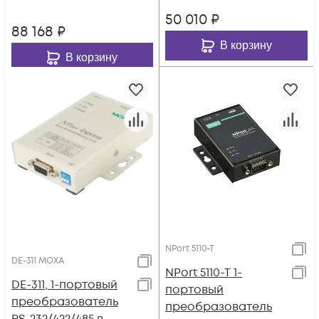
Ethernet с
расширенным
50 010
₽
изоляцией 2 КВ
диапазоном
88 168
₽
MOXA
температур, MOXA
В корзину
В корзину
NPort 5110-T
DE-311 MOXA
NPort 5110-T 1-
DE-311, 1-портовый
портовый
преобразователь
преобразователь