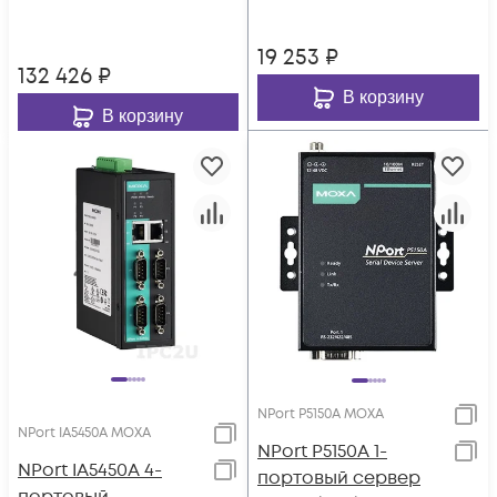
Ethernet MOXA
19 253
₽
132 426
₽
В корзину
В корзину
NPort P5150A MOXA
NPort IA5450A MOXA
NPort P5150A 1-
NPort IA5450A 4-
портовый сервер