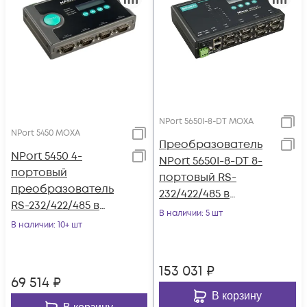
NPort 5650I-8-DT MOXA
NPort 5450 MOXA
Преобразователь
NPort 5450 4-
NPort 5650I-8-DT 8-
портовый
портовый RS-
преобразователь
232/422/485 в
RS-232/422/485 в
Ethernet в
В наличии
: 5 шт
Ethernet
В наличии
: 10+ шт
настольном
исполнении c
изоляцией 2 КВ
153 031
₽
MOXA
69 514
₽
В корзину