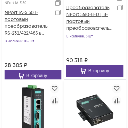
NPort IA-5150
Преобразователь
NPort IA-5150 1-
NPort 5610-8-DT, 8-
портовый
портовый
преобразователь
преобразователь
RS-232/422/485 в
RS-232 в Ethernet в
В наличии
: 3 шт
Ethernet MOXA
В наличии
: 10+ шт
настольном
исполнении
90 318
₽
28 305
₽
В корзину
В корзину