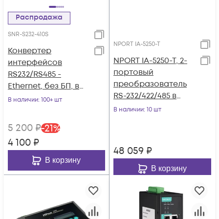
Распродажа
SNR-S232-410S
NPORT IA-5250-T
Конвертер
NPORT IA-5250-T, 2-
интерфейсов
портовый
RS232/RS485 -
преобразователь
Ethernet, без БП, в
RS-232/422/485 в
термоусадке, доп.
В наличии
: 100+ шт
Ethernet с
питание, S232-410S
В наличии
: 10 шт
расширенным
5 200
₽
-
21
%
диапазоном
4 100
₽
температур, MOXA
48 059
₽
В корзину
В корзину