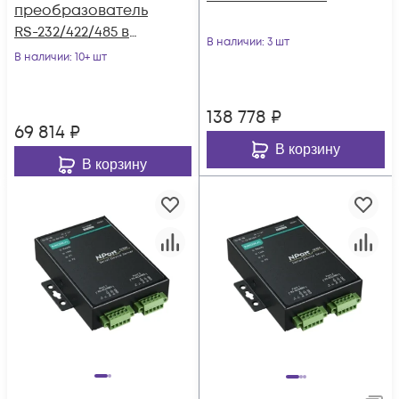
преобразователь
RS-232/422/485 в
В наличии
: 3 шт
Ethernet с
В наличии
: 10+ шт
расширенным
набором функций
138 778
₽
MOXA
69 814
₽
В корзину
В корзину