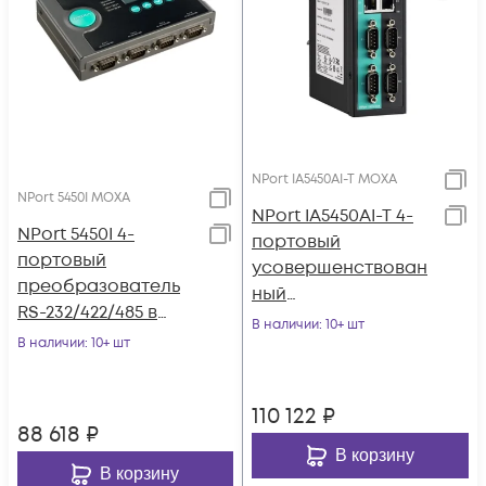
NPort IA5450AI-T MOXA
NPort 5450I MOXA
NPort IA5450AI-T 4-
NPort 5450I 4-
портовый
портовый
усовершенствован
преобразователь
ный
RS-232/422/485 в
преобразователь
В наличии
: 10+ шт
Ethernet c
В наличии
: 10+ шт
RS-232/422/485 в
изоляцией 2 КВ,
Ethernet с
MOXA
изоляцией 2 КВ с
110 122
₽
расширенным
88 618
₽
диапазоном
В корзину
В корзину
температур MOXA