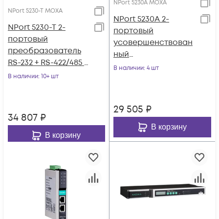
NPort 5230A MOXA
NPort 5230-T MOXA
NPort 5230A 2-
NPort 5230-T 2-
портовый
портовый
усовершенствован
преобразователь
ный
RS-232 + RS-422/485 в
преобразователь
В наличии
: 4 шт
Ethernet с
В наличии
: 10+ шт
RS-422/485 в
расширенным
Ethernet
диапазоном
29 505
₽
температур
34 807
₽
В корзину
В корзину