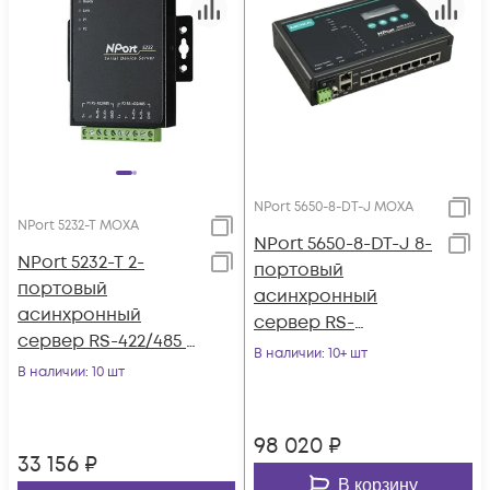
NPort 5650-8-DT-J MOXA
NPort 5232-T MOXA
NPort 5650-8-DT-J 8-
NPort 5232-T 2-
портовый
портовый
асинхронный
асинхронный
сервер RS-
сервер RS-422/485 в
232/422/485 в
В наличии
: 10+ шт
Ethernet с
В наличии
: 10 шт
Ethernet в
расширенным
настольном
диапазоном
исполнении с
98 020
₽
температур MOXA
разъёмами RJ45
33 156
₽
MOXA
В корзину