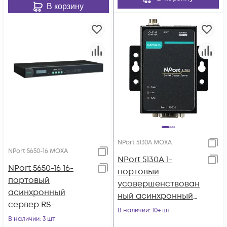
В корзину
NPort 5130A MOXA
NPort 5650-16 MOXA
NPort 5130A 1-
NPort 5650-16 16-
портовый
портовый
усовершенствован
асинхронный
ный асинхронный
сервер RS-
сервер RS-422/485 в
В наличии
: 10+ шт
232/422/485 в
В наличии
: 3 шт
Ethernet