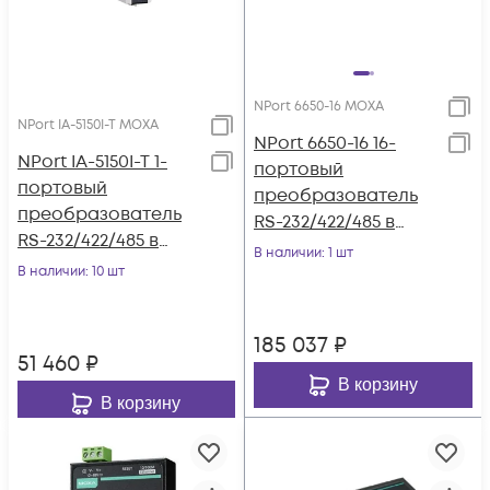
NPort 6650-16 MOXA
NPort IA-5150I-T MOXA
NPort 6650-16 16-
NPort IA-5150I-T 1-
портовый
портовый
преобразователь
преобразователь
RS-232/422/485 в
RS-232/422/485 в
Ethernet с
В наличии
: 1 шт
Ethernet с
В наличии
: 10 шт
расширенным
изоляцией 2 КВ, с
набором функций
расширенным
MOXA
185 037
₽
диапазоном
51 460
₽
температур MOXA
В корзину
В корзину