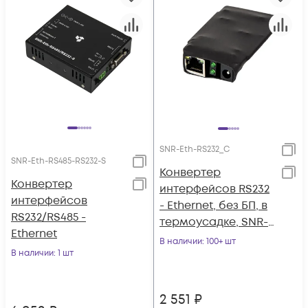
SNR-Eth-RS232_C
SNR-Eth-RS485-RS232-S
Конвертер
Конвертер
интерфейсов RS232
интерфейсов
- Ethernet, без БП, в
RS232/RS485 -
термоусадке, SNR-
Ethernet
Eth-RS232_C
В наличии
: 100+ шт
В наличии
: 1 шт
2 551
₽