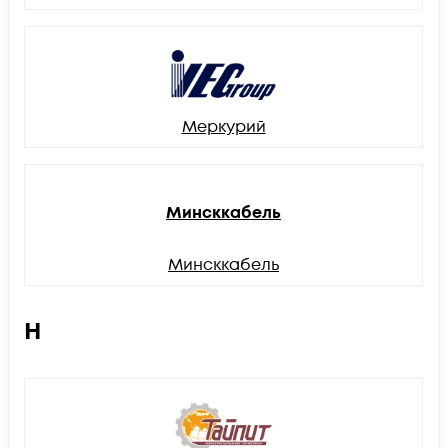
Меркурий
Минсккабель
Минсккабель
Н