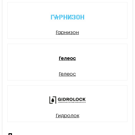
Гарнизон
Гелеос
Гелеос
Гидролок