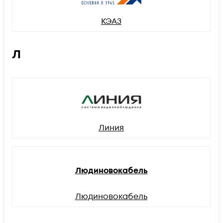
КЭАЗ
Л
Линия
Людиновокабель
Людиновокабель