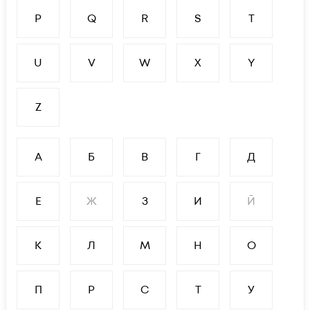
P
Q
R
S
T
U
V
W
X
Y
Z
А
Б
В
Г
Д
Е
Ж
З
И
Й
К
Л
М
Н
О
П
Р
С
Т
У