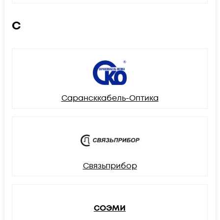
С
Сарансккабель-Оптика
Связьприбор
СОЭМИ