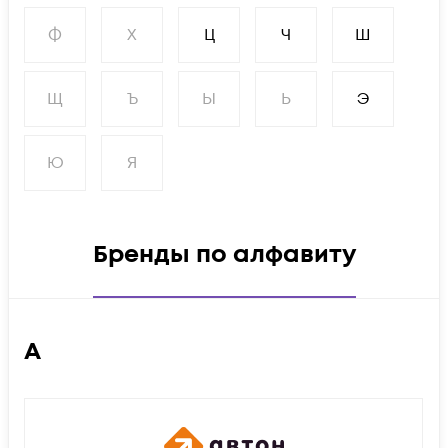
Ф
Х
Ц
Ч
Ш
Щ
Ъ
Ы
Ь
Э
Ю
Я
Бренды по алфавиту
А