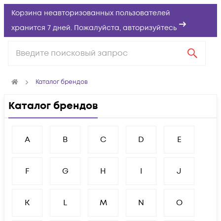
Корзина неавторизованных пользователей
хранится 7 дней. Пожалуйста,
авторизуйтесь
Каталог брендов
Каталог брендов
A
B
C
D
E
F
G
H
I
J
K
L
M
N
O