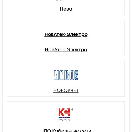
Нева
НовАтек-Электро
НовАтек-Электро
НОВОУЧЕТ
НПО Кабельные сети