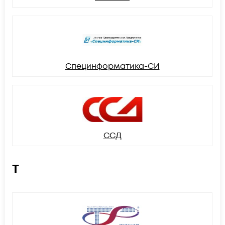
Специнформатика-СИ
ССД
Т