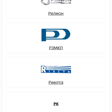
Релион
РЗМКП
Риелта
РК