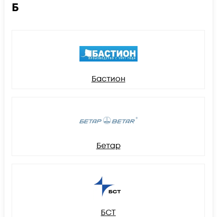
Б
Бастион
Бетар
БСТ