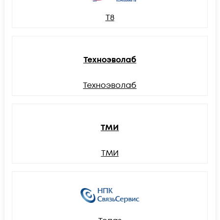
Т8
Техноэволаб
Техноэволаб
ТМИ
ТМИ