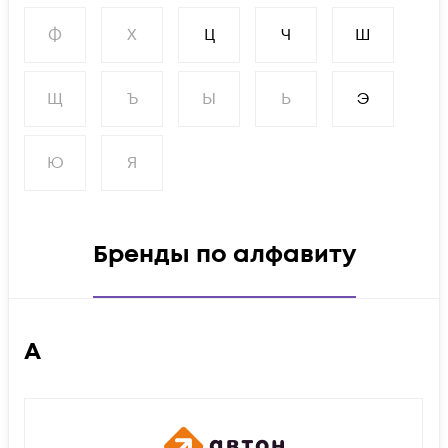
Ф
Х
Ц
Ч
Ш
Щ
Ъ
Ы
Ь
Э
Ю
Я
Бренды по алфавиту
А