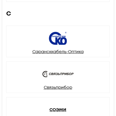
С
Сарансккабель-Оптика
Связьприбор
СОЭМИ