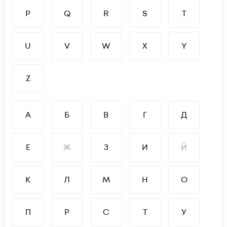
P
Q
R
S
T
U
V
W
X
Y
Z
А
Б
В
Г
Д
Е
Ж
З
И
Й
К
Л
М
Н
О
П
Р
С
Т
У