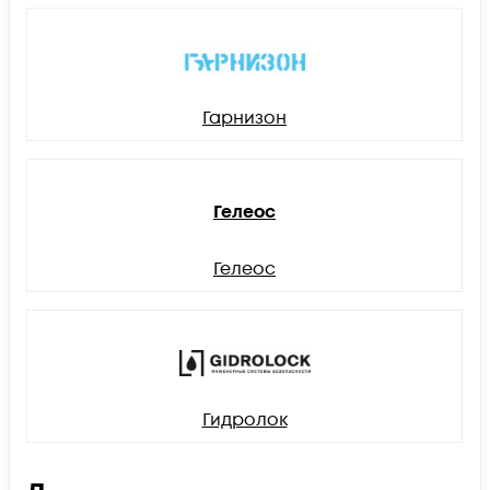
Гарнизон
Гелеос
Гелеос
Гидролок