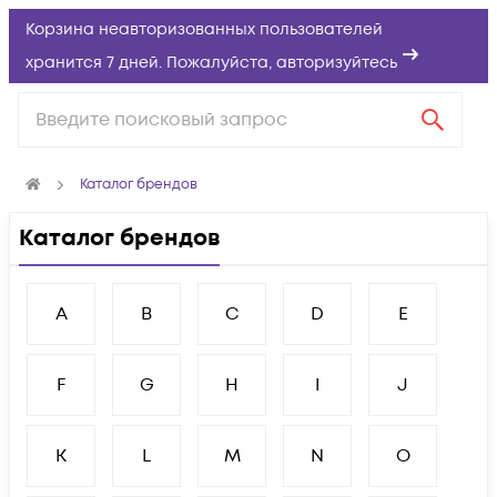
Корзина неавторизованных пользователей
хранится 7 дней. Пожалуйста,
авторизуйтесь
Каталог брендов
Каталог брендов
A
B
C
D
E
F
G
H
I
J
K
L
M
N
O