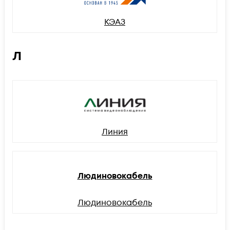
КЭАЗ
Л
Линия
Людиновокабель
Людиновокабель