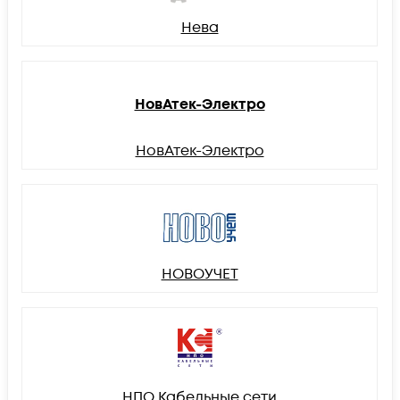
Нева
НовАтек-Электро
НовАтек-Электро
НОВОУЧЕТ
НПО Кабельные сети