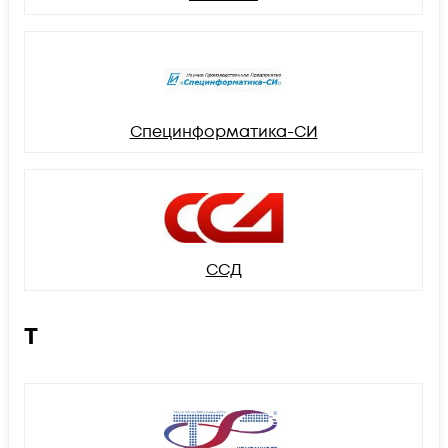
Специнформатика-СИ
ССД
Т