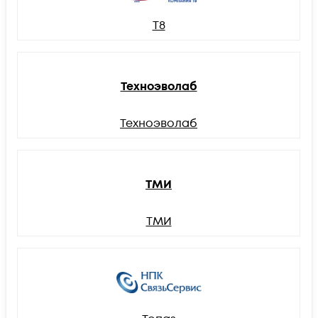
Т8
Техноэволаб
Техноэволаб
ТМИ
ТМИ