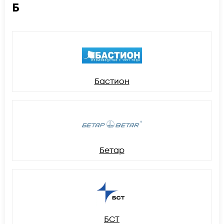
Б
Бастион
Бетар
БСТ