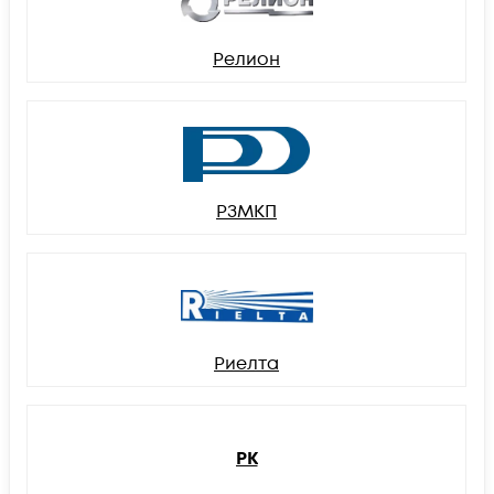
Релион
РЗМКП
Риелта
РК