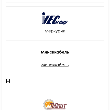
Меркурий
Минсккабель
Минсккабель
Н