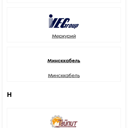
Меркурий
Минсккабель
Минсккабель
Н