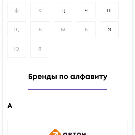
Ф
Х
Ц
Ч
Ш
Щ
Ъ
Ы
Ь
Э
Ю
Я
Бренды по алфавиту
А