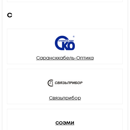
С
Сарансккабель-Оптика
Связьприбор
СОЭМИ