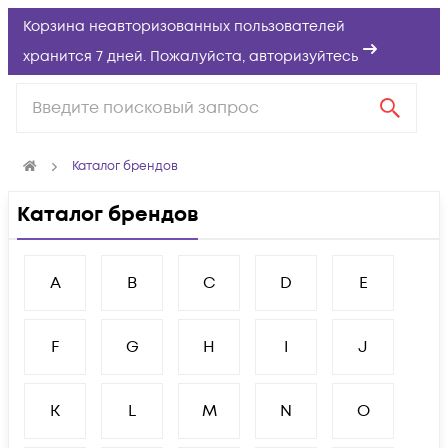
Корзина неавторизованных пользователей
хранится 7 дней. Пожалуйста,
авторизуйтесь
Каталог брендов
Каталог брендов
A
B
C
D
E
F
G
H
I
J
K
L
M
N
O