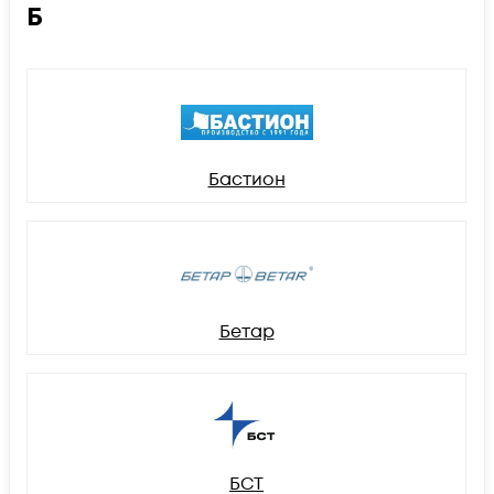
Б
Бастион
Бетар
БСТ