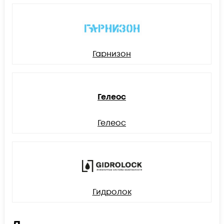
Гарнизон
Гелеос
Гелеос
Гидролок