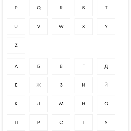
P
Q
R
S
T
U
V
W
X
Y
Z
А
Б
В
Г
Д
Е
Ж
З
И
Й
К
Л
М
Н
О
П
Р
С
Т
У