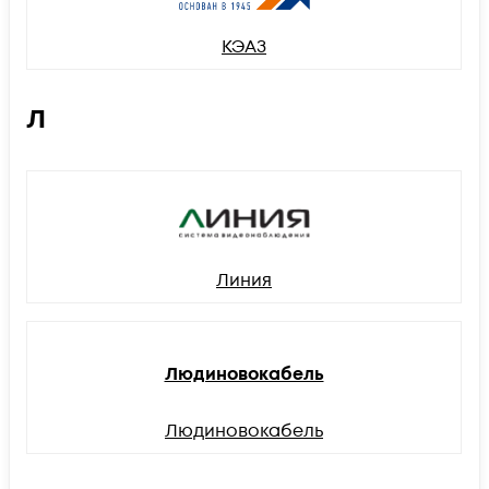
КЭАЗ
Л
Линия
Людиновокабель
Людиновокабель