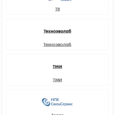
Т8
Техноэволаб
Техноэволаб
ТМИ
ТМИ