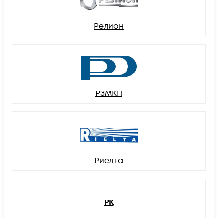
Релион
РЗМКП
Риелта
РК