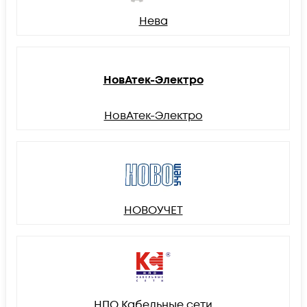
Нева
НовАтек-Электро
НовАтек-Электро
НОВОУЧЕТ
НПО Кабельные сети