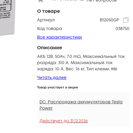
Нет вопросов
О товаре
Артикул
B12050GP
Код товара
038750
Все характеристики
Описание
АКБ 12В, 50Ач, 7.0 mΩ, Максимальный ток
разряда: 310 A, Максимальный ток
заряда: 10 A, Вес: 16 кг, Тип клемм: M6
Читать далее
Товар участвует в акции
DC. Распродажа аккумуляторов Tesla
Power
Действует до
31.12.2026