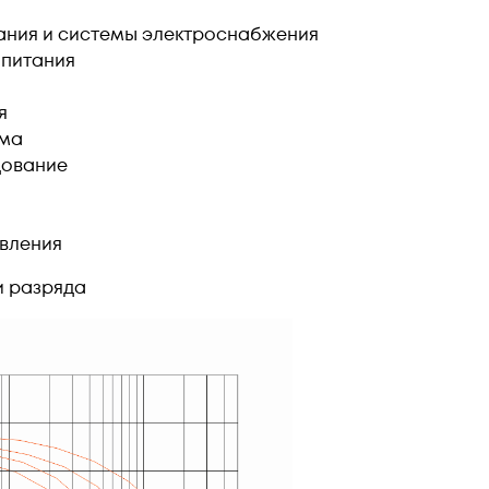
ания и системы электроснабжения
 питания
я
ема
дование
вления​
и разряда