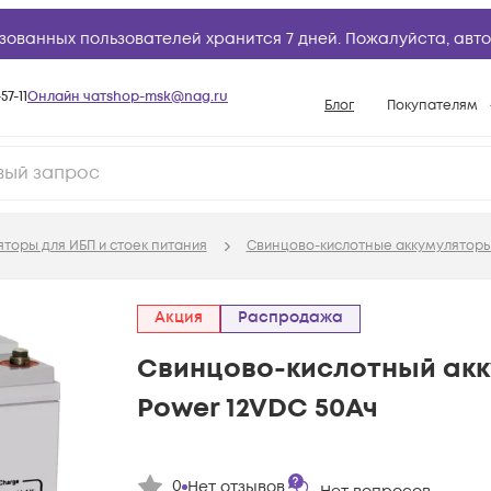
зованных пользователей хранится 7 дней. Пожалуйста,
авто
57-11
Онлайн чат
shop-msk@nag.ru
Блог
Покупателям
Способы опла
Документы
Политика рабо
торы для ИБП и стоек питания
Свинцово-кислотные аккумуляторы
Условия доста
Гарантийное о
Акция
Распродажа
Возврат товар
Свинцово-кислотный акк
Вопросы и отв
Power 12VDC 50Ач
База знаний
Конфигуратор
0
Нет отзывов