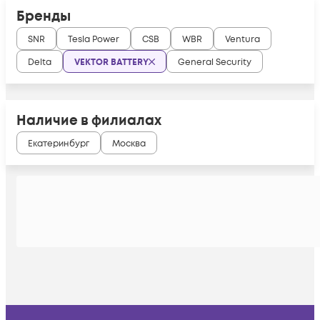
Бренды
SNR
Tesla Power
CSB
WBR
Ventura
Delta
VEKTOR BATTERY
General Security
Наличие в филиалах
Екатеринбург
Москва