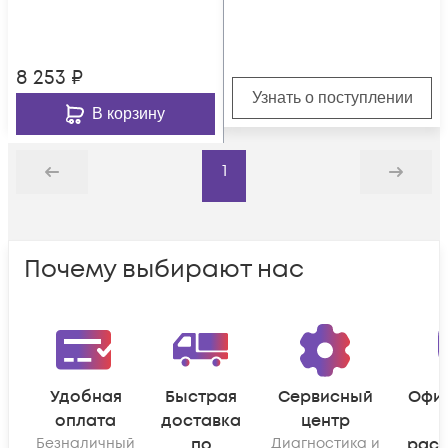
8 253
₽
Узнать о поступлении
В корзину
1
Назад
Дальше
Почему выбирают нас
Удобная
Быстрая
Сервисный
Офи
оплата
доставка
центр
Безналичный
по
Диагностика и
рас