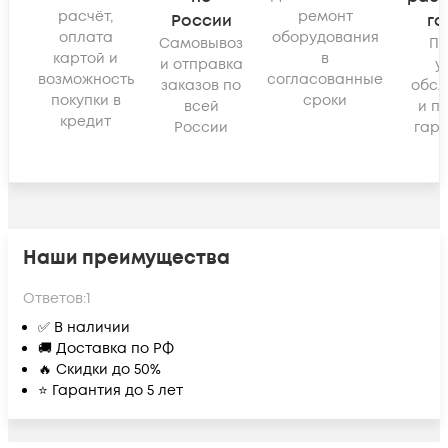
расчёт,
ремонт
России
га
оплата
оборудования
Самовывоз
По
картой и
в
и отправка
у
возможность
согласованные
заказов по
обсл
покупки в
сроки
всей
и п
кредит
России
гара
Наши преимущества
Ответов:
1
✅ В наличии
🚚 Доставка по РФ
🔥 Скидки до 50%
⭐ Гарантия до 5 лет