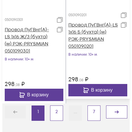
0501090201
0501090301
Провод ПуГВнг(А)-LS
Провод ПуГВнг(А)-
1х16 Б (бухта) (м)
LS 1х16 Ж/З (бухта)
РЭК-PRYSMIAN
(м) РЭК-PRYSMIAN
0501090201
0501090301
В наличии
: 10+ м
В наличии
: 10+ м
298
₽
,08
298
₽
,08
В корзину
В корзину
1
2
...
7
Назад
Дальше