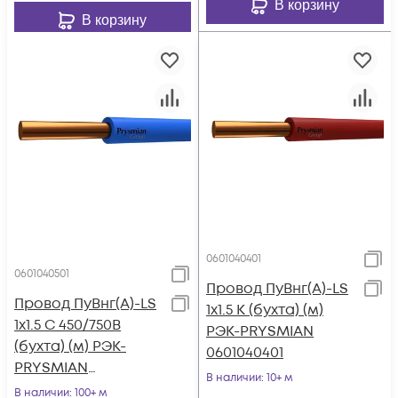
В корзину
В корзину
0601040401
0601040501
Провод ПуВнг(А)-LS
Провод ПуВнг(А)-LS
1х1.5 К (бухта) (м)
1х1.5 С 450/750В
РЭК-PRYSMIAN
(бухта) (м) РЭК-
0601040401
PRYSMIAN
В наличии
: 10+ м
0601040501
В наличии
: 100+ м