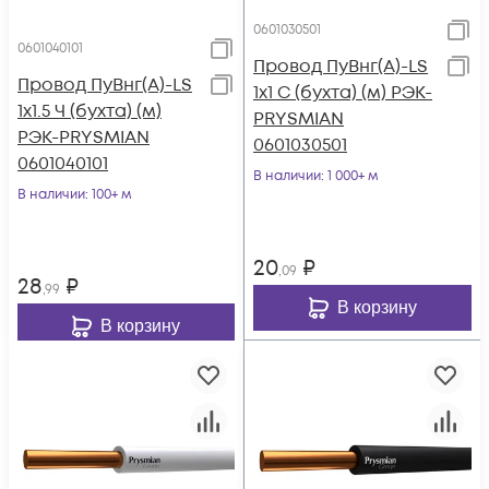
0601030501
0601040101
Провод ПуВнг(А)-LS
Провод ПуВнг(А)-LS
1х1 С (бухта) (м) РЭК-
1х1.5 Ч (бухта) (м)
PRYSMIAN
РЭК-PRYSMIAN
0601030501
0601040101
В наличии
: 1 000+ м
В наличии
: 100+ м
20
₽
,09
28
₽
,99
В корзину
В корзину