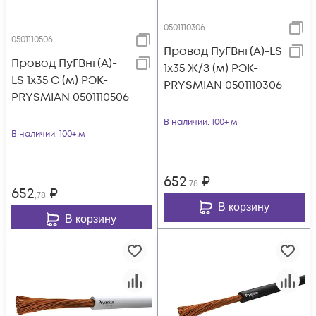
0501110306
0501110506
Провод ПуГВнг(А)-LS
Провод ПуГВнг(А)-
1х35 Ж/З (м) РЭК-
LS 1х35 С (м) РЭК-
PRYSMIAN 0501110306
PRYSMIAN 0501110506
В наличии
: 100+ м
В наличии
: 100+ м
652
₽
,78
652
₽
,78
В корзину
В корзину