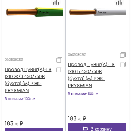
0601080201
0601080301
Провод ПуВнг(А)-LS
Провод ПуВнг(А)-LS
1х10 Б 450/750В
1х10 Ж/З 450/750В
(бухта) (м) РЭК-
(бухта) (м) РЭК-
PRYSMIAN
PRYSMIAN
0601080201
В наличии
: 100+ м
0601080301
В наличии
: 100+ м
183
₽
,70
183
₽
,70
В корзину