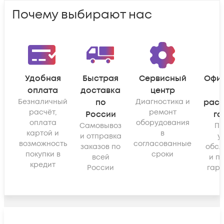
Почему выбирают нас
Удобная
Быстрая
Сервисный
Офи
оплата
доставка
центр
Безналичный
по
Диагностика и
рас
расчёт,
ремонт
России
га
оплата
оборудования
Самовывоз
По
картой и
в
и отправка
у
возможность
согласованные
заказов по
обсл
покупки в
сроки
всей
и п
кредит
России
гара