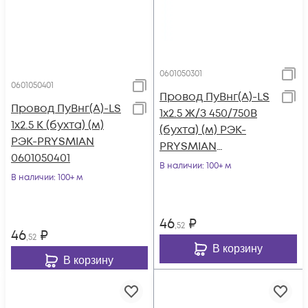
0601050301
0601050401
Провод ПуВнг(А)-LS
Провод ПуВнг(А)-LS
1х2.5 Ж/З 450/750В
1х2.5 К (бухта) (м)
(бухта) (м) РЭК-
РЭК-PRYSMIAN
PRYSMIAN
0601050401
0601050301
В наличии
: 100+ м
В наличии
: 100+ м
46
₽
,52
46
₽
,52
В корзину
В корзину