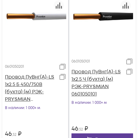
0601050101
0601050201
Провод ПуВнг(А)-LS
Провод ПуВнг(А)-LS
1х2.5 Ч (бухта) (м)
1х2.5 Б 450/750В
РЭК-PRYSMIAN
(бухта) (м) РЭК-
0601050101
PRYSMIAN
В наличии
: 1 000+ м
0601050201
В наличии
: 1 000+ м
46
₽
,52
46
₽
,52