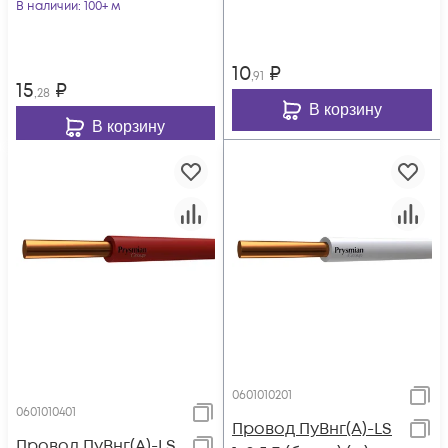
В наличии
: 100+ м
10
₽
,91
15
₽
,28
В корзину
В корзину
0601010201
0601010401
Провод ПуВнг(А)-LS
Провод ПуВнг(А)-LS