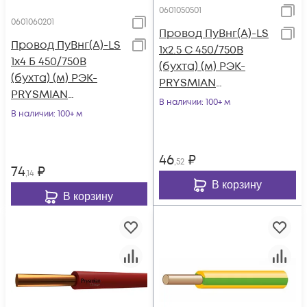
0601050501
0601060201
Провод ПуВнг(А)-LS
Провод ПуВнг(А)-LS
1х2.5 С 450/750В
1х4 Б 450/750В
(бухта) (м) РЭК-
(бухта) (м) РЭК-
PRYSMIAN
PRYSMIAN
0601050501
В наличии
: 100+ м
0601060201
В наличии
: 100+ м
46
₽
,52
74
₽
,14
В корзину
В корзину