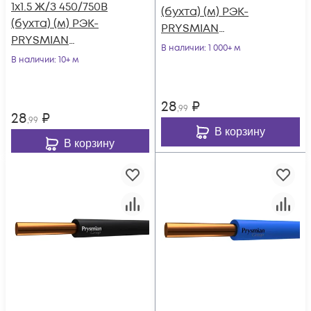
1х1.5 Ж/З 450/750В
(бухта) (м) РЭК-
(бухта) (м) РЭК-
PRYSMIAN
PRYSMIAN
0601040201
В наличии
: 1 000+ м
0601040301
В наличии
: 10+ м
28
₽
,99
28
₽
,99
В корзину
В корзину