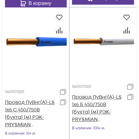
В корзину
0601070201
0601070501
Провод ПуВнг(А)-LS
Провод ПуВнг(А)-LS
1х6 Б 450/750В
1х6 С 450/750В
(бухта) (м) РЭК-
(бухта) (м) РЭК-
PRYSMIAN
PRYSMIAN
0601070201
В наличии
: 100+ м
0601070501
В наличии
: 10+ м