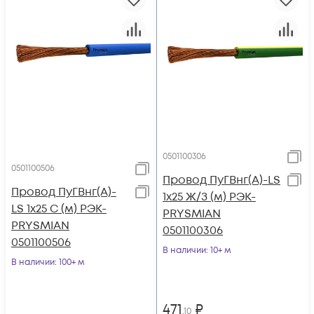
0501100306
0501100506
Провод ПуГВнг(А)-LS
Провод ПуГВнг(А)-
1х25 Ж/З (м) РЭК-
LS 1х25 С (м) РЭК-
PRYSMIAN
PRYSMIAN
0501100306
0501100506
В наличии
: 10+ м
В наличии
: 100+ м
471
₽
,10