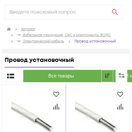
Каталог
Кабельная продукция, СКС и компоненты ВОЛС
Электрический кабель
Провод установочный
Провод установочный
По популярности
Все товары
В 