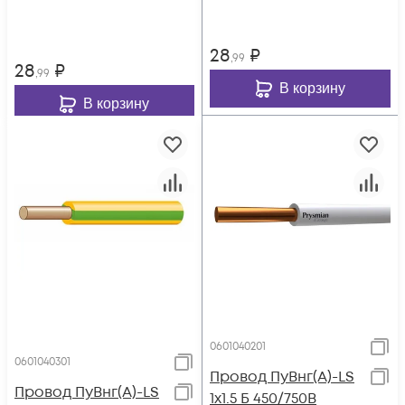
28
₽
,99
28
₽
,99
В корзину
В корзину
0601040201
0601040301
Провод ПуВнг(А)-LS
Провод ПуВнг(А)-LS
1х1.5 Б 450/750В