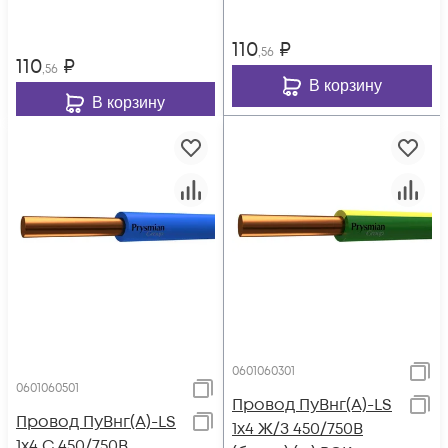
110
₽
,56
110
₽
,56
В корзину
В корзину
0601060301
0601060501
Провод ПуВнг(А)-LS
Провод ПуВнг(А)-LS
1х4 Ж/З 450/750В
1х4 С 450/750В