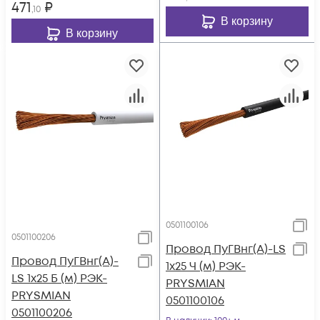
471
₽
,10
В корзину
В корзину
0501100106
0501100206
Провод ПуГВнг(А)-LS
Провод ПуГВнг(А)-
1х25 Ч (м) РЭК-
LS 1х25 Б (м) РЭК-
PRYSMIAN
PRYSMIAN
0501100106
0501100206