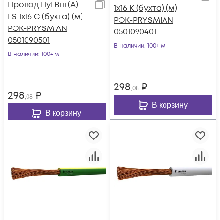
Провод ПуГВнг(А)-
1х16 К (бухта) (м)
LS 1х16 С (бухта) (м)
РЭК-PRYSMIAN
РЭК-PRYSMIAN
0501090401
0501090501
В наличии
: 100+ м
В наличии
: 100+ м
298
₽
,08
298
₽
,08
В корзину
В корзину