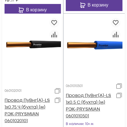
,28
В корзину
В корзину
0601010501
0601020101
Провод ПуВнг(А)-LS
Провод ПуВнг(А)-LS
1х0.5 С (бухта) (м)
1х0.75 Ч (бухта) (м)
РЭК-PRYSMIAN
РЭК-PRYSMIAN
0601010501
0601020101
В наличии
: 10+ м