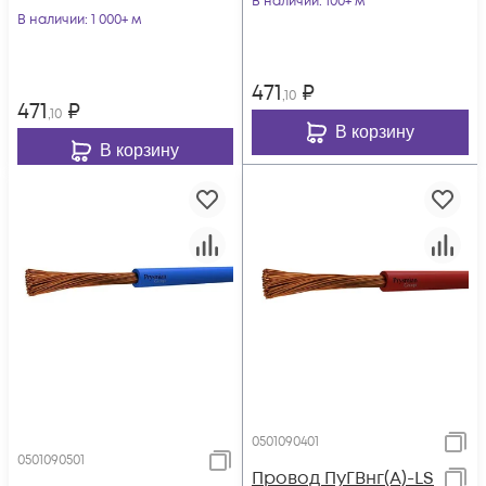
В наличии
: 100+ м
В наличии
: 1 000+ м
471
₽
,10
471
₽
,10
В корзину
В корзину
0501090401
0501090501
Провод ПуГВнг(А)-LS