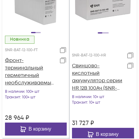
Новинка
SNR-BAT-12-100-FT
SNR-BAT-12-100-HR
Фронт-
Свинцово-
терминальный
кислотный
герметичный
аккумулятор серии
необслуживаемый
HR 12В 100Ач (SNR-
аккумулятор 12В
В наличии
: 100+ шт
BAT-12-100-HR)
100Ач (SNR-BAT-12-
В наличии
: 10+ шт
Транзит
: 100+ шт
Транзит
: 10+ шт
100-FT)
28 964
₽
31 727
₽
В корзину
В корзину