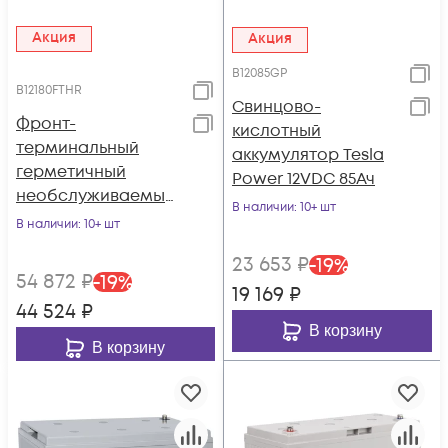
Акция
Акция
B12085GP
B12180FTHR
Свинцово-
Фронт-
кислотный
терминальный
аккумулятор Tesla
герметичный
Power 12VDC 85Ач
необслуживаемый
В наличии
: 10+ шт
аккумулятор Tesla
В наличии
: 10+ шт
Power 12VDC 180Ач,
23 653
₽
-
19
%
серия High-rate
54 872
₽
-
19
%
19 169
₽
44 524
₽
В корзину
В корзину