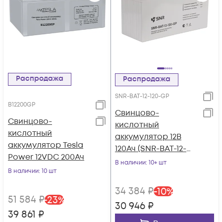
Распродажа
Распродажа
SNR-BAT-12-120-GP
B12200GP
Свинцово-
Свинцово-
кислотный
кислотный
аккумулятор 12В
аккумулятор Tesla
120Ач (SNR-BAT-12-
Power 12VDC 200Ач
120-GP)
В наличии
: 10+ шт
В наличии
: 10 шт
34 384
₽
-
10
%
51 584
₽
-
23
%
30 946
₽
39 861
₽