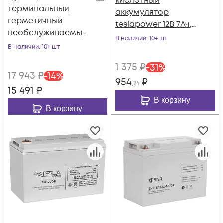
кислотный
терминальный
аккумулятор
герметичный
teslapower 12В 7Ач,
необслуживаемый
серия GP
В наличии
: 10+ шт
аккумулятор Tesla
В наличии
: 10+ шт
Power 12VDC 50Ач
1 375
₽
-
31
%
17 943
₽
-
14
%
954
₽
,24
15 491
₽
В корзину
В корзину