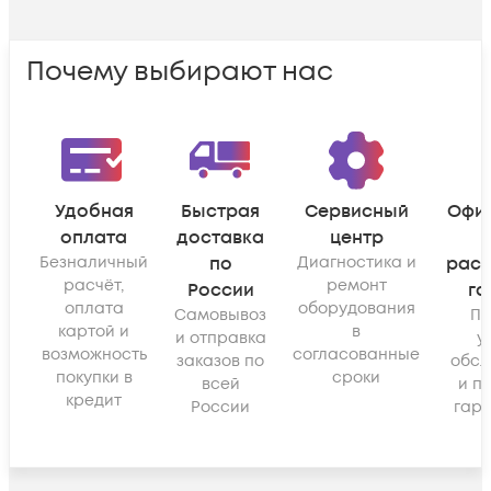
Почему выбирают нас
Удобная
Быстрая
Сервисный
Офи
оплата
доставка
центр
Безналичный
по
Диагностика и
рас
расчёт,
ремонт
России
га
оплата
оборудования
Самовывоз
По
картой и
в
и отправка
у
возможность
согласованные
заказов по
обсл
покупки в
сроки
всей
и п
кредит
России
гара