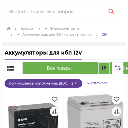
Каталог
Электропитание
Аккумуляторы для ИБП и стоек питания
12V
Аккумуляторы для ибп 12v
По популярности
Все товары
В 
Очистить всё
Номинальное напряжение, В(DC)
:
12