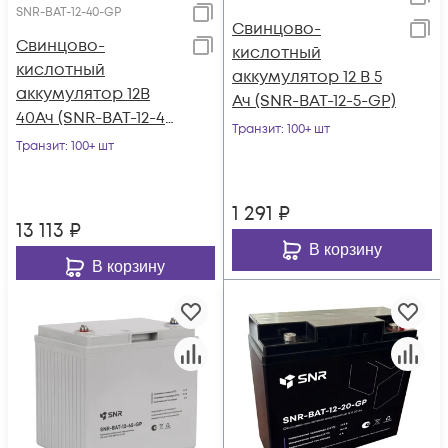
SNR-BAT-12-40-GP
Свинцово-
Свинцово-
кислотный
кислотный
аккумулятор 12 В 5
аккумулятор 12В
Ач (SNR-BAT-12-5-GP)
40Ач (SNR-BAT-12-40-
Транзит
: 100+ шт
GP)
Транзит
: 100+ шт
1 291
₽
13 113
₽
В корзину
В корзину