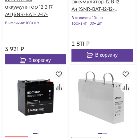
аккумулятор 12 В 12
аккумулятор 12 В 17
Ач (SNR-BAT-12-12-
Ач (SNR-BAT-12-17-
GP)
В наличии
: 10+ шт
GP)
В наличии
: 100+ шт
Транзит
: 100+ шт
2 811
₽
3 921
₽
В корзину
В корзину