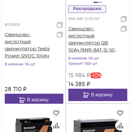
Распродажа
SNR-BAT-12-50-GP
B12100GP
Свинцово-
Свинцово-
кислотный
кислотный
аккумулятор 12В
аккумулятор Tesla
50Ач (SNR-BAT-12-50-
Power 12VDC 100Ач
GP)
В наличии
: 10+ шт
Транзит
: 100+ шт
В наличии
: 10+ шт
15 984
₽
-
10
%
14 385
₽
28 710
₽
В корзину
В корзину