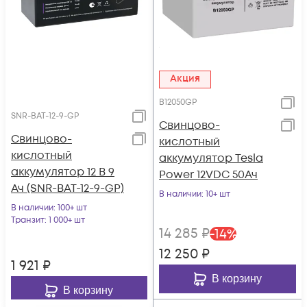
Акция
B12050GP
SNR-BAT-12-9-GP
Свинцово-
Свинцово-
кислотный
кислотный
аккумулятор Tesla
аккумулятор 12 В 9
Power 12VDC 50Ач
Ач (SNR-BAT-12-9-GP)
В наличии
: 10+ шт
В наличии
: 100+ шт
Транзит
: 1 000+ шт
14 285
₽
-
14
%
12 250
₽
1 921
₽
В корзину
В корзину