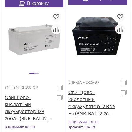
В корзину
SNR-BAT-12-26-GP
SNR-BAT-12-200-GP
Свинцово-
Свинцово-
кислотный
кислотный
аккумулятор 12 В 26
аккумулятор 12В
Ач (SNR-BAT-12-26-
200Ач (SNR-BAT-12-
GP)
В наличии
: 10+ шт
200-GP)
В наличии
: 10+ шт
Транзит
: 10+ шт