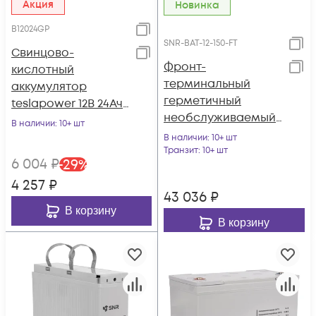
Акция
Новинка
B12024GP
SNR-BAT-12-150-FT
Свинцово-
Фронт-
кислотный
терминальный
аккумулятор
герметичный
teslapower 12В 24Ач,
необслуживаемый
серия GP
В наличии
: 10+ шт
аккумулятор 12В
В наличии
: 10+ шт
150Ач (SNR-BAT-12-
Транзит
: 10+ шт
6 004
₽
-
29
%
150-FT)
4 257
₽
43 036
₽
В корзину
В корзину