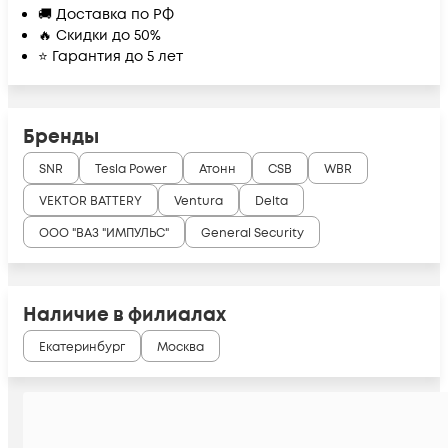
🚚 Доставка по РФ
🔥 Скидки до 50%
⭐ Гарантия до 5 лет
Бренды
SNR
Tesla Power
Атонн
CSB
WBR
VEKTOR BATTERY
Ventura
Delta
ООО "ВАЗ "ИМПУЛЬС"
General Security
Наличие в филиалах
Екатеринбург
Москва