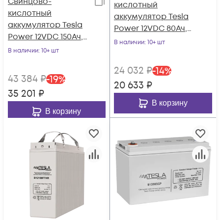
Свинцово-
кислотный
кислотный
аккумулятор Tesla
аккумулятор Tesla
Power 12VDC 80Ач,
Power 12VDC 150Ач,
серия High-rate
В наличии
: 10+ шт
серия High-rate
В наличии
: 10+ шт
24 032
₽
-
14
%
43 384
₽
-
19
%
20 633
₽
35 201
₽
В корзину
В корзину