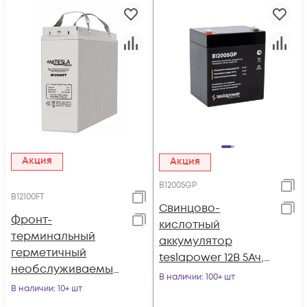
Акция
Акция
B12005GP
B12100FT
Свинцово-
Фронт-
кислотный
терминальный
аккумулятор
герметичный
teslapower 12В 5Ач,
необслуживаемый
серия GP
В наличии
: 100+ шт
аккумулятор Tesla
В наличии
: 10+ шт
Power 12VDC 100Ач