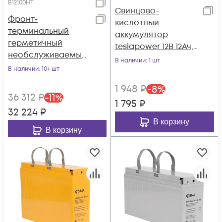
B12100HT
Свинцово-
Фронт-
кислотный
терминальный
аккумулятор
герметичный
teslapower 12В 12Ач,
необслуживаемый
серия GP
В наличии
: 1 шт
аккумулятор Tesla
В наличии
: 10+ шт
Power 12VDC 100Ач,
1 948
₽
-
8
%
высокотемператур
36 312
₽
-
11
%
ный
1 795
₽
32 224
₽
В корзину
В корзину