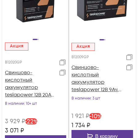
Акция
Акция
B12009GP
B12020GP
Свинцово-
Свинцово-
кислотный
кислотный
аккумулятор
аккумулятор
teslapower 12В 9Ач,
teslapower 12В 20Ач,
серия GP
В наличии
: 3 шт
серия GP
В наличии
: 10+ шт
1 921
₽
-
10
%
3 929
₽
-
22
%
1 734
₽
3 071
₽
В корзину