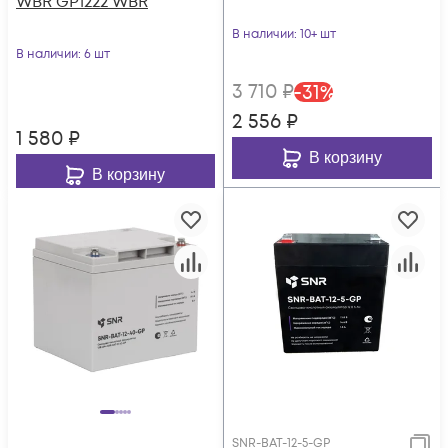
WBR GP1222 WBR
В наличии
: 10+ шт
В наличии
: 6 шт
3 710
₽
-
31
%
2 556
₽
1 580
₽
В корзину
В корзину
SNR-BAT-12-5-GP