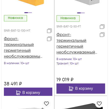
Новинка
Новинка
SNR-BAT-12-50-FT
SNR-BAT-12-100-HT
Фронт-
Фронт-
терминальный
терминальный
герметичный
герметичный
необслуживаемый
необслуживаемый
аккумулятор 12В
В наличии
: 10+ шт
высокотемператур
В наличии
: 10+ шт
50Ач (SNR-BAT-12-50-
Транзит
: 10+ шт
ный аккумулятор
FT)
12В 100Ач (SNR-BAT-
19 019
₽
12-100-HT)
38 491
₽
В корзину
В корзину