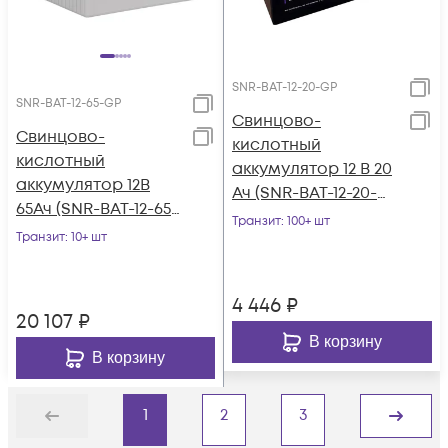
SNR-BAT-12-20-GP
SNR-BAT-12-65-GP
Свинцово-
Свинцово-
кислотный
кислотный
аккумулятор 12 В 20
аккумулятор 12В
Ач (SNR-BAT-12-20-
65Ач (SNR-BAT-12-65-
GP)
Транзит
: 100+ шт
GP)
Транзит
: 10+ шт
4 446
₽
20 107
₽
В корзину
В корзину
1
2
3
Назад
Дальше