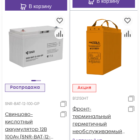
В корзину
В корзину
Распродажа
Акция
B12150HT
SNR-BAT-12-100-GP
Фронт-
Свинцово-
терминальный
кислотный
герметичный
аккумулятор 12В
необслуживаемый
100Ач (SNR-BAT-12-
аккумулятор Tesla