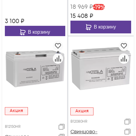
18 969
₽
-
19
%
15 408
₽
3 100
₽
В корзину
В корзину
Акция
Акция
B12080HR
B12150HR
Свинцово-