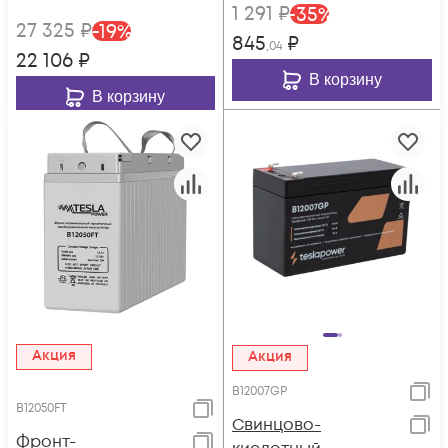
1 291
₽
-
35
%
27 325
₽
-
19
%
845
₽
,04
22 106
₽
В корзину
В корзину
Акция
Акция
B12007GP
B12050FT
Свинцово-
Фронт-