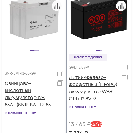
Распродажа
GPLi 12.8V-9
SNR-BAT-12-85-GP
Литий-железо-
Свинцово-
фосфатный (LiFePO)
кислотный
аккумулятор WBR
аккумулятор 12В
GPLi 12.8V-9
85Ач (SNR-BAT-12-85-
В наличии
: 1 шт
GP)
В наличии
: 10+ шт
13 463
₽
-
46
%