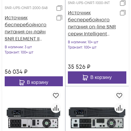
SNR-UPS-ONRT-1000-INT
SNR-UPS-ONRT-2000-S48
Источник
Источник
бесперебойного
бесперебойного
питания on-line SNR
питания он-лайн
серии Intelligent
SNR ELEMENT II
1000 VA, 36VDC
В наличии
: 10+ шт
2000ВА/2000Вт (PF-
В наличии
: 3 шт
Транзит
: 100+ шт
1.0), 1ф:1ф (220-240В),
Транзит
: 100+ шт
48В (DC) (4x9Ач)
35 526
₽
56 034
₽
В корзину
В корзину