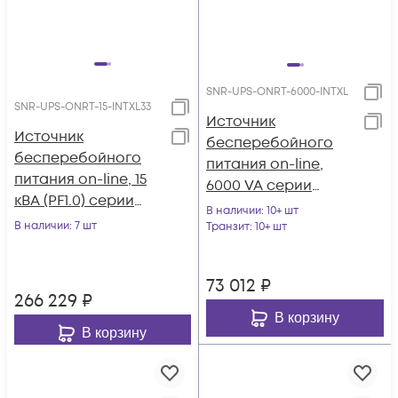
SNR-UPS-ONRT-6000-INTXL
SNR-UPS-ONRT-15-INTXL33
Источник
Источник
бесперебойного
бесперебойного
питания on-line,
питания on-line, 15
6000 VA серии
кВА (PF1.0) серии
Intelligent, без АКБ
В наличии
: 10+ шт
Intelligent
В наличии
: 7 шт
Транзит
: 10+ шт
73 012
₽
266 229
₽
В корзину
В корзину