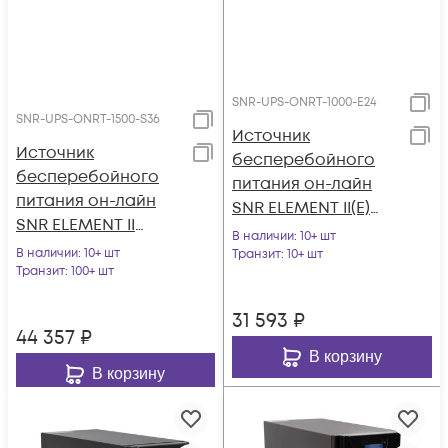
SNR-UPS-ONRT-1000-E24
SNR-UPS-ONRT-1500-S36
Источник
Источник
бесперебойного
бесперебойного
питания он-лайн
питания он-лайн
SNR ELEMENT II(E)
SNR ELEMENT II
1000ВА/900Вт, 1ф:1ф
В наличии
: 10+ шт
1500ВА/1500Вт (PF-
В наличии
: 10+ шт
(208-240В), 24В (DC)
Транзит
: 10+ шт
1.0), 1ф:1ф (220-240В),
Транзит
: 100+ шт
(2x7Ач)
36В (DC) (3x9Ач)
31 593
₽
44 357
₽
В корзину
В корзину