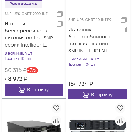
Распродажа
SNR-UPS-ONRT-2000-INT
SNR-UPS-ONRT-10-INT192
Источник
Источник
бесперебойного
бесперебойного
питания on-line SNR
питания онлайн
серии Intelligent
SNR INTELLIGENT
2000 VA, 72VDC
В наличии
: 4 шт
10кВА/10кВт, 1ф:1ф,
Транзит
: 10+ шт
В наличии
: 10+ шт
192В(DC) (16x9Ач)
Транзит
: 10+ шт
50 316
₽
-
3
%
48 972
₽
164 724
₽
В корзину
В корзину