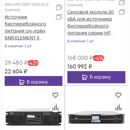
SNR-UPS-ONRT-3000-XL72
(уценка)
(уценка)
Силовой модуль 20
Источник
кВА для источника
бесперебойного
бесперебойного
питания он-лайн
питания серии HPM,
SNR ELEMENT II
без АКБ (ток заряда
В наличии
: 1 шт
3000ВА/3000Вт (PF-
В наличии
: 2 шт
6А) (уценка)
1.0), 1ф:1ф (220-240В),
168 000
₽
-
4
%
72В (DC), без АКБ
39 480
₽
-
43
%
(ток заряда 12А)
160 992
₽
22 604
₽
(уценка)
В корзину
В корзину