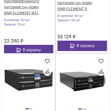
бесперебойного
питания он-лайн
питания он-лайн
SNR ELEMENT II
SNR ELEMENT II(E)
2000ВА/2000Вт (PF-
В наличии
: 10+ шт
1500ВА/1350Вт, 1ф:1ф
В наличии
: 10+ шт
1.0), 1ф:1ф (220-240В),
Транзит
: 10+ шт
(208-240В), 36В (DC)
Транзит
: 10 шт
48В (DC), без АКБ
(3x7Ач)
(ток заряда 12А)
55 129
₽
33 390
₽
В корзину
В корзину