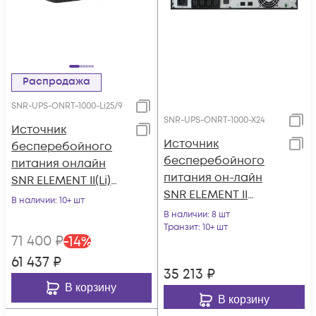
Распродажа
SNR-UPS-ONRT-1000-Li25/9
SNR-UPS-ONRT-1000-X24
Источник
Источник
бесперебойного
бесперебойного
питания онлайн
питания он-лайн
SNR ELEMENT II(Li)
SNR ELEMENT II
1кВА/1кВт, 25.6В/9Ач
В наличии
: 10+ шт
1000ВА/1000Вт (PF-
В наличии
: 8 шт
1.0), 1ф:1ф (220-240В),
Транзит
: 10+ шт
71 400
₽
-
14
%
24В (DC), без АКБ
61 437
₽
(ток заряда 6А)
35 213
₽
В корзину
В корзину