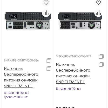
SNR-UPS-ONRT-3000-X72
SNR-UPS-ONRT-1000-S24
Источник
Источник
бесперебойного
бесперебойного
питания он-лайн
питания он-лайн
SNR ELEMENT II
SNR ELEMENT II
3000ВА/3000Вт (PF-
В наличии
: 10+ шт
1000ВА/1000Вт (PF-
В наличии
: 10+ шт
1.0), 1ф:1ф (220-240В),
1.0), 1ф:1ф (220-240В),
Транзит
: 100+ шт
72В (DC), без АКБ
24В (DC) (2x9Ач)
(ток заряда 6А)