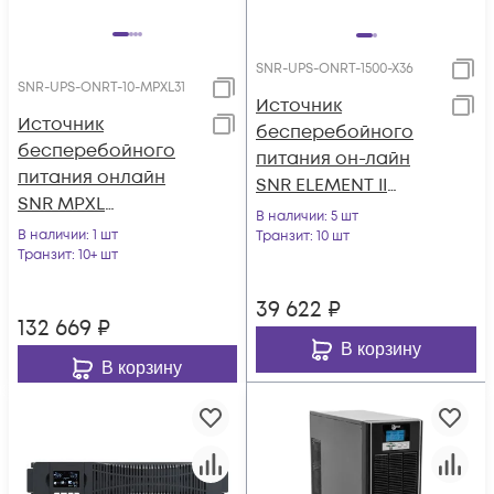
SNR-UPS-ONRT-1500-X36
SNR-UPS-ONRT-10-MPXL31
Источник
Источник
бесперебойного
бесперебойного
питания он-лайн
питания онлайн
SNR ELEMENT II
SNR MPXL
1500ВА/1500Вт (PF-
В наличии
: 5 шт
10кВА/9кВт, 3ф:1ф,
В наличии
: 1 шт
1.0), 1ф:1ф (220-240В),
Транзит
: 10 шт
240В(DC), LCD, 14А,
Транзит
: 10+ шт
36В (DC), без АКБ
без АКБ
(ток заряда 6А)
39 622
₽
132 669
₽
В корзину
В корзину