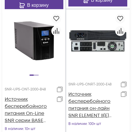
В корзину
В корзину
SNR-UPS-ONRT-2000-E48
SNR-UPS-ONT-2000-B48
Источник
Источник
бесперебойного
бесперебойного
питания он-лайн
питания On-Line
SNR ELEMENT II(E)
SNR серии BASE
2000ВА/1800Вт, 1ф:1ф
В наличии
: 100+ шт
2кВА/1.8кВт, 48VDC
В наличии
: 10+ шт
(208-240В), 48В (DC)