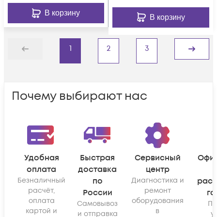
В корзину
В корзину
1
2
3
Назад
Дальше
Почему выбирают нас
Удобная
Быстрая
Сервисный
Офи
оплата
доставка
центр
Безналичный
по
Диагностика и
рас
расчёт,
ремонт
России
га
оплата
оборудования
Самовывоз
По
картой и
в
и отправка
у