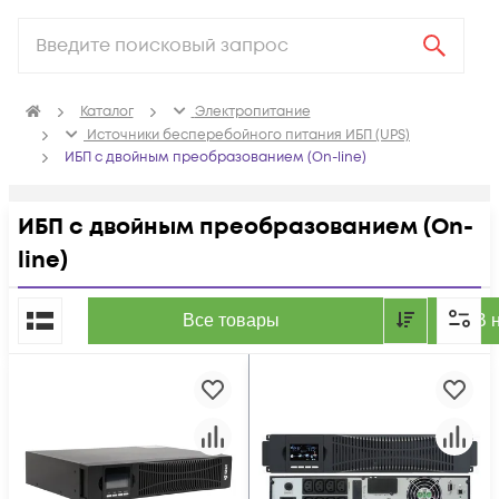
Каталог
Электропитание
Источники бесперебойного питания ИБП (UPS)
ИБП с двойным преобразованием (On-line)
ИБП с двойным преобразованием (On-
line)
По популярности
Все товары
В 