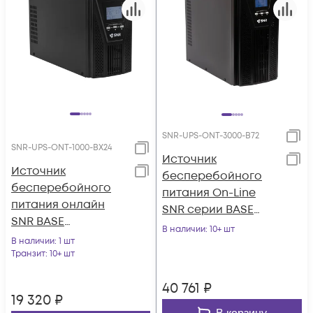
SNR-UPS-ONT-3000-B72
SNR-UPS-ONT-1000-BX24
Источник
Источник
бесперебойного
бесперебойного
питания On-Line
питания онлайн
SNR серии BASE
SNR BASE
3кВА/2,7кВт, 72VDC
В наличии
: 10+ шт
1000ВА/900Вт, 1ф:1ф,
В наличии
: 1 шт
24В(DC), LCD, 6А(ЗУ),
Транзит
: 10+ шт
без АКБ
40 761
₽
19 320
₽