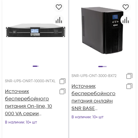
SNR-UPS-ONT-3000-BX72
SNR-UPS-ONRT-10000-INTXL
Источник
Источник
бесперебойного
бесперебойного
питания онлайн
питания On-line, 10
SNR BASE
000 VA серии
3000ВА/2700Вт,
В наличии
: 10+ шт
Intelligent, без АКБ
В наличии
: 10+ шт
1ф:1ф, 72В(DC), LCD,
6А(ЗУ), без АКБ