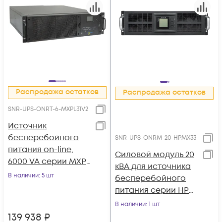
Распродажа остатков
Распродажа остатков
SNR-UPS-ONRT-6-MXPL31V2
Источник
бесперебойного
SNR-UPS-ONRM-20-HPMX33
питания on-line,
Силовой модуль 20
6000 VA серии MXPL
кВА для источника
(без АКБ) фаза 3:1
В наличии
: 5 шт
бесперебойного
питания серии HPM,
без АКБ (ток заряда
В наличии
: 1 шт
6А)
139 938
₽