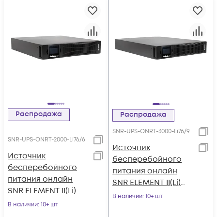
Распродажа
Распродажа
SNR-UPS-ONRT-3000-Li76/9
SNR-UPS-ONRT-2000-Li76/6
Источник
Источник
бесперебойного
бесперебойного
питания онлайн
питания онлайн
SNR ELEMENT II(Li)
SNR ELEMENT II(Li)
3кВА/3кВт, 76.8В/9Ач
В наличии
: 10+ шт
2кВА/2кВт, 76.8В/6Ач
В наличии
: 10+ шт