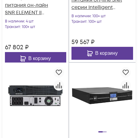
питания on-line SNR
питания он-лайн
серии Intelligent
SNR ELEMENT II
3000 VA, 96VDC
В наличии
: 100+ шт
3000ВА/3000Вт (PF-
В наличии
: 4 шт
Транзит
: 100+ шт
1.0), 1ф:1ф (220-240В),
Транзит
: 100+ шт
72В (DC) (6x9Ач)
59 567
₽
67 802
₽
В корзину
В корзину