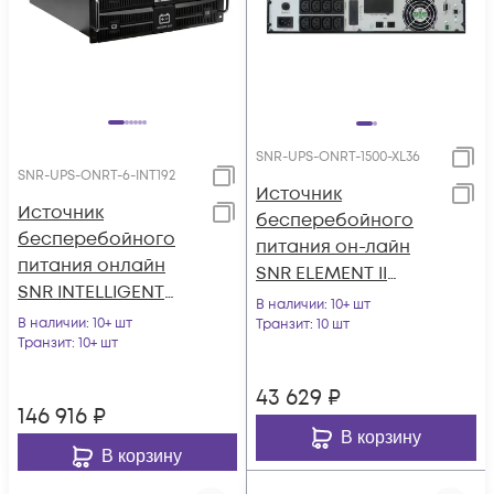
SNR-UPS-ONRT-1500-XL36
SNR-UPS-ONRT-6-INT192
Источник
Источник
бесперебойного
бесперебойного
питания он-лайн
питания онлайн
SNR ELEMENT II
SNR INTELLIGENT
1500ВА/1500Вт (PF-
В наличии
: 10+ шт
6кВА/6кВт, 1ф:1ф,
В наличии
: 10+ шт
1.0), 1ф:1ф (220-240В),
Транзит
: 10 шт
192В(DC) (16x9Ач)
Транзит
: 10+ шт
36В (DC), без АКБ
(ток заряда 12А)
43 629
₽
146 916
₽
В корзину
В корзину