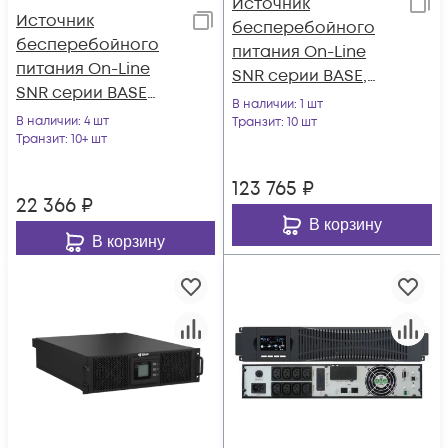
Источник
Источник
бесперебойного
бесперебойного
питания On-Line
питания On-Line
SNR серии BASE,
SNR серии BASE
10кВА/10кВт, без АКБ
В наличии
: 1 шт
1кВА/0.9кВт, 36VDC
В наличии
: 4 шт
(ток заряда 12А)
Транзит
: 10 шт
Транзит
: 10+ шт
123 765
₽
22 366
₽
В корзину
В корзину