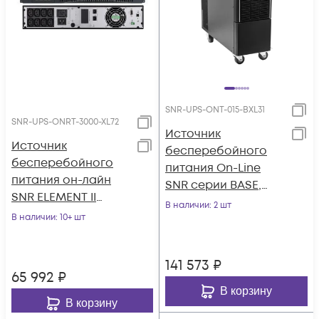
SNR-UPS-ONT-015-BXL31
SNR-UPS-ONRT-3000-XL72
Источник
Источник
бесперебойного
бесперебойного
питания On-Line
питания он-лайн
SNR серии BASE,
SNR ELEMENT II
15кВА/15кВт, без АКБ
В наличии
: 2 шт
3000ВА/3000Вт (PF-
В наличии
: 10+ шт
(ток заряда 12А)
1.0), 1ф:1ф (220-240В),
72В (DC), без АКБ
141 573
₽
(ток заряда 12А)
65 992
₽
В корзину
В корзину