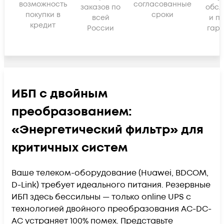
возможность
согласованные
заказов по
обсл
покупки в
сроки
всей
и п
кредит
России
гара
ИБП с двойным
преобразованием:
«Энергетический фильтр» для
критичных систем
Ваше телеком-оборудование (Huawei, BDCOM,
D-Link) требует идеального питания. Резервные
ИБП здесь бессильны — только online UPS с
технологией двойного преобразования AC-DC-
AC устраняет 100% помех. Представьте