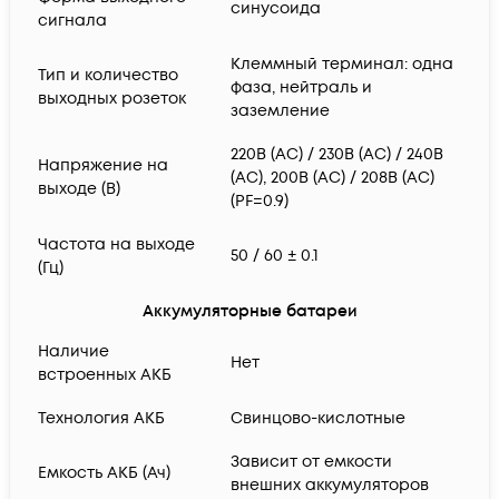
синусоида
сигнала
Клеммный терминал: одна
Тип и количество
фаза, нейтраль и
выходных розеток
заземление
220В (АС) / 230В (АС) / 240В
Напряжение на
(АС), 200В (АС) / 208В (АС)
выходе (В)
(PF=0.9)
Частота на выходе
50 / 60 ± 0.1
(Гц)
Аккумуляторные батареи
Наличие
Нет
встроенных АКБ
Технология АКБ
Свинцово-кислотные
Зависит от емкости
Емкость АКБ (Ач)
внешних аккумуляторов