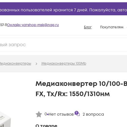
зованных пользователей хранится 7 дней. Пожалуйста,
авто
57-11
Онлайн чат
shop-msk@nag.ru
Блог
Покупателям
Способы опла
Документы
Политика рабо
едиаконвертеры
Медиаконвертеры 100Mb
Условия доста
Гарантийное о
Медиаконвертер 10/100-Ba
Возврат товар
FX, Tx/Rx: 1550/1310нм
Вопросы и отв
База знаний
0
Нет отзывов
2
вопроса
Конфигуратор
О товаре