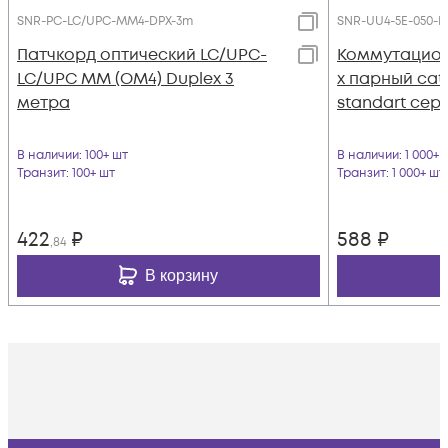
SNR-PC-LC/UPC-MM4-DPX-3m
SNR-UU4-5E-050-L
Патчкорд оптический LC/UPC-
Коммутацион
LC/UPC MM (OM4) Duplex 3
х парный cat.
метра
standart сер
В наличии
: 100+ шт
В наличии
: 1 000+ 
Транзит
: 100+ шт
Транзит
: 1 000+ шт
422
₽
588
₽
,84
В корзину