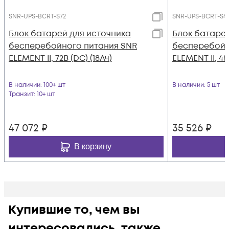
SNR-UPS-BCRT-S72
SNR-UPS-BCRT-S4
Блок батарей для источника
Блок батарей
бесперебойного питания SNR
бесперебойн
ELEMENT II, 72В (DC) (18Ач)
ELEMENT II, 48
В наличии
: 100+ шт
В наличии
: 5 шт
Транзит
: 10+ шт
47 072
₽
35 526
₽
В корзину
Купившие то, чем вы
интересовались, также