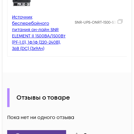
Источник
4
SNR-UPS-ONRT-1500-S36
бесперебойного
питания он-лайн SNR
ELEMENT II 1500ВА/1500Вт
(PF-1.0), 1ф:1ф (220-240В),
36В (DC) (3x9Ач)
Отзывы о товаре
Пока нет ни одного отзыва