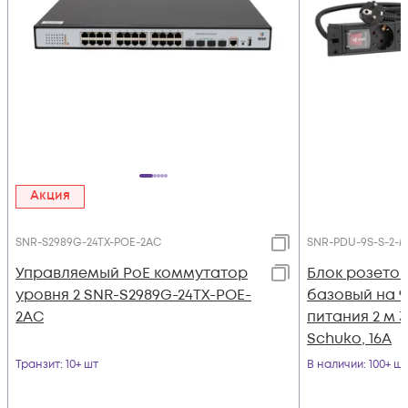
Акция
SNR-S2989G-24TX-POE-2AC
SNR-PDU-9S-S-2-M
Управляемый PoE коммутатор
Блок розето
уровня 2 SNR-S2989G-24TX-POE-
базовый на 9
2AC
питания 2 м 3
Schuko, 16A
Транзит
: 10+ шт
В наличии
: 100+ шт