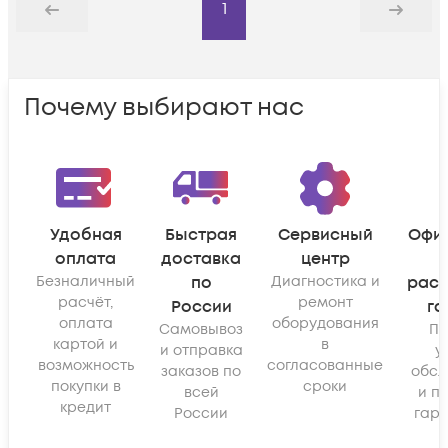
1
Назад
Дальше
Почему выбирают нас
Удобная
Быстрая
Сервисный
Офи
оплата
доставка
центр
Безналичный
по
Диагностика и
рас
расчёт,
ремонт
России
га
оплата
оборудования
Самовывоз
По
картой и
в
и отправка
у
возможность
согласованные
заказов по
обсл
покупки в
сроки
всей
и п
кредит
России
гара