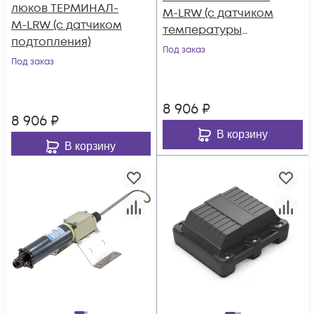
люков ТЕРМИНАЛ-
М-LRW (с датчиком
М-LRW (с датчиком
температуры
подтопления)
накладным)
Под заказ
Под заказ
8 906
₽
8 906
₽
В корзину
В корзину