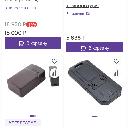
температуры,
температуры,
освещённости,
В наличии
: 100+ шт
магнитоконтактный
шума, СО2 Вега
В наличии
: 10+ шт
, акселерометр,
Smart-UM0101
18 950
₽
-
16
%
угла отклонения
16 000
₽
Вега Smart-HS0101
5 838
₽
В корзину
В корзину
Распродажа