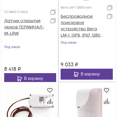
Вега LM-1 12800 мАч
T2-IMP2-С.1WLS
Беспроводное
Датчик открытия
поисковое
люков ТЕРМИНАЛ-
устройство Вега
М-LRW
LM-1, GPS, IP67, 12800
мАч
Под заказ
Под заказ
9 033
₽
8 418
₽
В корзину
В корзину