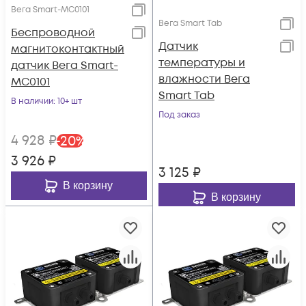
Вега Smart-MC0101
Вега Smart Tab
Беспроводной
Датчик
магнитоконтактный
температуры и
датчик Вега Smart-
влажности Вега
MC0101
Smart Tab
В наличии
: 10+ шт
Под заказ
4 928
₽
-
20
%
3 926
₽
3 125
₽
В корзину
В корзину