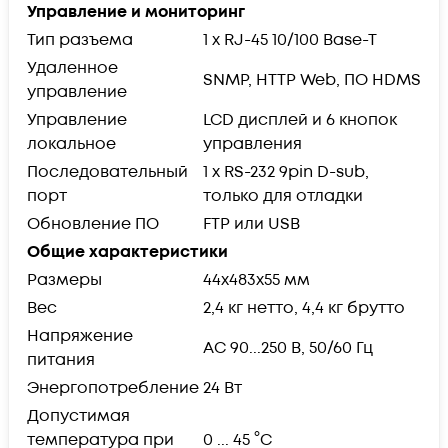
Управление и мониторинг
Тип разъема
1 x RJ-45 10/100 Base-T
Удаленное
SNMP, HTTP Web, ПО HDMS
управление
Управление
LCD дисплей и 6 кнопок
локальное
управления
Последовательный
1 x RS-232 9pin D-sub,
порт
только для отладки
Обновление ПО
FTP или USB
Общие характеристики
Размеры
44х483х55 мм
Вес
2,4 кг нетто, 4,4 кг брутто
Напряжение
AC 90...250 В, 50/60 Гц
питания
Энергопотребление
24 Вт
Допустимая
температура при
0 ... 45 °C