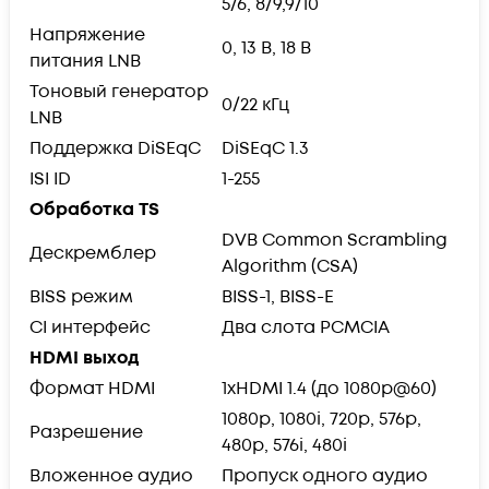
5/6, 8/9,9/10
Напряжение
0, 13 В, 18 В
питания LNB
Тоновый генератор
0/22 кГц
LNB
Поддержка DiSEqC
DiSEqC 1.3
ISI ID
1-255
Обработка TS
DVB Common Scrambling
Дескремблер
Algorithm (CSA)
BISS режим
BISS-1, BISS-E
CI интерфейс
Два слота PCMCIA
HDMI выход
Формат HDMI
1xHDMI 1.4 (до 1080p@60)
1080p, 1080i, 720p, 576p,
Разрешение
480p, 576i, 480i
Вложенное аудио
Пропуск одного аудио