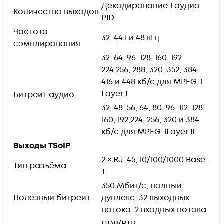
Декодирование 1 аудио
Количество выходов
PID
Частота
32, 44.1 и 48 кГц
сэмплирования
32, 64, 96, 128, 160, 192,
224,256, 288, 320, 352, 384,
416 и 448 кб/с для MPEG-1
Layer I
Битрейт аудио
32, 48, 56, 64, 80, 96, 112, 128,
160, 192,224, 256, 320 и 384
кб/с для MPEG-1Layer II
Выходы TSoIP
2 × RJ-45, 10/100/1000 Base-
Тип разъёма
T
350 Мбит/с, полный
Полезный битрейт
дуплекс, 32 выходных
потока, 2 входных потока
UDP/RTP,