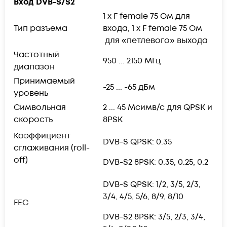
Вход DVB-S/S2
1 x F female 75 Ом для
Тип разъема
входа, 1 x F female 75 Ом
для «петлевого» выхода
Частотный
950 ... 2150 МГц
диапазон
Принимаемый
-25 ... -65 дБм
уровень
Символьная
2 ... 45 Мсимв/с для QPSK и
скорость
8PSK
Коэффициент
DVB-S QPSK: 0.35
сглаживания (roll-
off)
DVB-S2 8PSK: 0.35, 0.25, 0.2
DVB-S QPSK: 1/2, 3/5, 2/3,
3/4, 4/5, 5/6, 8/9, 8/10
FEC
DVB-S2 8PSK: 3/5, 2/3, 3/4,