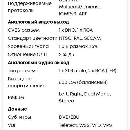
Поддерживаемые
Multicast/Unicast,
протоколы
IGMPv3, ARP
Аналоговый видео выход
CVBS разъем
1 x BNC, 1 x RCA
Стандарт цветности
NTSC, PAL, SECAM
Уровень сигнала
1,0 В размах ±5%
Отношение С/Ш
> 55 дБ
Аналоговый аудио выход
Тип разъема
1 x XLR male, 2 x RCA (L+R)
Выходное
600 Ом (балансный)
сопротивление
Left, Right, Dual Mono,
Режим
Stereo
Данные
Субтитры
DVB/EBU
VBI
Teletext, WSS, VFD, VPS