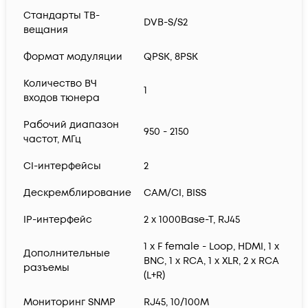
Стандарты ТВ-
DVB-S/S2
вещания
Формат модуляции
QPSK, 8PSK
Количество ВЧ
1
входов тюнера
Рабочий диапазон
950 - 2150
частот, МГц
CI-интерфейсы
2
Дескремблирование
CAM/CI, BISS
IP-интерфейс
2 х 1000Base-T, RJ45
1 x F female - Loop, HDMI, 1 x
Дополнительные
BNC, 1 x RCA, 1 x XLR, 2 x RCA
разъемы
(L+R)
Мониторинг SNMP
RJ45, 10/100M