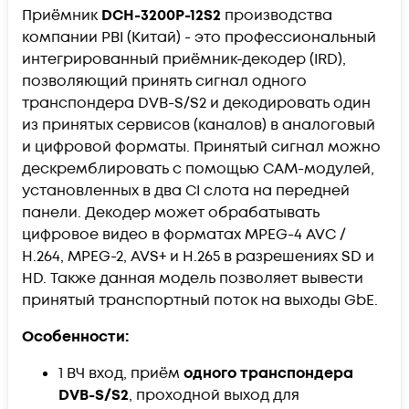
Приёмник
DCH-3200P-12S2
производства
компании PBI (Китай) - это профессиональный
интегрированный приёмник-декодер (IRD),
позволяющий принять сигнал одного
транспондера DVB-S/S2 и декодировать один
из принятых сервисов (каналов) в аналоговый
и цифровой форматы. Принятый сигнал можно
дескремблировать с помощью CAM-модулей,
установленных в два CI слота на передней
панели. Декодер может обрабатывать
цифровое видео в форматах MPEG-4 AVC /
H.264, MPEG-2, AVS+ и H.265 в разрешениях SD и
HD. Также данная модель позволяет вывести
принятый транспортный поток на выходы GbE.
Особенности:
1 ВЧ вход, приём
одного транспондера
DVB-S/S2
, проходной выход для