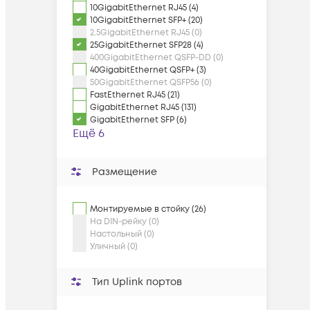
10GigabitEthernet RJ45 (4)
10GigabitEthernet SFP+ (20)
2.5GigabitEthernet RJ45 (0)
25GigabitEthernet SFP28 (4)
400GigabitEthernet QSFP-DD (0)
40GigabitEthernet QSFP+ (3)
50GigabitEthernet QSFP56 (0)
FastEthernet RJ45 (21)
GigabitEthernet RJ45 (131)
GigabitEthernet SFP (6)
Ещё 6
Размещение
Монтируемые в стойку (26)
На DIN-рейку (0)
Настольный (0)
Уличный (0)
Тип Uplink портов