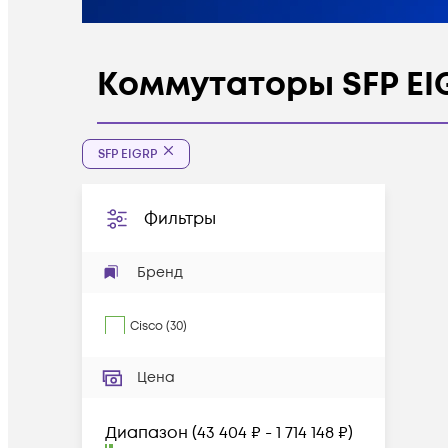
Коммутаторы SFP EI
SFP EIGRP
Фильтры
Бренд
Cisco
(
30
)
Цена
Диапазон
(
43 404 ₽ - 1 714 148 ₽
)