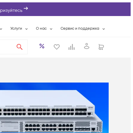
ризуйтесь
Услуги
О нас
Сервис и поддержка
ты
Выкуп сетевого оборудования
О компании
Гарантийное обслуживание
Системная интеграция
Контактная информация
Контакты сервисных центров
ты с физлицами
Wi-Fi «под ключ»
Банковские реквизиты
Сервисные контракты
вки
Бесплатная намотка оптического кабеля
Аккредитация ИТ
Сервисный центр
бслуживание
Партнеры
Техническая поддержка
а
Вакансии
Условия оказания услуг
еты
Новости
ы