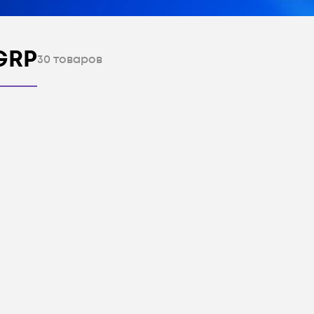
GRP
30
товаров