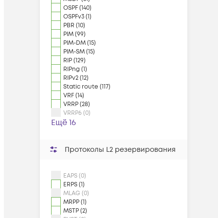
OSPF (140)
OSPFv3 (1)
PBR (10)
PIM (99)
PIM-DM (15)
PIM-SM (15)
RIP (129)
RIPng (1)
RIPv2 (12)
Static route (117)
VRF (14)
VRRP (28)
VRRP6 (0)
Ещё 16
Протоколы L2 резервирования
EAPS (0)
ERPS (1)
MLAG (0)
MRPP (1)
MSTP (2)