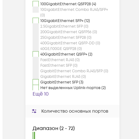
100GigabitEthernet QSFP28 (4)
10GigabitEthernet Combo RJ45/SFP+
(0)
10GigabitEthernet SFP+ (12)
2.5GigabitEthernet SFP (0)
200GigabitEthernet QSFP56 (0)
25GigabitEthernet SFP28 (0)
400GigabitEthernet QSFP-DD (0)
40GE/100GE QSFP28 (0)
40GigabitEthernet QSFP+ (2)
FastEthernet RJ45 (0)
FastEthernet SFP (0)
GigabitEthernet Combo RJ45/SFP (0)
GigabitEthernet RJ45 (0)
GigabitEthernet SFP (3)
Нет выделенных Uplink-портов (2)
Ещё 10
Количество основных портов
Диапазон
(
2 - 72
)