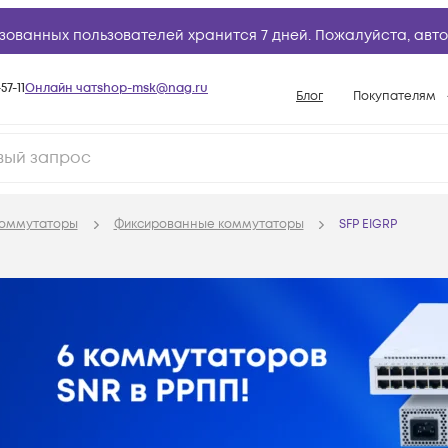
зованных пользователей хранится 7 дней. Пожалуйста,
авто
57-11
Онлайн чат
shop-msk@nag.ru
Блог
Покупателям
Способы опла
Документы
Политика рабо
оммутаторы
Фиксированные коммутаторы
SFP EIGRP
Условия доста
Гарантийное о
Возврат товар
Вопросы и отв
База знаний
Конфигуратор