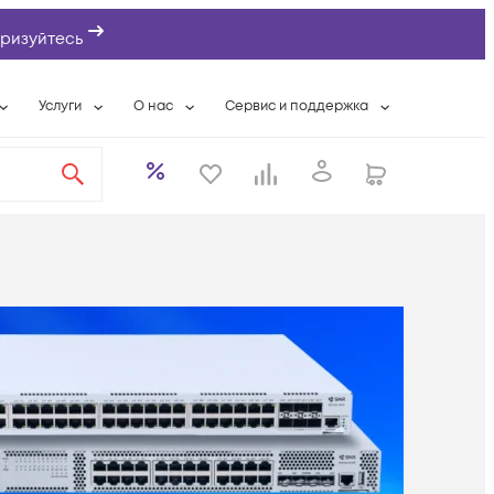
ризуйтесь
Услуги
О нас
Сервис и поддержка
ты
Выкуп сетевого оборудования
О компании
Гарантийное обслуживание
Системная интеграция
Контактная информация
Контакты сервисных центров
ты с физлицами
Wi-Fi «под ключ»
Банковские реквизиты
Сервисные контракты
вки
Бесплатная намотка оптического кабеля
Аккредитация ИТ
Сервисный центр
бслуживание
Партнеры
Техническая поддержка
а
Вакансии
Условия оказания услуг
еты
Новости
ы