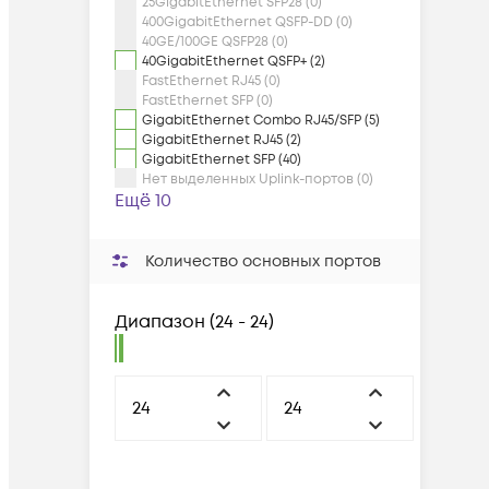
25GigabitEthernet SFP28 (0)
400GigabitEthernet QSFP-DD (0)
40GE/100GE QSFP28 (0)
40GigabitEthernet QSFP+ (2)
FastEthernet RJ45 (0)
FastEthernet SFP (0)
GigabitEthernet Combo RJ45/SFP (5)
GigabitEthernet RJ45 (2)
GigabitEthernet SFP (40)
Нет выделенных Uplink-портов (0)
Ещё 10
Количество основных портов
Диапазон
(
24 - 24
)