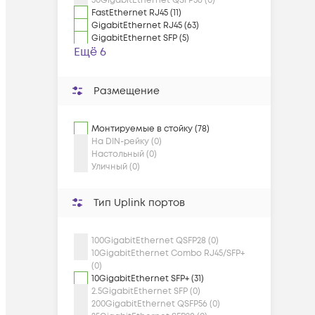
50GigabitEthernet QSFP56 (0)
FastEthernet RJ45 (11)
GigabitEthernet RJ45 (63)
GigabitEthernet SFP (5)
Ещё 6
Размещение
Монтируемые в стойку (78)
На DIN-рейку (0)
Настольный (0)
Уличный (0)
Тип Uplink портов
100GigabitEthernet QSFP28 (0)
10GigabitEthernet Combo RJ45/SFP+
(0)
10GigabitEthernet SFP+ (31)
2.5GigabitEthernet SFP (0)
200GigabitEthernet QSFP56 (0)