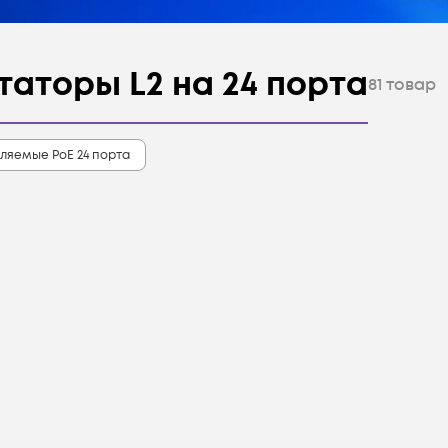
аторы L2 на 24 порта
81
товар
ляемые PoE 24 порта