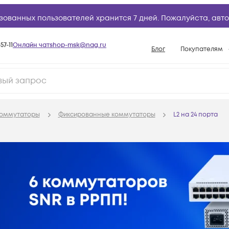
зованных пользователей хранится 7 дней. Пожалуйста,
авто
57-11
Онлайн чат
shop-msk@nag.ru
Блог
Покупателям
Способы опла
Документы
Политика рабо
оммутаторы
Фиксированные коммутаторы
L2 на 24 порта
Условия доста
Гарантийное о
Возврат товар
Вопросы и отв
База знаний
Конфигуратор