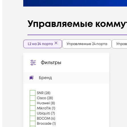
Управляемые коммут
L2 на 24 порта
Управляемые 24 порта
Управ
Фильтры
Бренд
SNR
(
28
)
Cisco
(
28
)
Huawei
(
8
)
MikroTik
(
1
)
Ubiquiti
(
7
)
BDCOM
(
6
)
Brocade
(
1
)