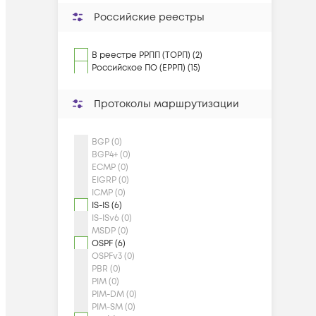
Российские реестры
В реестре РРПП (ТОРП) (2)
Российское ПО (ЕРРП) (15)
Протоколы маршрутизации
BGP (0)
BGP4+ (0)
ECMP (0)
EIGRP (0)
ICMP (0)
IS-IS (6)
IS-ISv6 (0)
MSDP (0)
OSPF (6)
OSPFv3 (0)
PBR (0)
PIM (0)
PIM-DM (0)
PIM-SM (0)