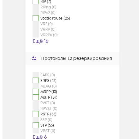
RIP (7)
RIPng (0)
RIPv2 (0)
Static route (26)
VRF (0)
VRRP (0)
VRRP6 (0)
Ещё 16
Протоколы L2 резервирования
EAPS (0)
ERPS (42)
MLAG (0)
MRPP (13)
MSTP (54)
PVST (0)
RPVST (0)
RSTP (55)
SEP (0)
STP (55)
VBST (0)
Ещё 6