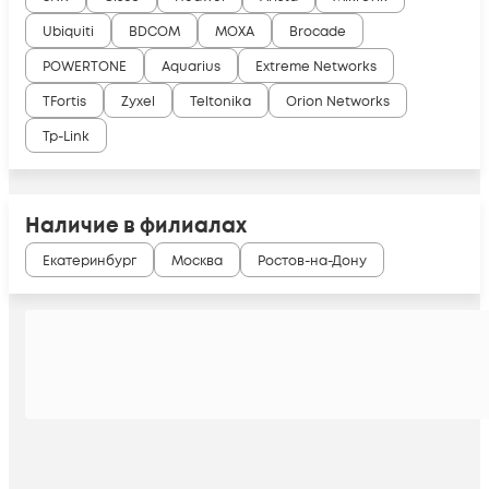
Ubiquiti
BDCOM
MOXA
Brocade
POWERTONE
Aquarius
Extreme Networks
TFortis
Zyxel
Teltonika
Orion Networks
Tp-Link
Наличие в филиалах
Екатеринбург
Москва
Ростов-на-Дону