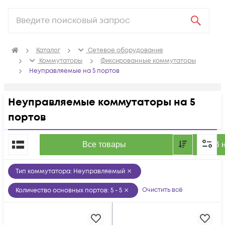
Каталог
Сетевое оборудование
Коммутаторы
Фиксированные коммутаторы
Неуправляемые на 5 портов
Неуправляемые коммутаторы на 5
портов
По популярности
Все товары
В 
Тип коммутатора
:
Неуправляемый
Очистить всё
Количество основных портов
:
5 - 5