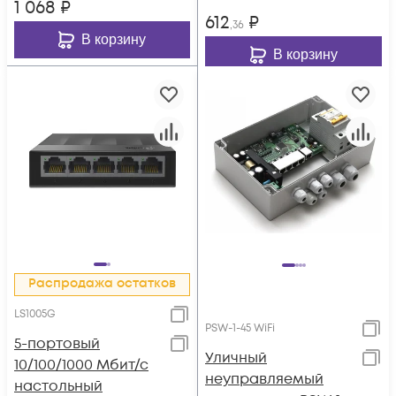
1 068
₽
612
₽
,36
В корзину
В корзину
Распродажа остатков
LS1005G
PSW-1-45 WiFi
5-портовый
Уличный
10/100/1000 Мбит/с
неуправляемый
настольный