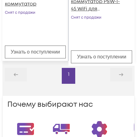
коммутатор PSW-1-
коммутатор
45 WiFi для
Снят с продажи
подключения 4
Снят с продажи
камер c
возможностью
подключения WiFi-
точки доступа с
Узнать о поступлении
питанием РоЕ 24V
Узнать о поступлении
1
Назад
Дальше
Почему выбирают нас