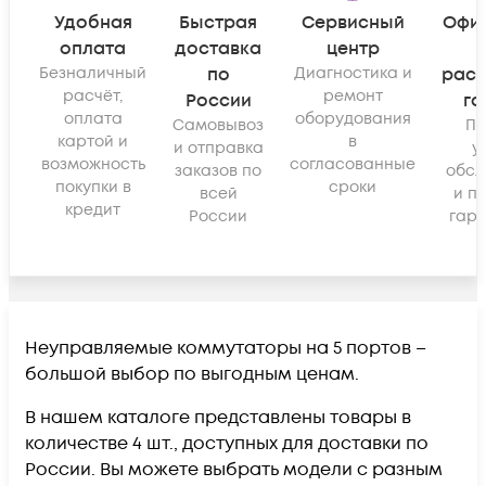
Удобная
Быстрая
Сервисный
Офи
оплата
доставка
центр
Безналичный
по
Диагностика и
рас
расчёт,
ремонт
России
га
оплата
оборудования
Самовывоз
По
картой и
в
и отправка
у
возможность
согласованные
заказов по
обсл
покупки в
сроки
всей
и п
кредит
России
гара
Неуправляемые коммутаторы на 5 портов –
большой выбор по выгодным ценам.
В нашем каталоге представлены товары в
количестве 4 шт., доступных для доставки по
России. Вы можете выбрать модели с разным