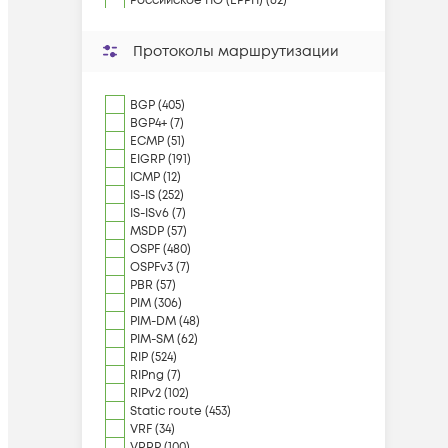
Российское ПО (ЕРРП) (62)
Протоколы маршрутизации
BGP (405)
BGP4+ (7)
ECMP (51)
EIGRP (191)
ICMP (12)
IS-IS (252)
IS-ISv6 (7)
MSDP (57)
OSPF (480)
OSPFv3 (7)
PBR (57)
PIM (306)
PIM-DM (48)
PIM-SM (62)
RIP (524)
RIPng (7)
RIPv2 (102)
Static route (453)
VRF (34)
VRRP (100)