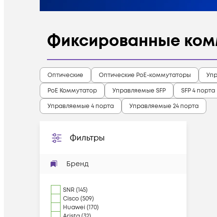
Фиксированные ком
Оптические
Оптические PoE-коммутаторы
Уп
PoE Коммутатор
Управляемые SFP
SFP 4 порта
Управляемые 4 порта
Управляемые 24 порта
Фильтры
Бренд
SNR
(
145
)
Cisco
(
509
)
Huawei
(
170
)
Arista
(
32
)