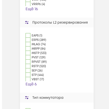
VRRP6 (4)
Ещё 16
Протоколы L2 резервирования
EAPS (1)
ERPS (289)
MLAG (74)
MRPP (84)
MSTP (533)
PVST (129)
RPVST (89)
RSTP (520)
SEP (26)
STP (444)
VBST (17)
Ещё 6
Тип коммутатора