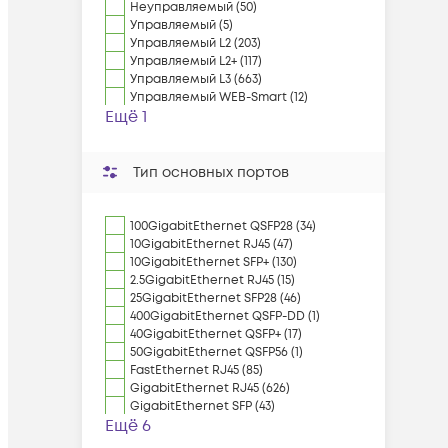
Неуправляемый (50)
Управляемый (5)
Управляемый L2 (203)
Управляемый L2+ (117)
Управляемый L3 (663)
Управляемый WEB-Smart (12)
Ещё 1
Тип основных портов
100GigabitEthernet QSFP28 (34)
10GigabitEthernet RJ45 (47)
10GigabitEthernet SFP+ (130)
2.5GigabitEthernet RJ45 (15)
25GigabitEthernet SFP28 (46)
400GigabitEthernet QSFP-DD (1)
40GigabitEthernet QSFP+ (17)
50GigabitEthernet QSFP56 (1)
FastEthernet RJ45 (85)
GigabitEthernet RJ45 (626)
GigabitEthernet SFP (43)
Ещё 6