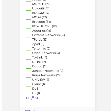
MikroTik
(
28
)
Ubiquiti
(
47
)
BDCOM
(
43
)
MOXA
(
42
)
Brocade
(
34
)
POWERTONE
(
19
)
Aquarius
(
16
)
Extreme Networks
(
15
)
TFortis
(
13
)
Zyxel
(
8
)
Teltonika
(
5
)
Orion Networks
(
4
)
Tp-Link
(
4
)
D-Link
(
2
)
Dahua
(
2
)
Juniper Networks
(
2
)
Ruijie Networks
(
2
)
UNIVIEW
(
2
)
Ciena
(
1
)
Dell
(
1
)
HP
(
1
)
Ещё 20