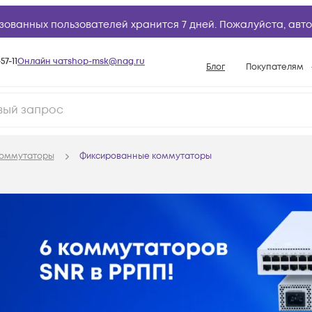
зованных пользователей хранится 7 дней. Пожалуйста,
авто
57-11
Онлайн чат
shop-msk@nag.ru
Блог
Покупателям
Способы опла
Документы
Политика рабо
оммутаторы
Фиксированные коммутаторы
Условия доста
Гарантийное о
Возврат товар
Вопросы и отв
База знаний
Конфигуратор