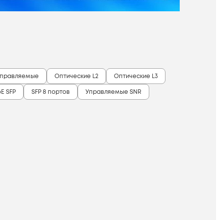
правляемые
Оптические L2
Оптические L3
E SFP
SFP 8 портов
Управляемые SNR