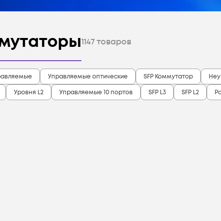
мутаторы
1147
товаров
равляемые
Управляемые оптические
SFP Коммутатор
Неу
Уровня L2
Управляемые 10 портов
SFP L3
SFP L2
Po