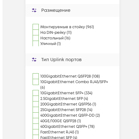
Размещение
Монтируемые в стойку (961)
На DIN-рейку (11)
Настольный (16)
Уличный (1)
Тип Uplink портов
100GigabitEthernet QSFP28 (108)
10GigabitEthernet Combo RJ45/SFP+
(6)
10GigabitEthernet SFP+ (334)
2.5GigabitEthernet SFP (4)
200GigabitEthernet QSFP56 (1)
25GigabitEthernet SFP28 (14)
400GigabitEthernet QSFP-DD (2)
40GE/100GE QSFP28 (1)
40GigabitEthernet QSFP+ (78)
FastEthernet RJ45 (1)
FastEthernet SFP (4)