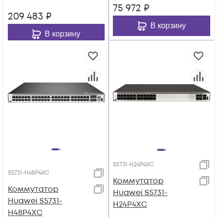
75 972
₽
209 483
₽
В корзину
В корзину
S5731-H24P4XC
S5731-H48P4XC
Коммутатор
Коммутатор
Huawei S5731-
Huawei S5731-
H24P4XC
H48P4XC