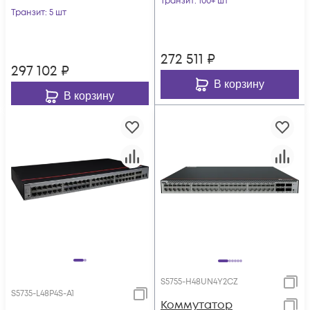
Транзит
: 100+ шт
Транзит
: 5 шт
272 511
₽
297 102
₽
В корзину
В корзину
S5755-H48UN4Y2CZ
S5735-L48P4S-A1
Коммутатор