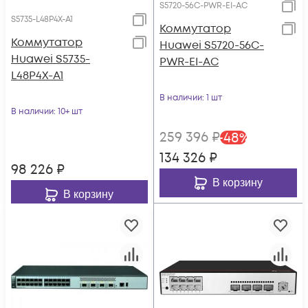
S5720-56C-PWR-EI-AC
S5735-L48P4X-A1
Коммутатор
Коммутатор
Huawei S5720-56C-
Huawei S5735-
PWR-EI-AC
L48P4X-A1
В наличии
: 1 шт
В наличии
: 10+ шт
259 396
₽
-
48
%
134 326
₽
98 226
₽
В корзину
В корзину