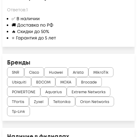
Ответов:
1
✅ В наличии
🚚 Доставка по РФ
🔥 Скидки до 50%
⭐ Гарантия до 5 лет
Бренды
SNR
Cisco
Huawei
Arista
MikroTik
Ubiquiti
BDCOM
MOXA
Brocade
POWERTONE
Aquarius
Extreme Networks
TFortis
Zyxel
Teltonika
Orion Networks
Tp-Link
Наличие в филиалах