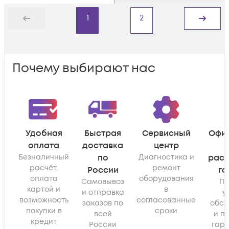
1
2
Назад
Дальше
Почему выбирают нас
Удобная
Быстрая
Сервисный
Офи
оплата
доставка
центр
Безналичный
по
Диагностика и
рас
расчёт,
ремонт
России
га
оплата
оборудования
Самовывоз
По
картой и
в
и отправка
у
возможность
согласованные
заказов по
обсл
покупки в
сроки
всей
и п
кредит
России
гара