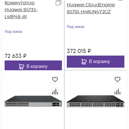
Коммутатор
Huawei CloudEngine
Huawei S5735-
S5755-H48UN4Y2CZ
L48P4S-A1
Под заказ
Под заказ
372 015
₽
72 633
₽
В корзину
В корзину