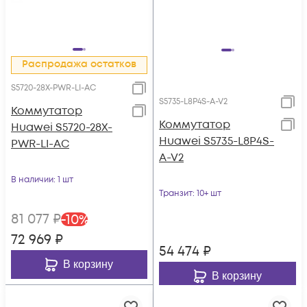
Распродажа остатков
S5720-28X-PWR-LI-AC
S5735-L8P4S-A-V2
Коммутатор
Коммутатор
Huawei S5720-28X-
Huawei S5735-L8P4S-
PWR-LI-AC
A-V2
В наличии
: 1 шт
Транзит
: 10+ шт
81 077
₽
-
10
%
72 969
₽
54 474
₽
В корзину
В корзину