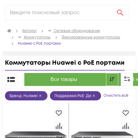
Каталог
Сетевое оборудование
Коммутаторы
Фиксированные коммутаторы
Huawei с PoE портами
Коммутаторы Huawei с PoE портами
По популярности
Все товары
В 
Очистить всё
Бренд
:
Huawei
Поддержка PoE
:
Да