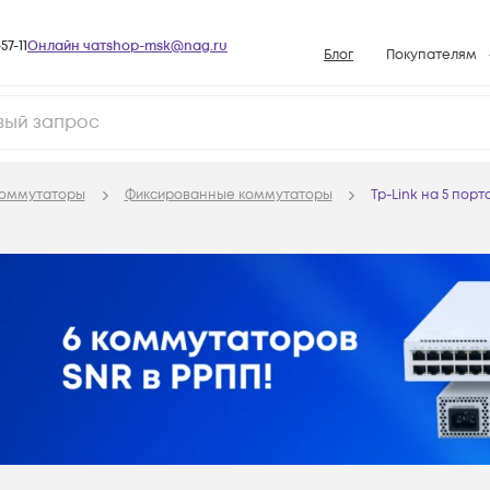
57-11
Онлайн чат
shop-msk@nag.ru
Блог
Покупателям
Способы опла
Документы
Политика рабо
оммутаторы
Фиксированные коммутаторы
Tp-Link на 5 порт
Условия доста
Гарантийное о
Возврат товар
Вопросы и отв
База знаний
Конфигуратор