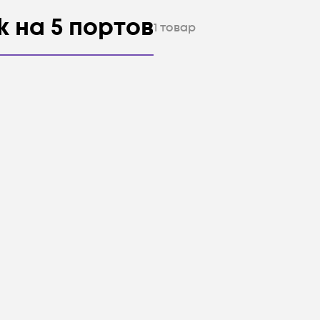
 на 5 портов
1
товар