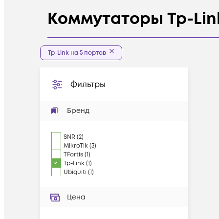
Коммутаторы Tp-Link
Tp-Link на 5 портов
Фильтры
Бренд
SNR
(
2
)
MikroTik
(
3
)
TFortis
(
1
)
Tp-Link
(
1
)
Ubiquiti
(
1
)
Цена