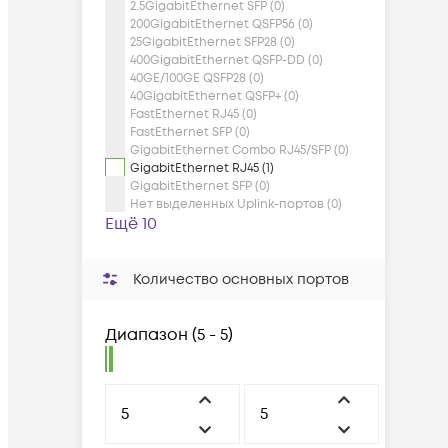
2.5GigabitEthernet SFP (0)
200GigabitEthernet QSFP56 (0)
25GigabitEthernet SFP28 (0)
400GigabitEthernet QSFP-DD (0)
40GE/100GE QSFP28 (0)
40GigabitEthernet QSFP+ (0)
FastEthernet RJ45 (0)
FastEthernet SFP (0)
GigabitEthernet Combo RJ45/SFP (0)
GigabitEthernet RJ45 (1)
GigabitEthernet SFP (0)
Нет выделенных Uplink-портов (0)
Ещё 10
Количество основных портов
Диапазон
(
5 - 5
)