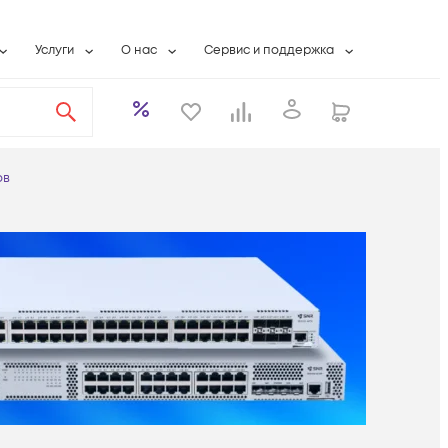
Услуги
О нас
Сервис и поддержка
ты
Выкуп сетевого оборудования
О компании
Гарантийное обслуживание
Системная интеграция
Контактная информация
Контакты сервисных центров
ты с физлицами
Wi-Fi «под ключ»
Банковские реквизиты
Сервисные контракты
ов
вки
Бесплатная намотка оптического кабеля
Аккредитация ИТ
Сервисный центр
бслуживание
Партнеры
Техническая поддержка
а
Вакансии
Условия оказания услуг
еты
Новости
ы