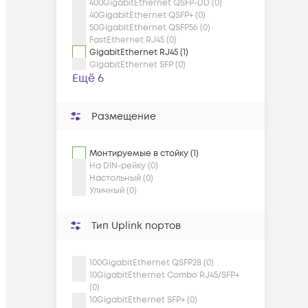
400GigabitEthernet QSFP-DD (0)
40GigabitEthernet QSFP+ (0)
50GigabitEthernet QSFP56 (0)
FastEthernet RJ45 (0)
GigabitEthernet RJ45 (1)
GigabitEthernet SFP (0)
Ещё 6
Размещение
Монтируемые в стойку (1)
На DIN-рейку (0)
Настольный (0)
Уличный (0)
Тип Uplink портов
100GigabitEthernet QSFP28 (0)
10GigabitEthernet Combo RJ45/SFP+
(0)
10GigabitEthernet SFP+ (0)