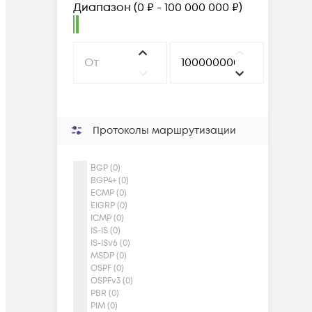
Диапазон
(
0 ₽ - 100 000 000 ₽
)
Протоколы маршрутизации
BGP (0)
BGP4+ (0)
ECMP (0)
EIGRP (0)
ICMP (0)
IS-IS (0)
IS-ISv6 (0)
MSDP (0)
OSPF (0)
OSPFv3 (0)
PBR (0)
PIM (0)