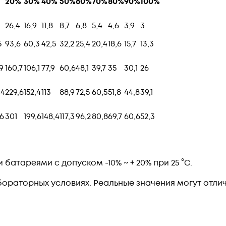
20%
30%
40%
50%
60%
70%
80%
90%
100%
26,4
16,9
11,8
8,7
6,8
5,4
4,6
3,9
3
5
93,6
60,3
42,5
32,2
25,4
20,4
18,6
15,7
13,3
9
160,7
106,1
77,9
60,6
48,1
39,7
35
30,1
26
,4
229,6
152,4
113
88,9
72,5
60,5
51,8
44,8
39,1
,6
301
199,6
148,4
117,3
96,2
80,8
69,7
60,6
52,3
атареями с допуском -10% ~ + 20% при 25 °C.
ораторных условиях. Реальные значения могут отлича