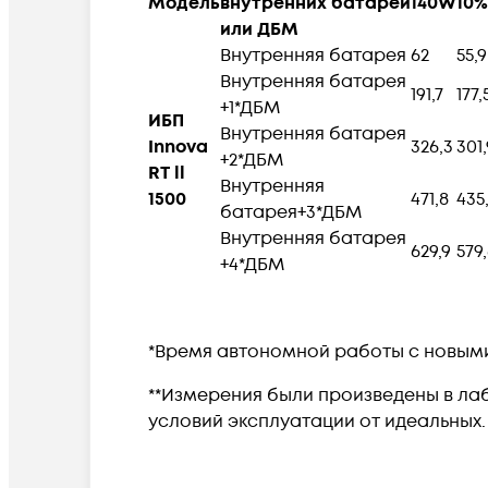
Модель
внутренних батареи
140W
10%
или ДБМ
Внутренняя батарея
62
55,9
Внутренняя батарея
191,7
177,
+1*ДБМ
ИБП
Внутренняя батарея
Innova
326,3
301,
+2*ДБМ
RT ll
Внутренняя
1500
471,8
435
батарея+3*ДБМ
Внутренняя батарея
629,9
579
+4*ДБМ
*Время автономной работы с новыми б
**Измерения были произведены в лаб
условий эксплуатации от идеальных.