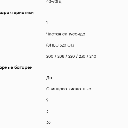
40-70Гц
характеристики
1
Чистая синусоида
(8) IEC 320 C13
200 / 208 / 220 / 230 / 240
орные батареи
Да
Свинцово-кислотные
9
3
36