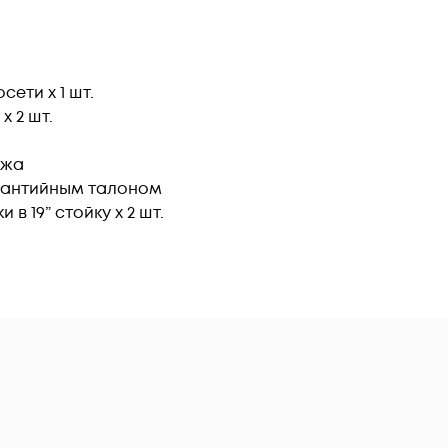
ети х 1 шт.
х 2 шт.
ажа
арантийным талоном
в 19” стойку х 2 шт.