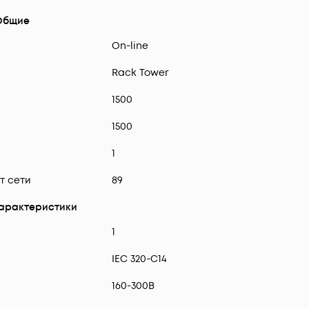
Общие
On-line
Rack Tower
1500
1500
1
т сети
89
характеристики
1
IEC 320-C14
160-300В