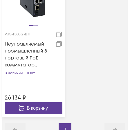
PUS-TS08G-BTi
Неуправляемый
промышленный 8
портовый PoE
коммутатор
POWERTONE PUS-
В наличии
: 10+ шт
TS08G-BTi с 4
портами до 90Вт
26 134
₽
В корзину
1