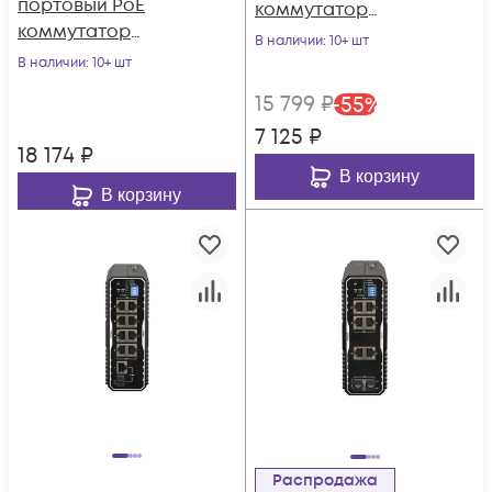
портовый PoE
коммутатор
коммутатор
POWERTONE PUS-
В наличии
: 10+ шт
POWERTONE PUS-
TS04G-i
В наличии
: 10+ шт
TS04GL-BTi c 4
15 799
₽
-
55
%
портами до 90Вт
7 125
₽
18 174
₽
В корзину
В корзину
Распродажа