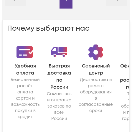
Назад
Дальше
Почему выбирают нас
Удобная
Быстрая
Сервисный
Офи
оплата
доставка
центр
Безналичный
по
Диагностика и
рас
расчёт,
ремонт
России
га
оплата
оборудования
Самовывоз
По
картой и
в
и отправка
у
возможность
согласованные
заказов по
обсл
покупки в
сроки
всей
и п
кредит
России
гара