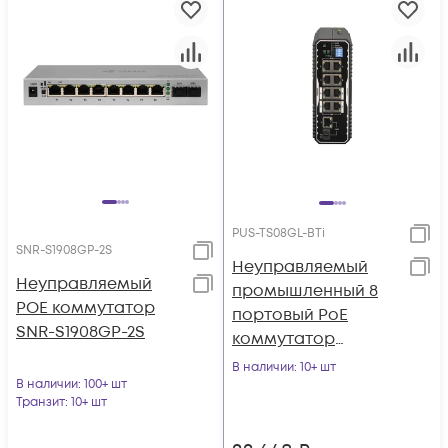
PUS-TS08GL-BTi
SNR-S1908GP-2S
Неуправляемый
Неуправляемый
промышленный 8
POE коммутатор
портовый PoE
SNR-S1908GP-2S
коммутатор
POWERTONE PUS-
В наличии
: 10+ шт
В наличии
: 100+ шт
TS08GL-BTi c 4
Транзит
: 10+ шт
портами до 90Вт