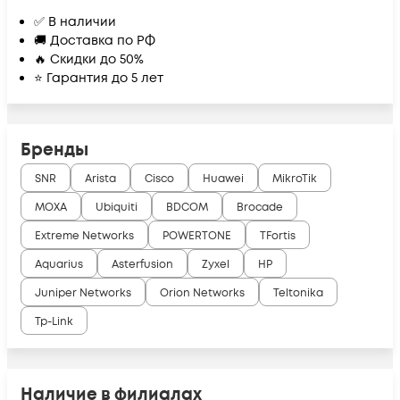
✅ В наличии
🚚 Доставка по РФ
🔥 Скидки до 50%
⭐ Гарантия до 5 лет
Бренды
SNR
Arista
Cisco
Huawei
MikroTik
MOXA
Ubiquiti
BDCOM
Brocade
Extreme Networks
POWERTONE
TFortis
Aquarius
Asterfusion
Zyxel
HP
Juniper Networks
Orion Networks
Teltonika
Tp-Link
Наличие в филиалах