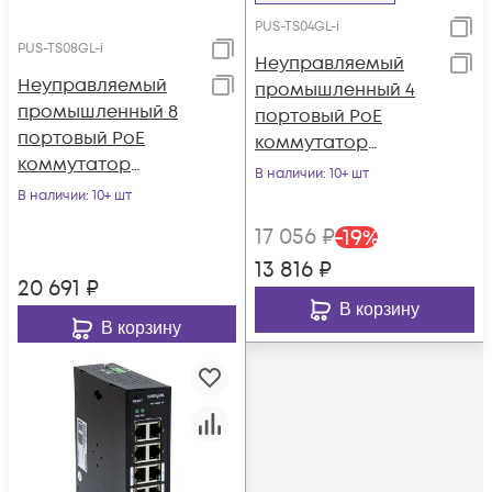
PUS-TS04GL-i
PUS-TS08GL-i
Неуправляемый
Неуправляемый
промышленный 4
промышленный 8
портовый PoE
портовый PoE
коммутатор
коммутатор
POWERTONE PUS-
В наличии
: 10+ шт
POWERTONE PUS-
TS04GL-i
В наличии
: 10+ шт
TS08GL-i
17 056
₽
-
19
%
13 816
₽
20 691
₽
В корзину
В корзину