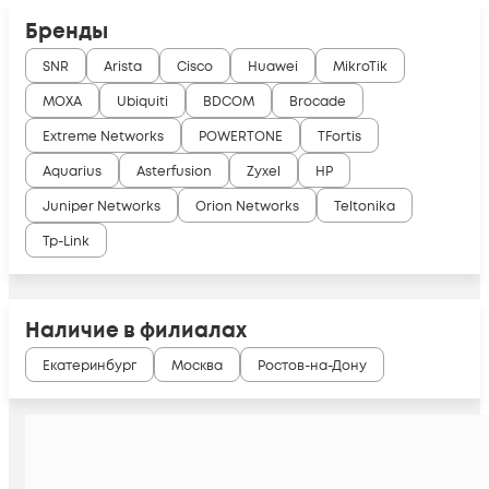
Бренды
SNR
Arista
Cisco
Huawei
MikroTik
MOXA
Ubiquiti
BDCOM
Brocade
Extreme Networks
POWERTONE
TFortis
Aquarius
Asterfusion
Zyxel
HP
Juniper Networks
Orion Networks
Teltonika
Tp-Link
Наличие в филиалах
Екатеринбург
Москва
Ростов-на-Дону