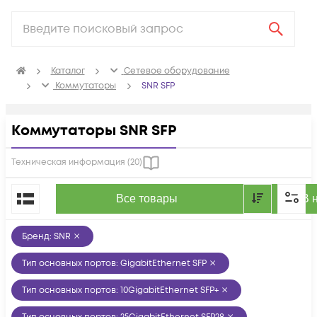
Каталог
Сетевое оборудование
Коммутаторы
SNR SFP
Коммутаторы SNR SFP
Техническая информация (
20
)
По популярности
Все товары
В 
Бренд
:
SNR
Тип основных портов
:
GigabitEthernet SFP
Тип основных портов
:
10GigabitEthernet SFP+