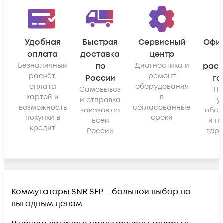
Удобная
Быстрая
Сервисный
Офи
оплата
доставка
центр
Безналичный
по
Диагностика и
рас
расчёт,
ремонт
России
га
оплата
оборудования
Самовывоз
По
картой и
в
и отправка
у
возможность
согласованные
заказов по
обсл
покупки в
сроки
всей
и п
кредит
России
гара
Коммутаторы SNR SFP – большой выбор по
выгодным ценам.