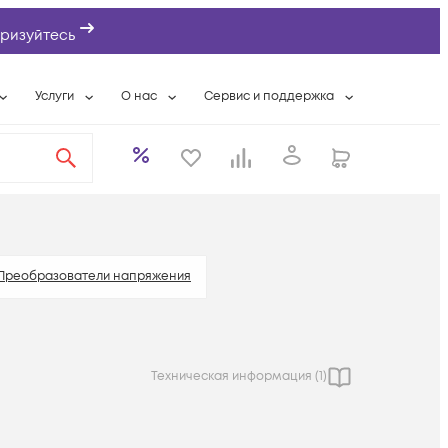
ризуйтесь
Услуги
О нас
Сервис и поддержка
ты
Выкуп сетевого оборудования
О компании
Гарантийное обслуживание
Системная интеграция
Контактная информация
Контакты сервисных центров
ты с физлицами
Wi-Fi «под ключ»
Банковские реквизиты
Сервисные контракты
вки
Бесплатная намотка оптического кабеля
Аккредитация ИТ
Сервисный центр
бслуживание
Партнеры
Техническая поддержка
Преобразователи напряжения
а
Вакансии
Условия оказания услуг
еты
Новости
Техническая информация (
1
)
ы