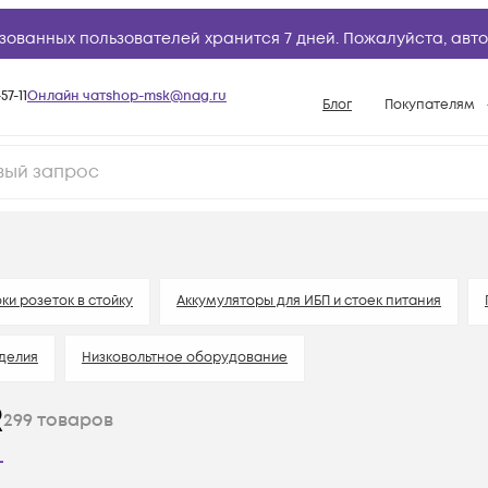
зованных пользователей хранится 7 дней. Пожалуйста,
авто
57-11
Онлайн чат
shop-msk@nag.ru
Блог
Покупателям
Способы опла
Документы
Политика рабо
Условия доста
Гарантийное о
ки розеток в стойку
Аккумуляторы для ИБП и стоек питания
Возврат товар
делия
Низковольтное оборудование
Вопросы и отв
База знаний
R
299
товаров
Конфигуратор