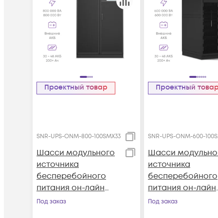
Проектный товар
Проектный това
SNR-UPS-ONM-800-100SMX33
SNR-UPS-ONM-600-100
Шасси модульного
Шасси модульно
источника
источника
бесперебойного
бесперебойного
питания он-лайн
питания он-лайн
SNR серии SM
SNR серии SM
Под заказ
Под заказ
800кВА (8 слотов для
600кВА (6 слотов