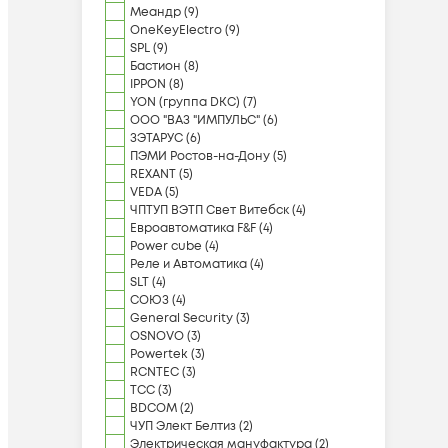
Меандр
(
9
)
OneKeyElectro
(
9
)
SPL
(
9
)
Бастион
(
8
)
IPPON
(
8
)
YON (группа DKC)
(
7
)
ООО "ВАЗ "ИМПУЛЬС"
(
6
)
ЗЭТАРУС
(
6
)
ПЭМИ Ростов-на-Дону
(
5
)
REXANT
(
5
)
VEDA
(
5
)
ЧПТУП ВЭТП Свет Витебск
(
4
)
Евроавтоматика F&F
(
4
)
Power cube
(
4
)
Реле и Автоматика
(
4
)
SLT
(
4
)
СОЮЗ
(
4
)
General Security
(
3
)
OSNOVO
(
3
)
Powertek
(
3
)
RCNTEC
(
3
)
ТСС
(
3
)
BDCOM
(
2
)
ЧУП Элект Белтиз
(
2
)
Электрическая мануфактура
(
2
)