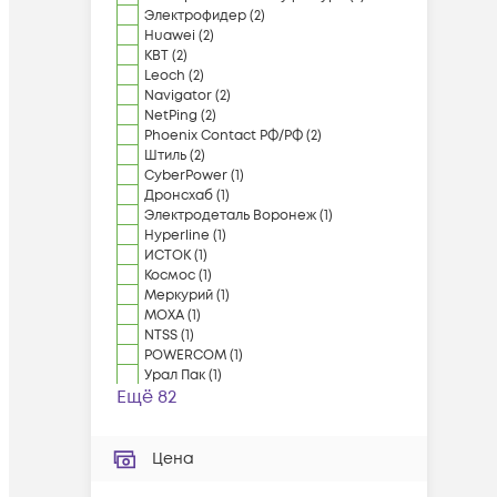
Электрофидер
(
2
)
Huawei
(
2
)
КВТ
(
2
)
Leoch
(
2
)
Navigator
(
2
)
NetPing
(
2
)
Phoenix Contact РФ/РФ
(
2
)
Штиль
(
2
)
CyberPower
(
1
)
Дронсхаб
(
1
)
Электродеталь Воронеж
(
1
)
Hyperline
(
1
)
ИСТОК
(
1
)
Космос
(
1
)
Меркурий
(
1
)
MOXA
(
1
)
NTSS
(
1
)
POWERCOM
(
1
)
Урал Пак
(
1
)
Ещё 82
Цена