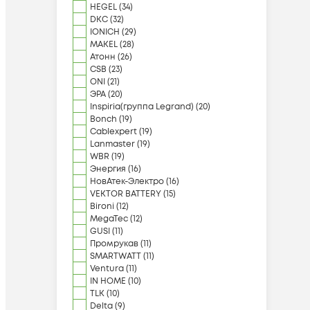
HEGEL
(
34
)
DKC
(
32
)
IONICH
(
29
)
MAKEL
(
28
)
Атонн
(
26
)
CSB
(
23
)
ONI
(
21
)
ЭРА
(
20
)
Inspiria(группа Legrand)
(
20
)
Bonch
(
19
)
Cablexpert
(
19
)
Lanmaster
(
19
)
WBR
(
19
)
Энергия
(
16
)
НовАтек-Электро
(
16
)
VEKTOR BATTERY
(
15
)
Bironi
(
12
)
MegaTec
(
12
)
GUSI
(
11
)
Промрукав
(
11
)
SMARTWATT
(
11
)
Ventura
(
11
)
IN HOME
(
10
)
TLK
(
10
)
Delta
(
9
)