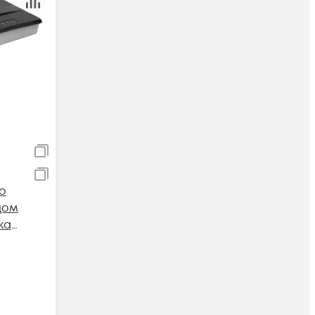
о
дом
ка