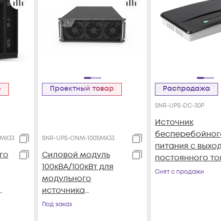
р
Проектный товар
Распродажа
SNR-UPS-DC-30P
Источник
бесперебойног
SMX33
SNR-UPS-ONM-100SMX33
питания с выхо
го
Силовой модуль
постоянного то
100кВА/100кВт для
5/9/12 В 30 Вт
Снят с продажи
модульного
источника
бесперебойного
Под заказ
 для
питания он-лайн