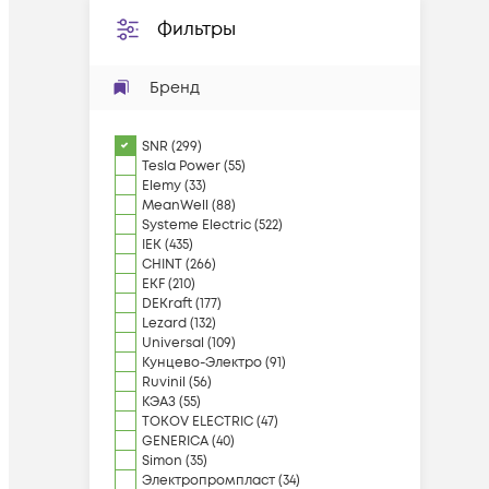
Фильтры
Бренд
SNR
(
299
)
Tesla Power
(
55
)
Elemy
(
33
)
MeanWell
(
88
)
Systeme Electric
(
522
)
IEK
(
435
)
CHINT
(
266
)
EKF
(
210
)
DEKraft
(
177
)
Lezard
(
132
)
Universal
(
109
)
Кунцево-Электро
(
91
)
Ruvinil
(
56
)
КЭАЗ
(
55
)
TOKOV ELECTRIC
(
47
)
GENERICA
(
40
)
Simon
(
35
)
Электропромпласт
(
34
)