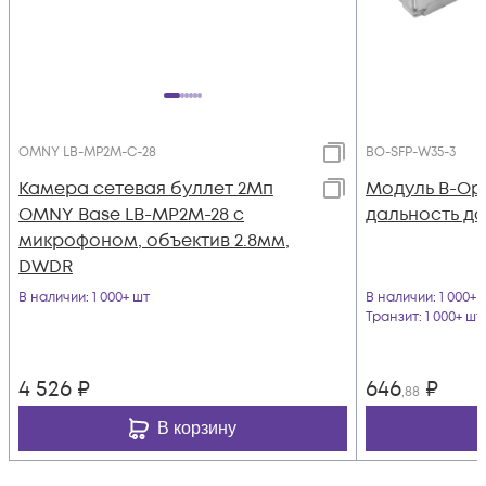
OMNY LB-MP2M-C-28
BO-SFP-W35-3
Камера сетевая буллет 2Мп
Модуль B-Opt
OMNY Base LB-MP2M-28 с
дальность до
микрофоном, объектив 2.8мм,
DWDR
В наличии
: 1 000+ шт
В наличии
: 1 000+ 
Транзит
: 1 000+ шт
4 526
₽
646
₽
,88
В корзину