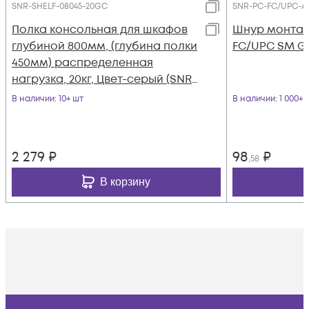
SNR-SHELF-08045-20GC
SNR-PC-FC/UPC-A-1
Полка консольная для шкафов
Шнур монтаж
глубиной 800мм, (глубина полки
FC/UPC SM G.6
450мм) распределенная
нагрузка, 20кг, Цвет-серый (SNR-
SHELF-08045-20GC)
В наличии
: 10+ шт
В наличии
: 1 000+ 
2 279
₽
98
₽
,58
В корзину