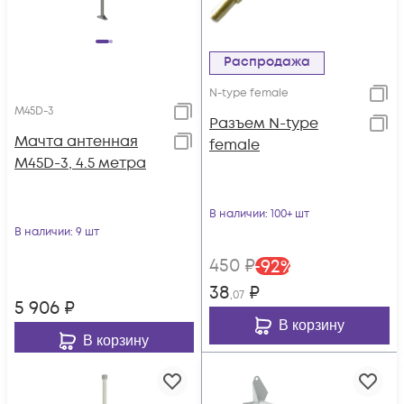
Распродажа
N-type female
M45D-3
Разъем N-type
Мачта антенная
female
M45D-3, 4.5 метра
В наличии
: 100+ шт
В наличии
: 9 шт
450
₽
-
92
%
38
₽
,07
5 906
₽
В корзину
В корзину