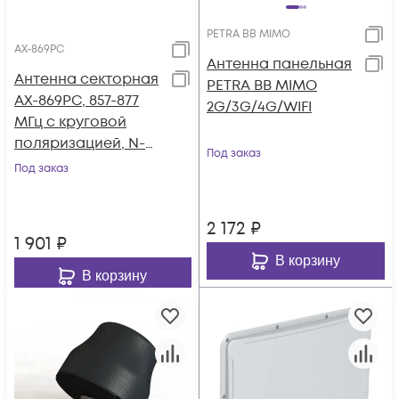
PETRA BB MIMO
AX-869PС
Антенна панельная
Антенна секторная
PETRA BB MIMO
AX-869PС, 857-877
2G/3G/4G/WIFI
МГц с круговой
поляризацией, N-
Под заказ
female
Под заказ
2 172
₽
1 901
₽
В корзину
В корзину