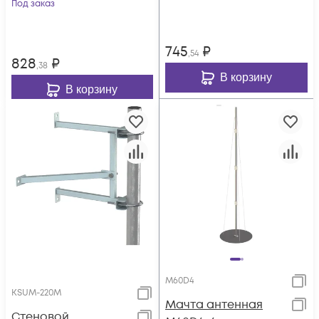
Под заказ
745
₽
,54
828
₽
,38
В корзину
В корзину
M60D4
KSUM-220M
Мачта антенная
Стеновой