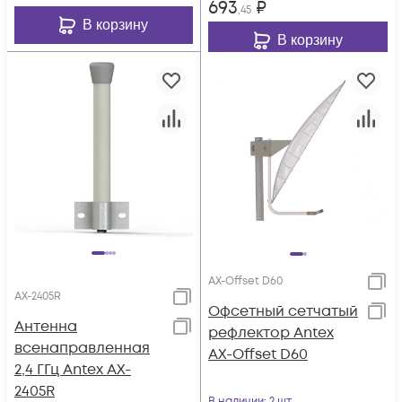
693
₽
,45
В корзину
В корзину
AX-Offset D60
AX-2405R
Офсетный сетчатый
Антенна
рефлектор Antex
всенаправленная
AX-Offset D60
2,4 ГГц Antex AX-
2405R
В наличии
: 2 шт