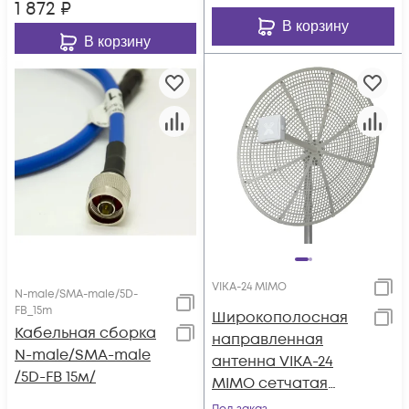
1 872
₽
В корзину
В корзину
VIKA-24 MIMO
N-male/SMA-male/5D-
FB_15m
Широкополосная
Кабельная сборка
направленная
N-male/SMA-male
антенна VIKA-24
/5D-FB 15м/
MIMO сетчатая
разборная