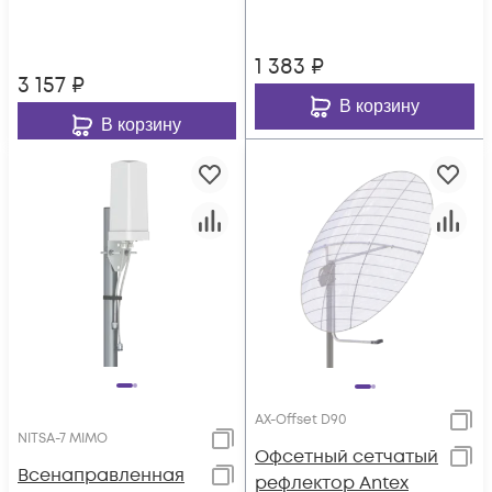
1 383
₽
3 157
₽
В корзину
В корзину
AX-Offset D90
NITSA-7 MIMO
Офсетный сетчатый
Всенаправленная
рефлектор Antex