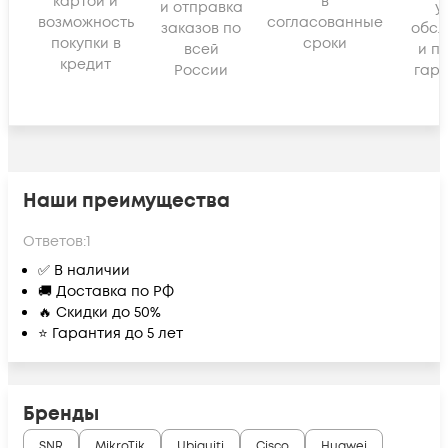
картой и
в
и отправка
у
возможность
согласованные
заказов по
обсл
покупки в
сроки
всей
и п
кредит
России
гара
Наши преимущества
Ответов:
1
✅ В наличии
🚚 Доставка по РФ
🔥 Скидки до 50%
⭐ Гарантия до 5 лет
Бренды
SNR
MikroTik
Ubiquiti
Cisco
Huawei