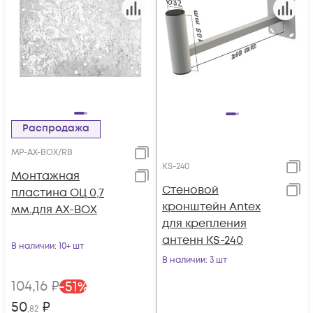
Распродажа
MP-AX-BOX/RB
KS-240
Монтажная
Стеновой
пластина ОЦ 0,7
кронштейн Antex
мм.для AX-BOX
для крепления
антенн KS-240
В наличии
: 10+ шт
В наличии
: 3 шт
104
,16
₽
-
51
%
50
₽
,82