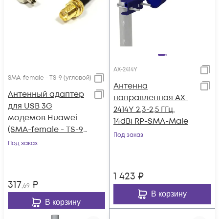
AX-2414Y
SMA-female - TS-9 (угловой)
Антенна
Антенный адаптер
направленная AX-
для USB 3G
2414Y 2,3-2,5 ГГц,
модемов Huawei
14dBi RP-SMA-Male
(SMA-female - TS-9
Под заказ
(угловой))
Под заказ
1 423
₽
317
₽
,69
В корзину
В корзину