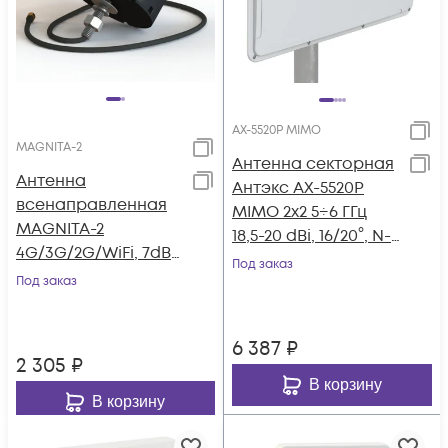
AX-5520P MIMO
MAGNITA-2
Антенна секторная
Антенна
Антэкс AX-5520P
всенаправленная
MIMO 2х2 5÷6 ГГц
MAGNITA-2
18,5-20 dBi, 16/20°, N-
4G/3G/2G/WiFi, 7dBi,
female
Под заказ
SMA-male/2м
Под заказ
6 387
₽
2 305
₽
В корзину
В корзину