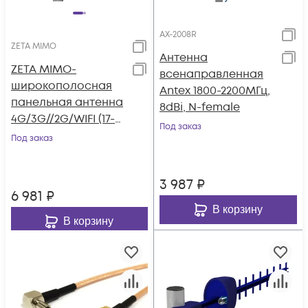
AX-2008R
ZETA MIMO
Антенна
ZETA MIMO-
всенаправленная
широкополосная
Antex 1800-2200МГц,
панельная антенна
8dBi, N-female
4G/3G//2G/WIFI (17-
Под заказ
20dBi)
Под заказ
3 987
₽
6 981
₽
В корзину
В корзину