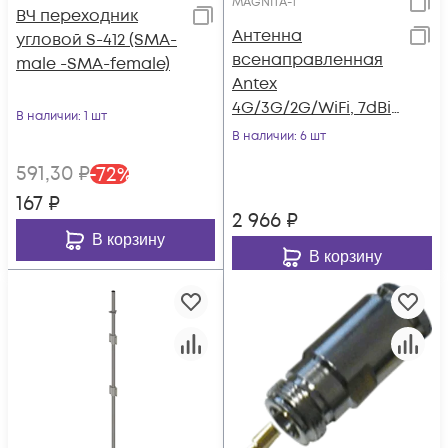
MAGNITA-1
ВЧ переходник
Антенна
угловой S-412 (SMA-
всенаправленная
male -SMA-female)
Antex
4G/3G/2G/WiFi, 7dBi,
В наличии
: 1 шт
SMA-male
В наличии
: 6 шт
591
,30
₽
-
72
%
167
₽
2 966
₽
В корзину
В корзину