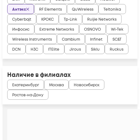
Антэкс
RF Elements
QuWireless
Teltonika
Cyberbajt
КРОКС
Tp-Link
Ruijie Networks
Инфосис
Extreme Networks
OSNOVO
Wi-Tek
Wireless Instruments
Cambium
Infinet
SC&T
DCN
H3C
ITElite
Jirous
Siklu
Ruckus
Наличие в филиалах
Екатеринбург
Москва
Новосибирск
Ростов-на-Дону