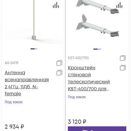
KST-400/700
AX-2411R
Кронштейн
Антенна
стеновой
всенаправленная
телескопический
2,4ГГц, 11Дб, N-
KST-400/700 для
female
крепления мачт
Под заказ
Под заказ
3 120
₽
2 934
₽