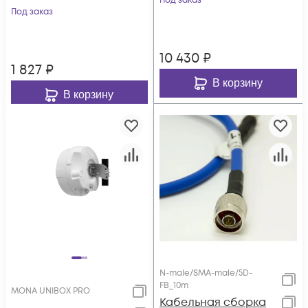
Под заказ
Под заказ
параболическая
антенна
LTE1800/UMTS2100/LT
10 430
₽
E2600, N-female
1 827
₽
В корзину
В корзину
N-male/SMA-male/5D-
FB_10m
MONA UNIBOX PRO
Кабельная сборка