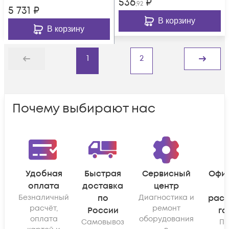
536
₽
,92
5 731
₽
В корзину
В корзину
1
2
Назад
Дальше
Почему выбирают нас
Удобная
Быстрая
Сервисный
Офи
оплата
доставка
центр
Безналичный
по
Диагностика и
рас
расчёт,
ремонт
России
га
оплата
оборудования
Самовывоз
По