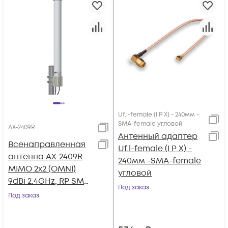
Uf.l-female (I P X) - 240мм -
SMA-female угловой
AX-2409R
Антенный адаптер
Всенаправленная
Uf.l-female (I P X) -
антенна AX-2409R
240мм -SMA-female
MIMO 2x2 (OMNI)
угловой
9dBi 2.4GHz, RP SMA-
Под заказ
female
Под заказ