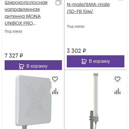
Широкополосная
N-male/SMA-male
направленная
/5D-FB 10м/
антенна MONA
UNIBOX PRO,
Под заказ
790÷960/1700÷2700
Под заказ
МГц. КУ=9÷15dBi без
пигтейлов
3 302
₽
7 327
₽
В корзину
В корзину