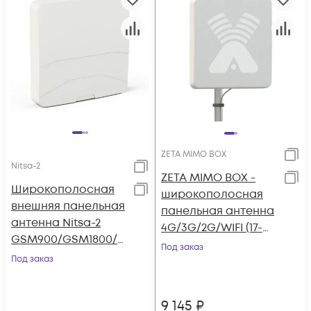
ZETA MIMO BOX
Nitsa-2
ZETA MIMO BOX -
Широкополосная
широкополосная
внешняя панельная
панельная антенна
антенна Nitsa-2
4G/3G/2G/WIFI (17-
GSM900/GSM1800/U
20dBi) с
Под заказ
MTS900/UMTS2100
Под заказ
герметичным
боксом
9 145
₽