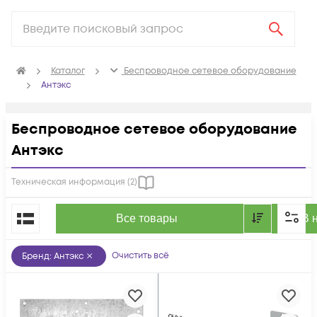
Каталог
Беспроводное сетевое оборудование
Антэкс
Беспроводное сетевое оборудование
Антэкс
Техническая информация (
2
)
По популярности
Все товары
В 
Очистить всё
Бренд
:
Антэкс