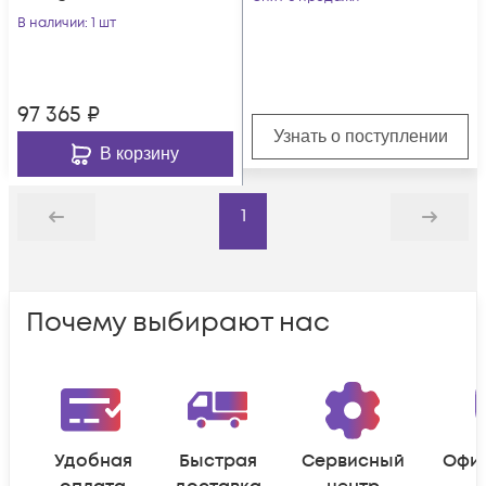
В наличии
: 1 шт
97 365
₽
Узнать о поступлении
В корзину
1
Назад
Дальше
Почему выбирают нас
Удобная
Быстрая
Сервисный
Офи