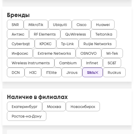
Бренды
SNR
MikroTik
Ubiquiti
Cisco
Huawei
Антэкс
RF Elements
QuWireless
Teltonika
Cyberbajt
КРОКС
Tp-Link
Ruijie Networks
Инфосис
Extreme Networks
OSNOVO
Wi-Tek
Wireless Instruments
Cambium
Infinet
SC&T
DCN
H3C
ITElite
Jirous
Siklu
Ruckus
Наличие в филиалах
Екатеринбург
Москва
Новосибирск
Ростов-на-Дону