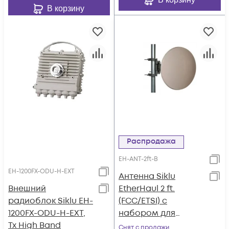
В корзину
Распродажа
EH-ANT-2ft-B
EH-1200FX-ODU-H-EXT
Антенна Siklu
Внешний
EtherHaul 2 ft.
радиоблок Siklu EH-
(FCC/ETSI) с
1200FX-ODU-H-EXT,
набором для
Tx High Band
монтажа
Снят с продажи