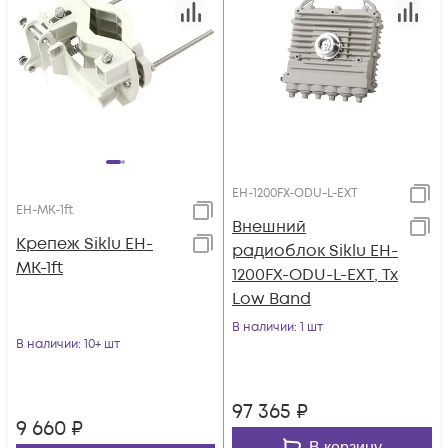
EH-1200FX-ODU-L-EXT
EH-MK-1ft
Внешний
Крепеж Siklu EH-
радиоблок Siklu EH-
MK-1ft
1200FX-ODU-L-EXT, Tx
Low Band
В наличии
: 1 шт
В наличии
: 10+ шт
97 365
₽
9 660
₽
В корзину