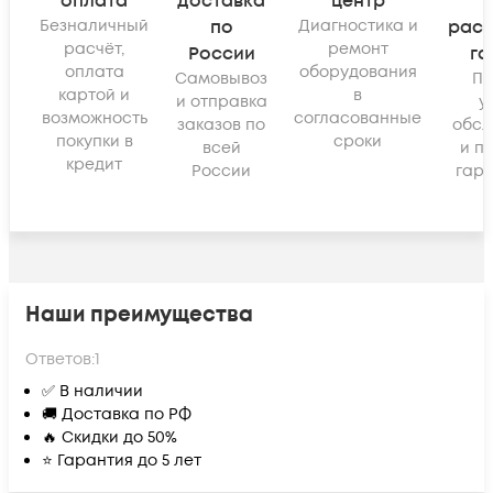
оплата
доставка
центр
Безналичный
по
Диагностика и
рас
расчёт,
ремонт
России
га
оплата
оборудования
Самовывоз
По
картой и
в
и отправка
у
возможность
согласованные
заказов по
обсл
покупки в
сроки
всей
и п
кредит
России
гара
Наши преимущества
Ответов:
1
✅ В наличии
🚚 Доставка по РФ
🔥 Скидки до 50%
⭐ Гарантия до 5 лет