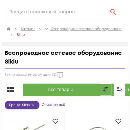
Каталог
Беспроводное сетевое оборудование
Siklu
Беспроводное сетевое оборудование
Siklu
Техническая информация (
2
)
По популярности
Все товары
В 
Очистить всё
Бренд
:
Siklu