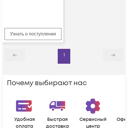
Узнать о поступлении
1
Назад
Дальше
Почему выбирают нас
Удобная
Быстрая
Сервисный
Офи
оплата
доставка
центр