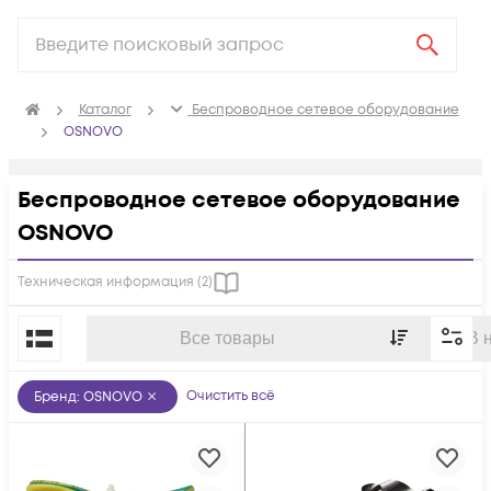
Каталог
Беспроводное сетевое оборудование
OSNOVO
Беспроводное сетевое оборудование
OSNOVO
Техническая информация (
2
)
По популярности
Все товары
В 
Очистить всё
Бренд
:
OSNOVO