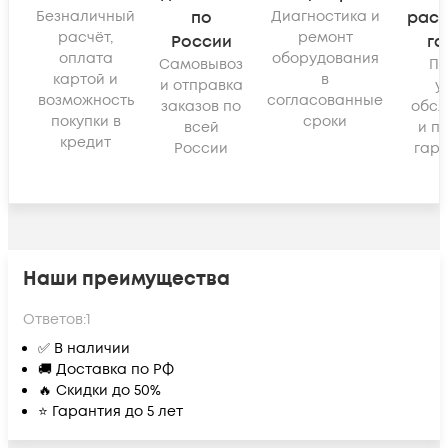
Безналичный
по
Диагностика и
рас
расчёт,
ремонт
России
га
оплата
оборудования
Самовывоз
По
картой и
в
и отправка
у
возможность
согласованные
заказов по
обсл
покупки в
сроки
всей
и п
кредит
России
гара
Наши преимущества
Ответов:
1
✅ В наличии
🚚 Доставка по РФ
🔥 Скидки до 50%
⭐ Гарантия до 5 лет