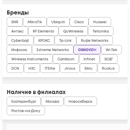
Бренды
SNR
MikroTik
Ubiquiti
Cisco
Huawei
Антэкс
RF Elements
QuWireless
Teltonika
Cyberbajt
КРОКС
Tp-Link
Ruijie Networks
Инфосис
Extreme Networks
OSNOVO
Wi-Tek
Wireless Instruments
Cambium
Infinet
SC&T
DCN
H3C
ITElite
Jirous
Siklu
Ruckus
Наличие в филиалах
Екатеринбург
Москва
Новосибирск
Ростов-на-Дону