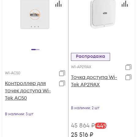
Распродажа
WI-AP219AX
WI-AC50
Точка доступа Wi-
Контроллер для
Tek AP219AX
точек доступа Wi-
Tek AC50
В наличии
: 2 шт
В наличии
: 3 шт
45 864
₽
-
44
%
25 516
₽