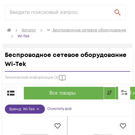
Каталог
Беспроводное сетевое оборудование
Wi-Tek
Беспроводное сетевое оборудование
Wi-Tek
Техническая информация (
2
)
По популярности
Все товары
В 
Очистить всё
Бренд
:
Wi-Tek