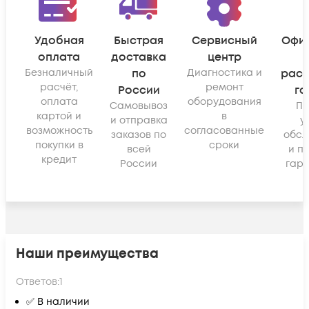
Удобная
Быстрая
Сервисный
Офи
оплата
доставка
центр
Безналичный
по
Диагностика и
рас
расчёт,
ремонт
России
га
оплата
оборудования
Самовывоз
По
картой и
в
и отправка
у
возможность
согласованные
заказов по
обсл
покупки в
сроки
всей
и п
кредит
России
гара
Наши преимущества
Ответов:
1
✅ В наличии