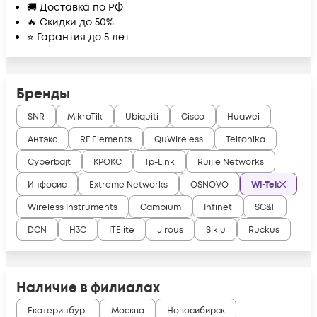
🚚 Доставка по РФ
🔥 Скидки до 50%
⭐ Гарантия до 5 лет
Бренды
SNR
MikroTik
Ubiquiti
Cisco
Huawei
Антэкс
RF Elements
QuWireless
Teltonika
Cyberbajt
КРОКС
Tp-Link
Ruijie Networks
Инфосис
Extreme Networks
OSNOVO
Wi-Tek
Wireless Instruments
Cambium
Infinet
SC&T
DCN
H3C
ITElite
Jirous
Siklu
Ruckus
Наличие в филиалах
Екатеринбург
Москва
Новосибирск