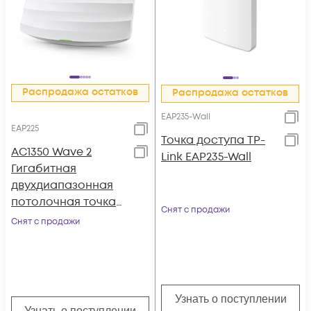
Распродажа остатков
Распродажа остатков
EAP235-Wall
EAP225
Точка доступа TP-
AC1350 Wave 2
Link EAP235-Wall
Гигабитная
двухдиапазонная
потолочная точка
Снят с продажи
доступа Wi-Fi
Снят с продажи
Узнать о поступлении
Узнать о поступлении