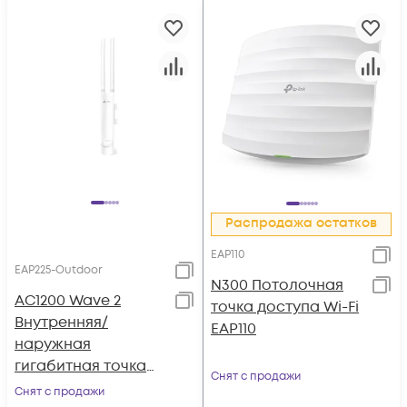
Распродажа остатков
EAP110
EAP225-Outdoor
N300 Потолочная
AC1200 Wave 2
точка доступа Wi-Fi
Внутренняя/
EAP110
наружная
гигабитная точка
Снят с продажи
доступа MU-MIMO
Снят с продажи