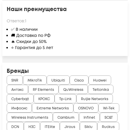
Наши преимущества
Ответов:
1
✅ В наличии
🚚 Доставка по РФ
🔥 Скидки до 50%
⭐ Гарантия до 5 лет
Бренды
SNR
MikroTik
Ubiquiti
Cisco
Huawei
Антэкс
RF Elements
QuWireless
Teltonika
Cyberbajt
КРОКС
Tp-Link
Ruijie Networks
Инфосис
Extreme Networks
OSNOVO
Wi-Tek
Wireless Instruments
Cambium
Infinet
SC&T
DCN
H3C
ITElite
Jirous
Siklu
Ruckus