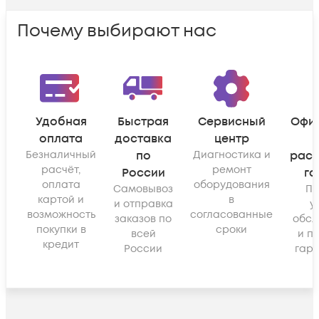
Почему выбирают нас
Удобная
Быстрая
Сервисный
Офи
оплата
доставка
центр
Безналичный
по
Диагностика и
рас
расчёт,
ремонт
России
га
оплата
оборудования
Самовывоз
По
картой и
в
и отправка
у
возможность
согласованные
заказов по
обсл
покупки в
сроки
всей
и п
кредит
России
гара