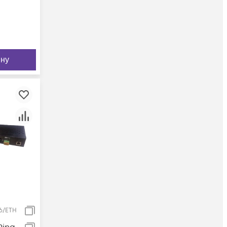
ину
.6/ETH