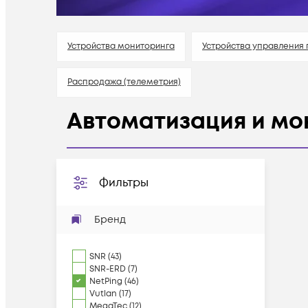
Устройства мониторинга
Устройства управления
Распродажа (телеметрия)
Автоматизация и мо
Фильтры
Бренд
SNR
(
43
)
SNR-ERD
(
7
)
NetPing
(
46
)
Vutlan
(
17
)
MegaTec
(
12
)