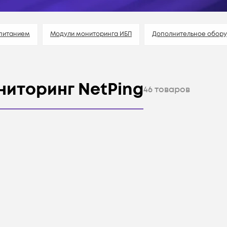
 питанием
Модули мониторинга ИБП
Дополнительное обор
ниторинг NetPing
46
товаров