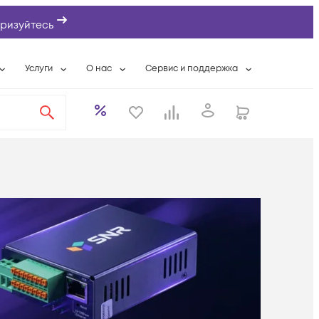
ризуйтесь
Услуги
О нас
Сервис и поддержка
ты
Выкуп сетевого оборудования
О компании
Гарантийное обслуживание
Системная интеграция
Контактная информация
Контакты сервисных центров
ты с физлицами
Wi-Fi «под ключ»
Банковские реквизиты
Сервисные контракты
вки
Бесплатная намотка оптического кабеля
Аккредитация ИТ
Сервисный центр
бслуживание
Партнеры
Техническая поддержка
а
Вакансии
Условия оказания услуг
еты
Новости
ы