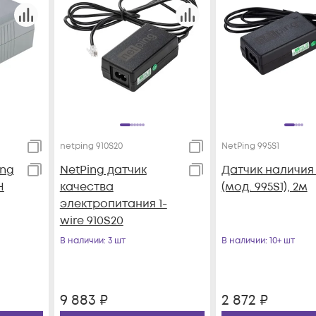
netping 910S20
NetPing 995S1
ing
NetPing датчик
Датчик наличия
H
качества
(мод. 995S1), 2м
электропитания 1-
wire 910S20
В наличии
: 3 шт
В наличии
: 10+ шт
9 883
₽
2 872
₽