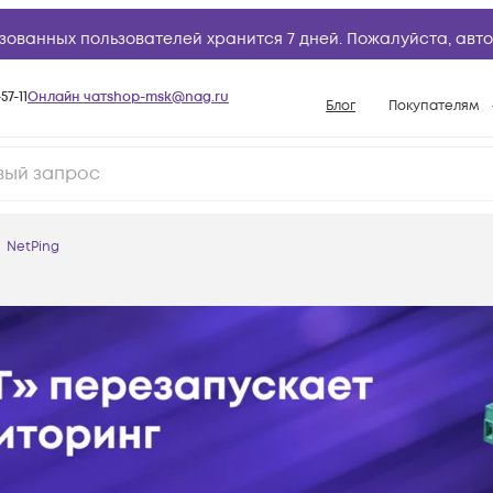
зованных пользователей хранится 7 дней. Пожалуйста,
авто
57-11
Онлайн чат
shop-msk@nag.ru
Блог
Покупателям
Способы опла
Документы
Политика рабо
NetPing
Условия доста
Гарантийное о
Возврат товар
Вопросы и отв
База знаний
Конфигуратор