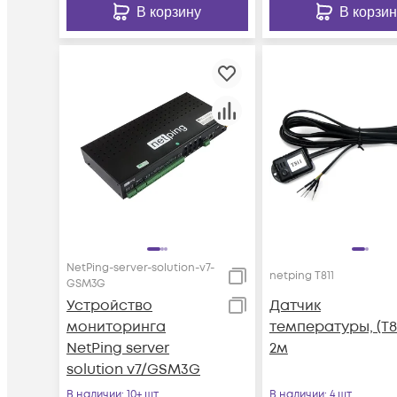
В корзину
В корзин
NetPing-server-solution-v7-
netping T811
GSM3G
Устройство
Датчик
мониторинга
температуры, (T81
NetPing server
2м
solution v7/GSM3G
В наличии
: 10+ шт
В наличии
: 4 шт