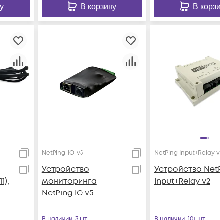
у
В корзину
В корз
NetPing-IO-v5
NetPing Input+Relay v
Устройство
Устройство Net
1),
мониторинга
Input+Relay v2
NetPing IO v5
В наличии
: 3 шт
В наличии
: 10+ шт