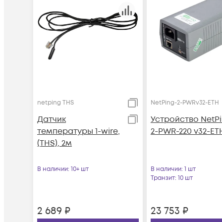
netping THS
NetPing-2-PWRv32-ETH
Датчик
Устройство NetP
температуры 1-wire,
2-PWR-220 v32-ET
(THS), 2м
В наличии
: 10+ шт
В наличии
: 1 шт
Транзит
: 10 шт
2 689
₽
23 753
₽