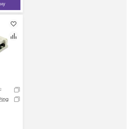
ину
2
Ping