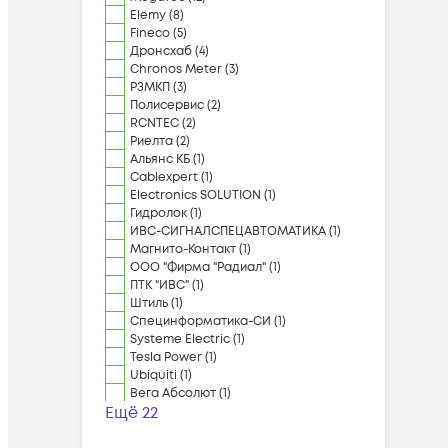
Elemy
(
8
)
Fineco
(
5
)
Дронсхаб
(
4
)
Chronos Meter
(
3
)
РЗМКП
(
3
)
Полисервис
(
2
)
RCNTEC
(
2
)
Риелта
(
2
)
Альянс КБ
(
1
)
Cablexpert
(
1
)
Electronics SOLUTION
(
1
)
Гидролок
(
1
)
ИВС-СИГНАЛСПЕЦАВТОМАТИКА
(
1
)
Магнито-Контакт
(
1
)
ООО "Фирма "Радиал"
(
1
)
ПТК "ИВС"
(
1
)
Штиль
(
1
)
Специнформатика-СИ
(
1
)
Systeme Electric
(
1
)
Tesla Power
(
1
)
Ubiquiti
(
1
)
Вега Абсолют
(
1
)
Ещё 22