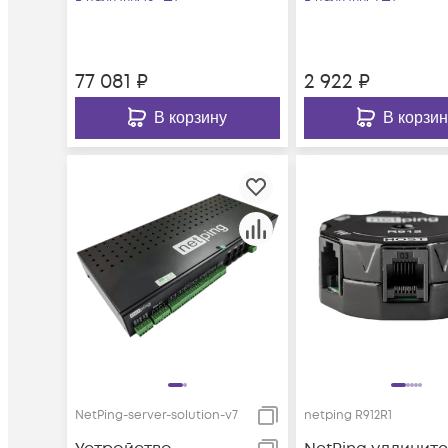
77 081
₽
2 922
₽
В корзину
В корзин
NetPing-server-solution-v7
netping R912R1