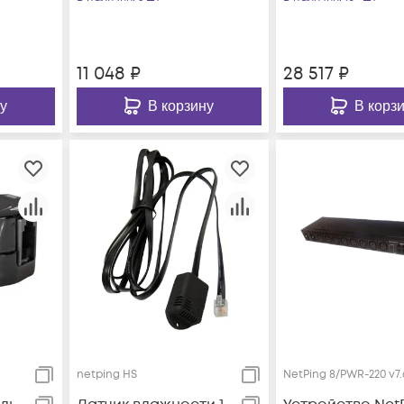
11 048
₽
28 517
₽
у
В корзину
В корз
netping HS
NetPing 8/PWR-220 v7