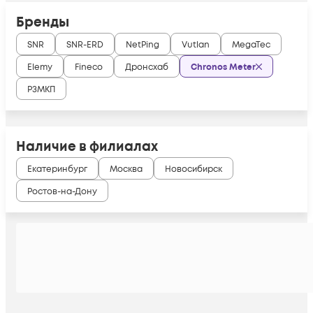
Бренды
SNR
SNR-ERD
NetPing
Vutlan
MegaTec
Elemy
Fineco
Дронсхаб
Chronos Meter
РЗМКП
Наличие в филиалах
Екатеринбург
Москва
Новосибирск
Ростов-на-Дону