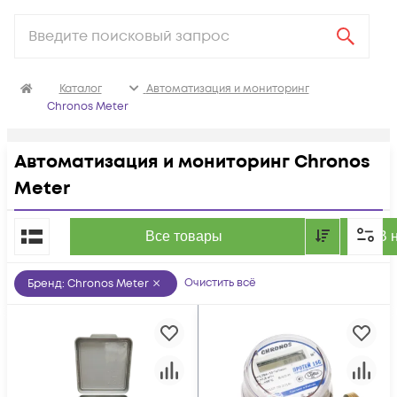
Каталог
Автоматизация и мониторинг
Chronos Meter
Автоматизация и мониторинг Chronos
Meter
По популярности
Все товары
В 
Очистить всё
Бренд
:
Chronos Meter