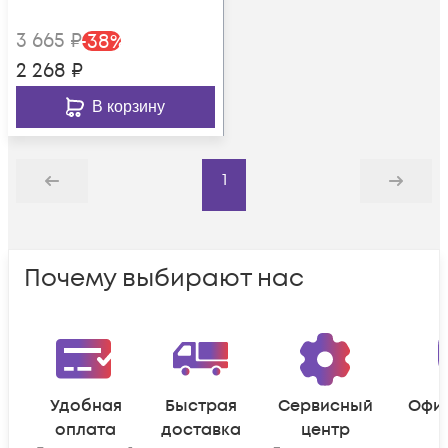
3 665
₽
-
38
%
2 268
₽
В корзину
1
Назад
Дальше
Почему выбирают нас
Удобная
Быстрая
Сервисный
Офи
оплата
доставка
центр