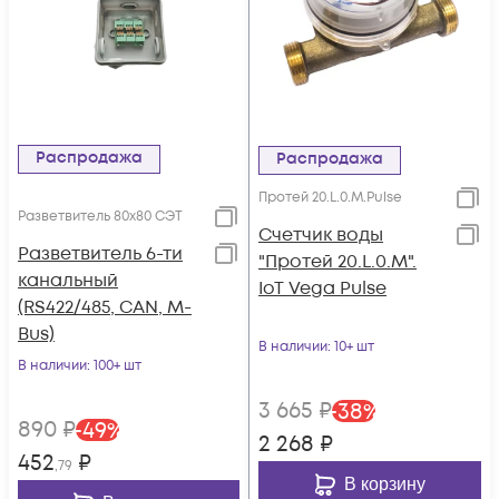
Распродажа
Распродажа
Протей 20.L.0.М.Pulse
Разветвитель 80x80 СЭТ
Счетчик воды
Разветвитель 6-ти
"Протей 20.L.0.М".
канальный
IoT Vega Pulse
(RS422/485, CAN, M-
Bus)
В наличии
: 10+ шт
В наличии
: 100+ шт
3 665
₽
-
38
%
890
₽
-
49
%
2 268
₽
452
₽
,79
В корзину