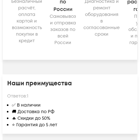
Безналичный
по
Диагностика и
рас
расчёт,
ремонт
России
га
оплата
оборудования
Самовывоз
По
картой и
в
и отправка
у
возможность
согласованные
заказов по
обсл
покупки в
сроки
всей
и п
кредит
России
гара
Наши преимущества
Ответов:
1
✅ В наличии
🚚 Доставка по РФ
🔥 Скидки до 50%
⭐ Гарантия до 5 лет