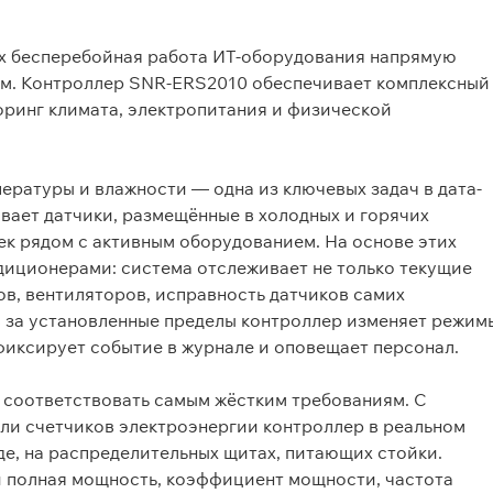
х бесперебойная работа ИТ-оборудования напрямую
ем. Контроллер SNR-ERS2010 обеспечивает комплексный
оринг климата, электропитания и физической
ратуры и влажности — одна из ключевых задач в дата-
вает датчики, размещённые в холодных и горячих
ек рядом с активным оборудованием. На основе этих
диционерами: система отслеживает не только текущие
ов, вентиляторов, исправность датчиков самих
 за установленные пределы контроллер изменяет режим
фиксирует событие в журнале и оповещает персонал.
 соответствовать самым жёстким требованиям. С
и счетчиков электроэнергии контроллер в реальном
е, на распределительных щитах, питающих стойки.
и полная мощность
, коэффициент мощности, частота