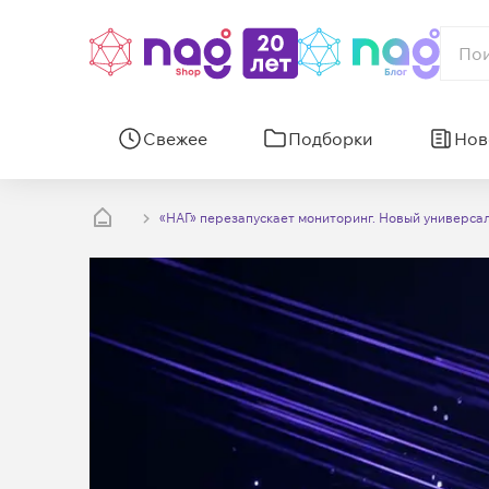
Свежее
Подборки
Нов
«НАГ» перезапускает мониторинг. Новый универса