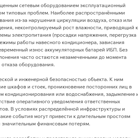
ещенным сетевым оборудованием эксплуатационный
дом типовых проблем. Наиболее распространёнными
ания из-за нарушения циркуляции воздуха, отказ или
ения, неконтролируемый рост влажности, приводящий к
лемы электропитания (просадки напряжения, перегрузка
режимы работы навесного кондиционера, зависания
евременный износ аккумуляторных батарей ИБП. Без
лонения часто остаются незамеченными до момента
 отказа оборудования.
еской и инженерной безопасностью объекта. К ним
ие шкафов и стоек, проникновение посторонних лиц в
ем кондиционирования или водоснабжения, задымление 
утствие оперативного уведомления ответственных
тов. В условиях распределённой инфраструктуры и
акие события могут привести к длительным простоям
 значительным финансовым потерям.