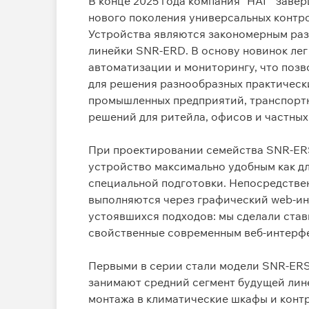
В конце 2025 года компания "НАГ" заве
нового поколения универсальных контр
Устройства являются закономерным ра
линейки SNR-ERD. В основу новинок лег
автоматизации и мониторингу, что позв
для решения разнообразных практически
промышленных предприятий, транспортн
решений для ритейла, офисов и частных
При проектировании семейства SNR-ERS
устройство максимально удобным как дл
специальной подготовки. Непосредстве
выполняются через графический web-ин
устоявшихся подходов: мы сделали став
свойственные современным веб-интерф
Первыми в серии стали модели SNR‑ER
занимают средний сегмент будущей лин
монтажа в климатические шкафы и конт