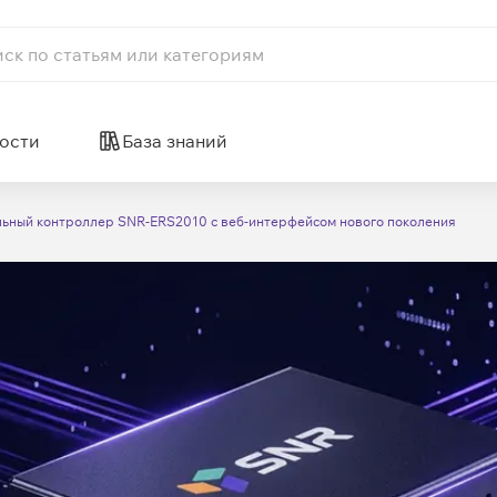
ости
База знаний
льный контроллер SNR‑ERS2010 с веб‑интерфейсом нового поколения