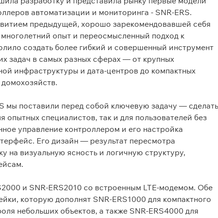
ршила разработку и представила рынку первые модели
оллеров автоматизации и мониторинга - SNR-ERS.
звитием предыдущей, хорошо зарекомендовавшей себя
 многолетний опыт и переосмысленный подход к
олило создать более гибкий и совершенный инструмент
х задач в самых разных сферах — от крупных
ой инфраструктуры и дата-центров до компактных
 домохозяйств.
 мы поставили перед собой ключевую задачу — сделат
я опытных специалистов, так и для пользователей без
нное управление
контроллером и его настройка
терфейс.
Его дизайн — результат пересмотра
ку на визуальную ясность и логичную структуру,
ейсам
.
S2000 и SNR‑ERS2010 со встроенным LTE‑модемом. Обе
ейки, которую дополнят SNR‑ERS1000 для компактного
роля небольших
объектов, а также
SNR‑ERS4000 для