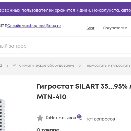
зованных пользователей хранится 7 дней. Пожалуйста,
авто
57-11
Онлайн чат
shop-msk@nag.ru
Блог
Покупателям
Способы опла
Документы
Политика рабо
Д
Климатичeское оборудование
Термостаты и гигростат
Условия доста
Гарантийное о
Гигростат SILART 35...95
Возврат товар
MTN-410
Вопросы и отв
База знаний
0
Нет отзывов
Конфигуратор
Нет вопросов
О товаре