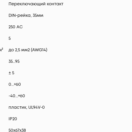
Переключающий контакт
DIN-рейка, 35мм
250 AC
5
м²
до 2,5 мм2 (AWG14)
35...95
± 5
0...+60
-40...+60
пластик, UL94V-0
IP20
50x67x38