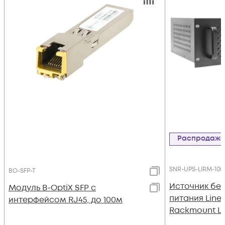
Распродаж
SNR-UPS-LIRM-100
BO-SFP-T
Источник бе
Модуль B-OptiX SFP с
питания Line-I
интерфейсом RJ45, до 100м
Rackmount L