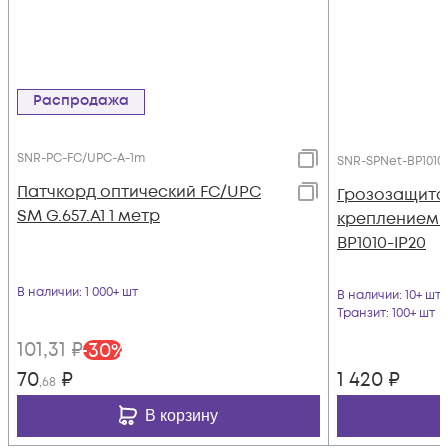
Распродажа
SNR-PC-FC/UPC-A-1m
SNR-SPNet-BP1010-
Патчкорд оптический FC/UPC
Грозозащита 
SM G.657.A1 1 метр
креплением н
BP1010-IP20
В наличии
: 1 000+ шт
В наличии
: 10+ шт
Транзит
: 100+ шт
101
,31
₽
-
30
%
70
₽
1 420
₽
,68
В корзину