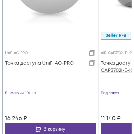
Seller RFB
UAP-AC-PRO
AIR-CAP3702I-E-K9
Toчка доступа UniFi AC-PRO
Точка доступ
CAP3702I-E-K
В наличии
: 10+ шт
Под заказ
16 246
₽
11 140
₽
В корзину