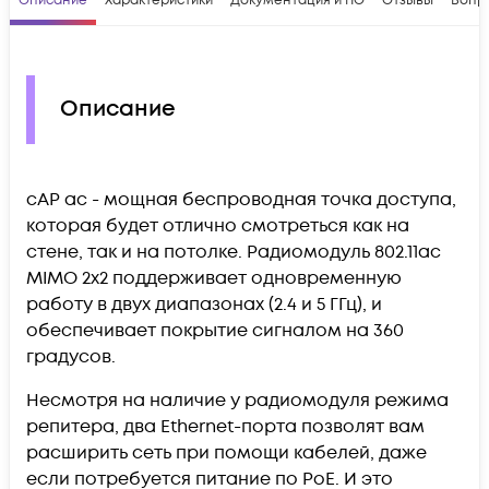
Описание
Характеристики
Документация и ПО
Отзывы
Вопр
Описание
cAP ac - мощная беспроводная точка доступа,
которая будет отлично смотреться как на
стене, так и на потолке. Радиомодуль 802.11ac
MIMO 2х2 поддерживает одновременную
работу в двух диапазонах (2.4 и 5 ГГц), и
обеспечивает покрытие сигналом на 360
градусов.
Несмотря на наличие у радиомодуля режима
репитера, два Ethernet-порта позволят вам
расширить сеть при помощи кабелей, даже
если потребуется питание по PoE. И это