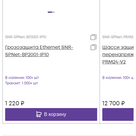
SNR-SPNet-BP2001-IP10
SNR-SPNet-PRM24
Грозозащита Ethernet SNR-
Шасси защит
SPNet-BP2001-IP10
перенапряже
PRM24-V2
В наличии
: 100+ шт
В наличии
: 100+ шт
Транзит
: 1 000+ шт
1 220
₽
12 700
₽
В корзину