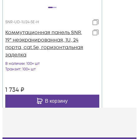
SNR-UD-1U24-5E-H
Коммутационная панель SNR,
19" неэкранированная, 1U, 24
порта, cat.5e, горизонтальная
заделка
В наличии
: 100+ шт
Транзит
: 100+ шт
1 734
₽
В корзину