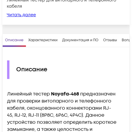
Линейный тестер для витопарного и телефонного
кабеля
Читать далее
Описание
Характеристики
Документация и ПО
Отзывы
Вопр
Описание
Линейный тестер
Noyafa-468
предназначен
для проверки витопарного и телефонного
кабеля, оконцованного коннекторами RJ-
45,
RJ-12,
RJ-11 (
8P8C, 6P6C, 4P4C).
Данное
устройство позволяет определить короткое
замыкание, а также целостность и