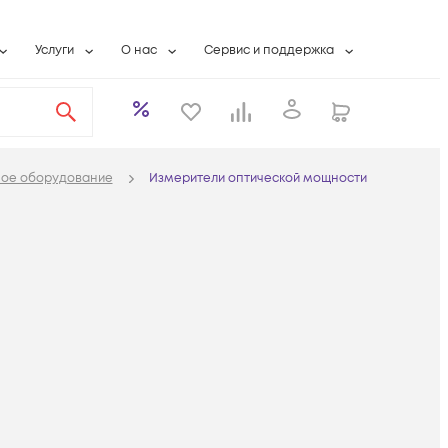
Услуги
О нас
Сервис и поддержка
ты
Выкуп сетевого оборудования
О компании
Гарантийное обслуживание
Системная интеграция
Контактная информация
Контакты сервисных центров
ты с физлицами
Wi-Fi «под ключ»
Банковские реквизиты
Сервисные контракты
ое оборудование
Измерители оптической мощности
вки
Бесплатная намотка оптического кабеля
Аккредитация ИТ
Сервисный центр
бслуживание
Партнеры
Техническая поддержка
а
Вакансии
Условия оказания услуг
еты
Новости
ы