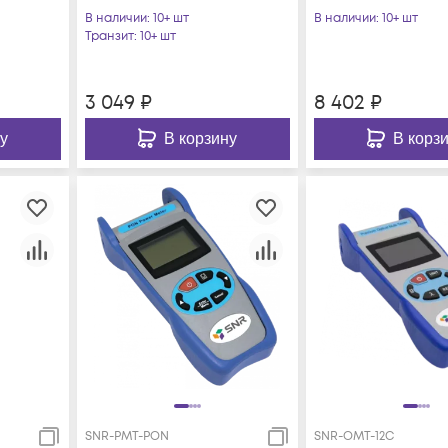
PMT-06
В наличии
: 10+ шт
В наличии
: 10+ шт
Транзит
: 10+ шт
3 049
₽
8 402
₽
у
В корзину
В корз
SNR-PMT-PON
SNR-OMT-12C