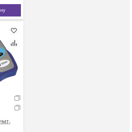
ину
PMT-