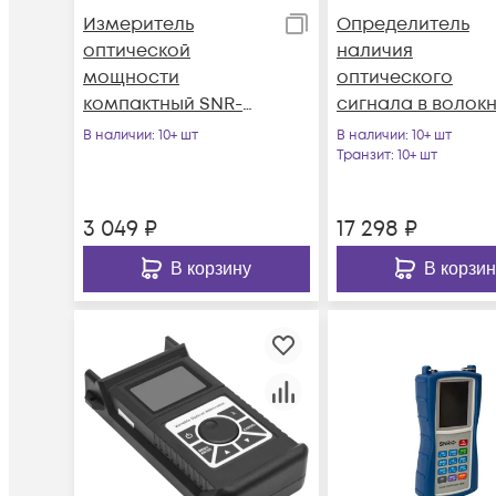
Измеритель
Определитель
оптической
наличия
мощности
оптического
компактный SNR-
сигнала в волокн
PMT-26
встроенный
В наличии
: 10+ шт
В наличии
: 10+ шт
визуальный
Транзит
: 10+ шт
дефектоскоп и
измеритель
3 049
₽
17 298
₽
оптической
мощности
В корзину
В корзин