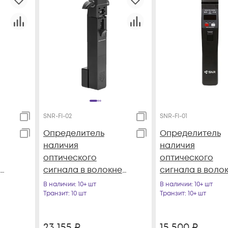
SNR-FI-02
SNR-FI-01
Определитель
Определитель
наличия
наличия
оптического
оптического
сигнала в волокне
сигнала в волок
SNR-FI-02 (JW3306A)
встроенный
В наличии
: 10+ шт
В наличии
: 10+ шт
визуальный
Транзит
: 10 шт
Транзит
: 10+ шт
дефектоскоп
23 155
₽
15 500
₽