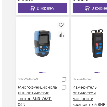
В корзину
В корзин
SNR-OMT-06N
SNR-PMT-06V
Многофункциональ
Измеритель
ный оптический
оптической
тестер SNR-OMT-
мощности
06N
компактный SNR-