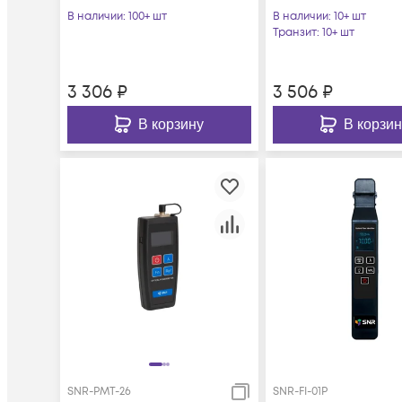
PMT-06V
В наличии
: 100+ шт
В наличии
: 10+ шт
Транзит
: 10+ шт
3 306
₽
3 506
₽
В корзину
В корзин
SNR-PMT-26
SNR-FI-01P