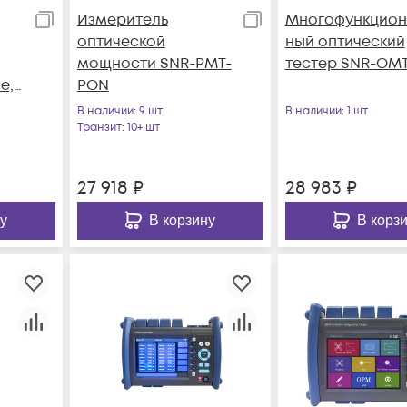
Измеритель
Многофункцион
оптической
ный оптический
мощности SNR-PMT-
тестер SNR-OMT
е,
PON
В наличии
: 9 шт
В наличии
: 1 шт
Транзит
: 10+ шт
27 918
₽
28 983
₽
у
В корзину
В корз