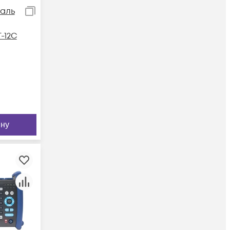
аль
-12C
ину