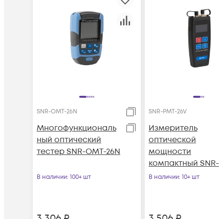
SNR-OMT-26N
SNR-PMT-26V
Многофункциональ
Измеритель
ный оптический
оптической
тестер SNR-OMT-26N
мощности
компактный SNR-
PMT-26V
В наличии
: 100+ шт
В наличии
: 10+ шт
3 306
₽
3 506
₽