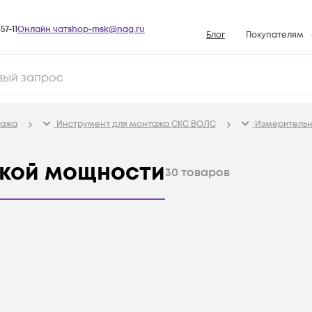
57-11
Онлайн чат
shop-msk@nag.ru
Блог
Покупателям
Способы опла
Документы
Политика рабо
тажа
Инструмент для монтажа СКС ВОЛС
Измерительн
Условия доста
Гарантийное о
ской мощности
30
товаров
Возврат товар
Вопросы и отв
База знаний
Конфигуратор