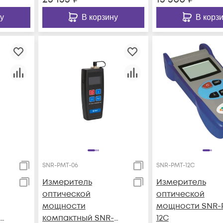
у
В корзину
В корз
SNR-PMT-06
SNR-PMT-12C
Измеритель
Измеритель
оптической
оптической
мощности
мощности SNR-
компактный SNR-
12C