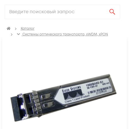
Каталог
Системы оптического транспорта, xWDM, xPON
SFP, GBIC, XFP, SFP+, X2, XENPAK, QSFP+, CFP модули
SFP модули