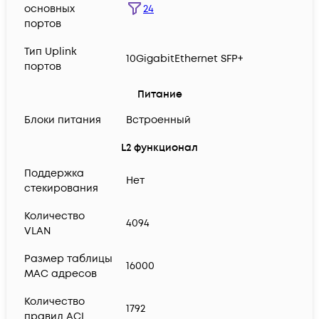
24
основных
портов
Тип Uplink
10GigabitEthernet SFP+
портов
Питание
Блоки питания
Встроенный
L2 функционал
Поддержка
Нет
стекирования
Количество
4094
VLAN
Размер таблицы
16000
MAC адресов
Количество
1792
правил ACL