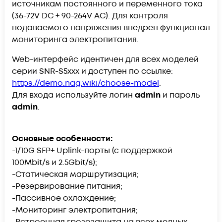
источникам постоянного и переменного тока
(36-72V DC + 90-264V AC). Для контроля
подаваемого напряжения внедрен функционал
мониторинга электропитания.
Web-интерфейс идентичен для всех моделей
серии SNR-S5xxx и доступен по ссылке:
https://demo.nag.wiki/choose-model
.
Для входа используйте логин
admin
и пароль
admin
.
Основные особенности:
-1/10G SFP+ Uplink-порты (с поддержкой
100Mbit/s и 2.5Gbit/s);
-Статическая маршрутизация;
-Резервирование питания;
-Пассивное охлаждение;
-Мониторинг электропитания;
-Встроенная грозозащита на всех медных