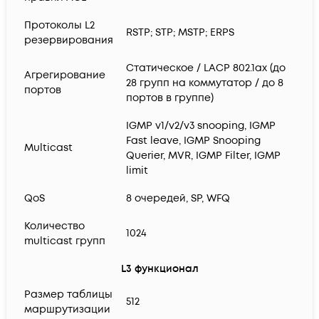
Протоколы L2
RSTP; STP; MSTP; ERPS
резервирования
Статическое / LACP 802.1ax (до
Агрегирование
28 групп на коммутатор / до 8
портов
портов в группе)
IGMP v1/v2/v3 snooping, IGMP
Fast leave, IGMP Snooping
Multicast
Querier, MVR, IGMP Filter, IGMP
limit
QoS
8 очередей, SP, WFQ
Количество
1024
multicast групп
L3 функционал
Размер таблицы
512
маршрутизации