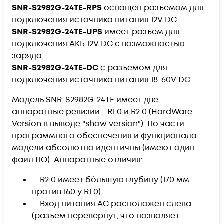
SNR-S2982G-24TE-RPS
оснащен разъемом для
подключения источника питания 12V DC.
SNR-S2982G-24TE-UPS
имеет разъем для
подключения АКБ 12V DC c возможностью
заряда.
SNR-S2982G-24TE-DC
с разъемом для
подключения источника питания 18-60V DC.
Модель SNR-S2982G-24TE имеет две
аппаратные ревизии - R1.0 и R2.0 (HardWare
Version в выводе "show version"). По части
программного обеспечения и функционала
модели абсолютно идентичны (имеют один
файл ПО). Аппаратные отличия:
R2.0 имеет бо́льшую глубину (170 мм
против 160 у R1.0);
Вход питания AC расположен слева
(разъем перевернут, что позволяет