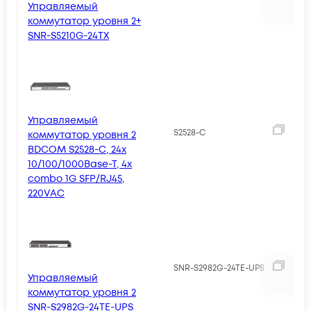
Управляемый
коммутатор уровня 2+
SNR-S5210G-24TX
Управляемый
1
S2528-C
коммутатор уровня 2
BDCOM S2528-C, 24x
10/100/1000Base-T, 4x
combo 1G SFP/RJ45,
220VAC
2
SNR-S2982G-24TE-UPS
Управляемый
коммутатор уровня 2
SNR-S2982G-24TE-UPS