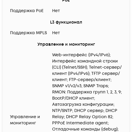
PoE
Поддержка PoE
Нет
L3 функционал
Поддержка MPLS
Нет
Управление и мониторинг
Web-интерфейс (IPv4/IPv6);
Интерфейс командной строки
(CLI) (Telnet/SSH); Telnet-сервер/
клиент (IPv4/IPv6); TFTP сервер/
клиент; FTP-сервер/клиент;
SNMP v1/v2/v3; SNMP Traps;
RMON: Поддержка групп 1, 2, 3, 9;
BootP/DHCP клиент;
Автозагрузка конфигурации;
NTP/SNTP; DHCP сервер; DHCP
Управление и
Relay; DHCP Relay Option 82;
мониторинг
PPPoE Intermediate agent;
Отладочные команды (debug);