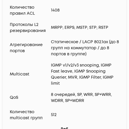
Количество
1408
правил ACL
Протоколы L2
MRPP; ERPS; MSTP; STP; RSTP
резервирования
Статическое / LACP 802.1ax (до 8
Агрегирование
групп на коммутатор / до 8
портов
портов в группе)
IGMP v1/v2/v3 snooping, IGMP
Fast leave, IGMP Snooping
Multicast
Querier, MVR, IGMP Filter, IGMP
limit
8 очередей, SP, WRR, SP+WRR,
QoS
WDRR, SP+WDRR
Количество
512
multicast групп