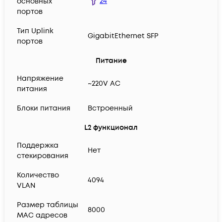
24
основных
портов
Тип Uplink
GigabitEthernet SFP
портов
Питание
Напряжение
~220V AC
питания
Блоки питания
Встроенный
L2 функционал
Поддержка
Нет
стекирования
Количество
4094
VLAN
Размер таблицы
8000
MAC адресов