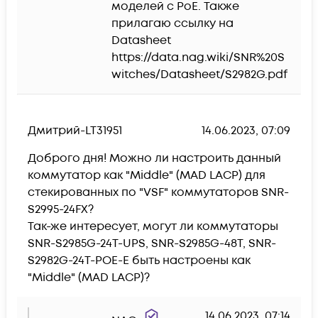
моделей с PoE. Также 
прилагаю ссылку на 
Datasheet 
https://data.nag.wiki/SNR%20S
witches/Datasheet/S2982G.pdf
Дмитрий-LT31951
14.06.2023, 07:09
Доброго дня! Можно ли настроить данный 
коммутатор как "Middle" (MAD LACP) для 
стекированных по "VSF" коммутаторов SNR-
S2995-24FX?

Так-же интересует, могут ли коммутаторы 
SNR-S2985G-24T-UPS, SNR-S2985G-48T, SNR-
S2982G-24T-POE-E быть настроены как 
"Middle" (MAD LACP)?
14.06.2023, 07:14